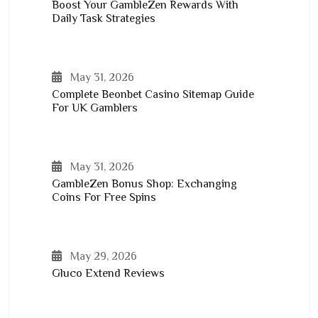
Boost Your GambleZen Rewards With
Daily Task Strategies
May 31, 2026
Complete Beonbet Casino Sitemap Guide
For UK Gamblers
May 31, 2026
GambleZen Bonus Shop: Exchanging
Coins For Free Spins
May 29, 2026
Gluco Extend Reviews