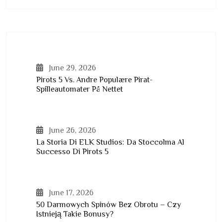
June 29, 2026
Pirots 5 Vs. Andre Populære Pirat-
Spilleautomater På Nettet
June 26, 2026
La Storia Di ELK Studios: Da Stoccolma Al
Successo Di Pirots 5
June 17, 2026
50 Darmowych Spinów Bez Obrotu – Czy
Istnieją Takie Bonusy?