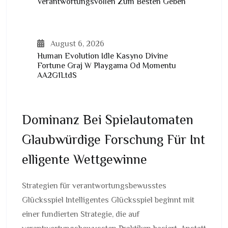
Verantwortungsvollen Zum Besten Geben
August 6, 2026
Human Evolution Idle Kasyno Divine
Fortune Graj W Playgama Od Momentu
AA2G1LtdS
Dominanz Bei Spielautomaten
Glaubwürdige Forschung Für Int
Elligente Wettgewinne
Strategien für verantwortungsbewusstes
Glücksspiel Intelligentes Glücksspiel beginnt mit
einer fundierten Strategie, die auf