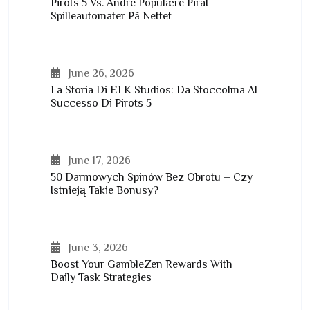
Pirots 5 Vs. Andre Populære Pirat-
Spilleautomater På Nettet
June 26, 2026
La Storia Di ELK Studios: Da Stoccolma Al
Successo Di Pirots 5
June 17, 2026
50 Darmowych Spinów Bez Obrotu – Czy
Istnieją Takie Bonusy?
June 3, 2026
Boost Your GambleZen Rewards With
Daily Task Strategies