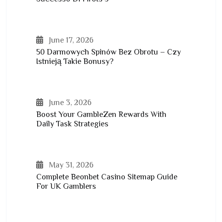
June 17, 2026
50 Darmowych Spinów Bez Obrotu – Czy
Istnieją Takie Bonusy?
June 3, 2026
Boost Your GambleZen Rewards With
Daily Task Strategies
May 31, 2026
Complete Beonbet Casino Sitemap Guide
For UK Gamblers