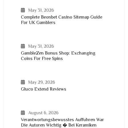
May 31, 2026
Complete Beonbet Casino Sitemap Guide
For UK Gamblers
May 31, 2026
GambleZen Bonus Shop: Exchanging
Coins For Free Spins
May 29, 2026
Gluco Extend Reviews
August 6, 2026
Verantwortungsbewusstes Auffuhren War
Die Autoren Wichtig � Bei Keramiken