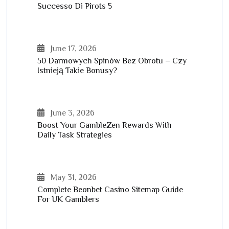
Successo Di Pirots 5
June 17, 2026
50 Darmowych Spinów Bez Obrotu – Czy
Istnieją Takie Bonusy?
June 3, 2026
Boost Your GambleZen Rewards With
Daily Task Strategies
May 31, 2026
Complete Beonbet Casino Sitemap Guide
For UK Gamblers