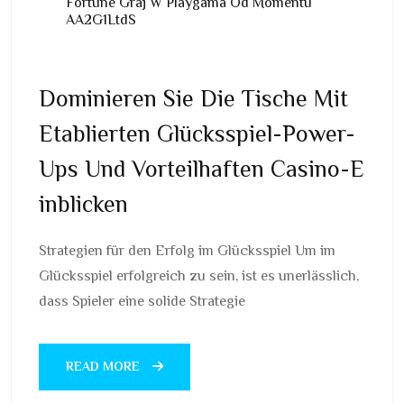
Fortune Graj W Playgama Od Momentu
AA2G1LtdS
Dominieren Sie Die Tische Mit
Etablierten Glücksspiel-Power-
Ups Und Vorteilhaften Casino-E
Inblicken
Strategien für den Erfolg im Glücksspiel Um im
Glücksspiel erfolgreich zu sein, ist es unerlässlich,
dass Spieler eine solide Strategie
READ MORE