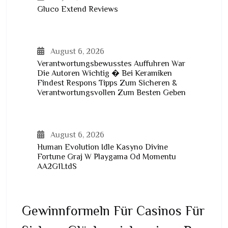
Gluco Extend Reviews
August 6, 2026
Verantwortungsbewusstes Auffuhren War
Die Autoren Wichtig � Bei Keramiken
Findest Respons Tipps Zum Sicheren &
Verantwortungsvollen Zum Besten Geben
August 6, 2026
Human Evolution Idle Kasyno Divine
Fortune Graj W Playgama Od Momentu
AA2G1LtdS
Gewinnformeln Für Casinos Für