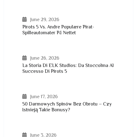
June 29, 2026
Pirots 5 Vs. Andre Populære Pirat-
Spilleautomater På Nettet
June 26, 2026
La Storia Di ELK Studios: Da Stoccolma Al
Successo Di Pirots 5
June 17, 2026
50 Darmowych Spinów Bez Obrotu – Czy
Istnieją Takie Bonusy?
June 3, 2026