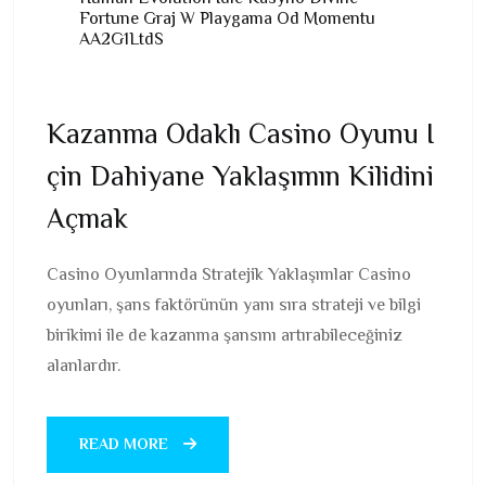
Fortune Graj W Playgama Od Momentu
AA2G1LtdS
Kazanma Odaklı Casino Oyunu I
Çin Dahiyane Yaklaşımın Kilidini
Açmak
Casino Oyunlarında Stratejik Yaklaşımlar Casino
oyunları, şans faktörünün yanı sıra strateji ve bilgi
birikimi ile de kazanma şansını artırabileceğiniz
alanlardır.
READ MORE