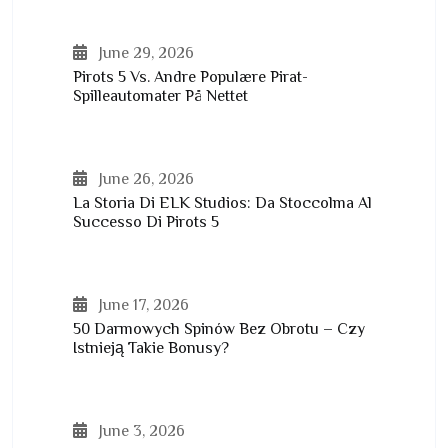
June 29, 2026
Pirots 5 Vs. Andre Populære Pirat-
Spilleautomater På Nettet
June 26, 2026
La Storia Di ELK Studios: Da Stoccolma Al
Successo Di Pirots 5
June 17, 2026
50 Darmowych Spinów Bez Obrotu – Czy
Istnieją Takie Bonusy?
June 3, 2026