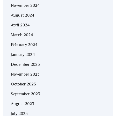
November 2024
August 2024
April 2024
March 2024
February 2024
January 2024
December 2023
November 2023
October 2023
September 2023
August 2023
July 2023