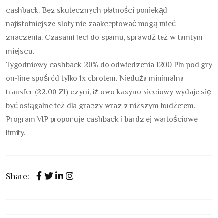
cashback. Bez skutecznych płatności poniekąd
najistotniejsze sloty nie zaakceptować mogą mieć
znaczenia. Czasami leci do spamu, sprawdź też w tamtym
miejscu.
Tygodniowy cashback 20% do odwiedzenia 1200 Pln pod gry
on-line spośród tylko 1x obrotem. Nieduża minimalna
transfer (22:00 Zł) czyni, iż owo kasyno sieciowy wydaje się
być osiągalne też dla graczy wraz z niższym budżetem.
Program VIP proponuje cashback i bardziej wartościowe
limity.
Share: