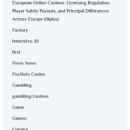
European Online Casinos: Licensing Regulation,
Player Safety Payouts, and Principal Differences
Across Europe (18plus)
Factory
femicid.ru 20
first
Forex News
FoxSlots Casino
Gambling
gambling/casinos
Game
Games
Gaming