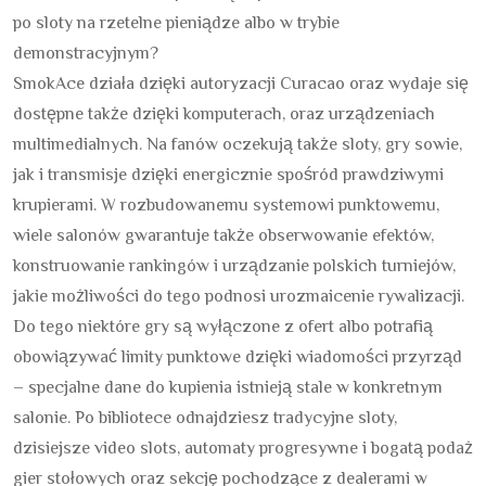
po sloty na rzetelne pieniądze albo w trybie
demonstracyjnym?
SmokAce działa dzięki autoryzacji Curacao oraz wydaje się
dostępne także dzięki komputerach, oraz urządzeniach
multimedialnych. Na fanów oczekują także sloty, gry sowie,
jak i transmisje dzięki energicznie spośród prawdziwymi
krupierami. W rozbudowanemu systemowi punktowemu,
wiele salonów gwarantuje także obserwowanie efektów,
konstruowanie rankingów i urządzanie polskich turniejów,
jakie możliwości do tego podnosi urozmaicenie rywalizacji.
Do tego niektóre gry są wyłączone z ofert albo potrafią
obowiązywać limity punktowe dzięki wiadomości przyrząd
– specjalne dane do kupienia istnieją stale w konkretnym
salonie. Po bibliotece odnajdziesz tradycyjne sloty,
dzisiejsze video slots, automaty progresywne i bogatą podaż
gier stołowych oraz sekcję pochodzące z dealerami w