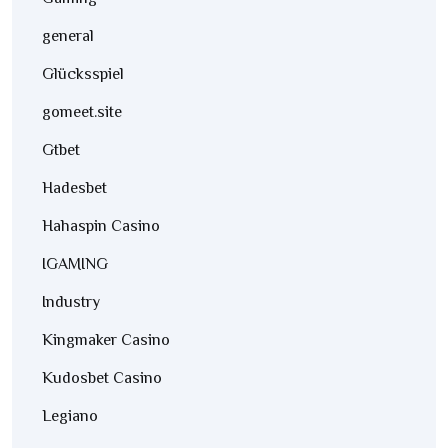
general
Glücksspiel
gomeet.site
Gtbet
Hadesbet
Hahaspin Casino
IGAMING
Industry
Kingmaker Casino
Kudosbet Casino
Legiano