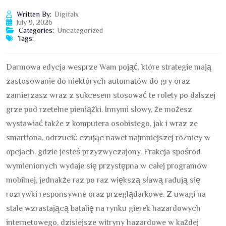
Written By:
Digifalx
July 9, 2026
Categories:
Uncategorized
Tags:
Darmowa edycja wesprze Wam pojąć, które strategie mają
zastosowanie do niektórych automatów do gry oraz
zamierzasz wraz z sukcesem stosować te rolety po dalszej
grze pod rzetelne pieniążki. Innymi słowy, że możesz
wystawiać także z komputera osobistego, jak i wraz ze
smartfona, odrzucić czując nawet najmniejszej różnicy w
opcjach, gdzie jesteś przyzwyczajony. Frakcja spośród
wymienionych wydaje się przystępna w całej programów
mobilnej, jednakże raz po raz większą sławą radują się
rozrywki responsywne oraz przeglądarkowe. Z uwagi na
stale wzrastającą batalię na rynku gierek hazardowych
internetowego, dzisiejsze witryny hazardowe w każdej