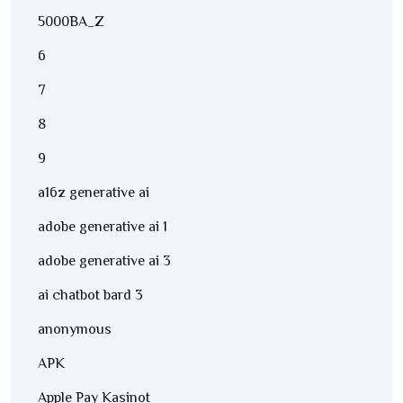
5000BA_Z
6
7
8
9
a16z generative ai
adobe generative ai 1
adobe generative ai 3
ai chatbot bard 3
anonymous
APK
Apple Pay Kasinot