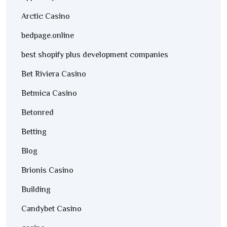
Arctic Casino
bedpage.online
best shopify plus development companies
Bet Riviera Casino
Betmica Casino
Betonred
Betting
Blog
Brionis Casino
Building
Candybet Casino