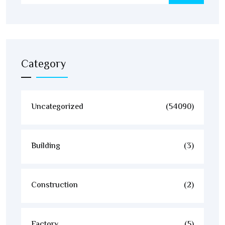
Category
Uncategorized
(54090)
Building
(3)
Construction
(2)
Factory
(5)