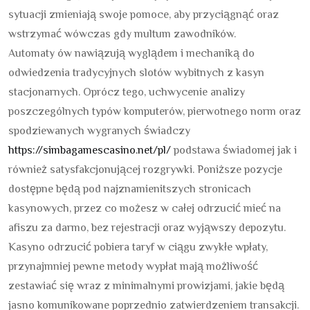
sytuacji zmieniają swoje pomoce, aby przyciągnąć oraz
wstrzymać wówczas gdy multum zawodników.
Automaty ów nawiązują wyglądem i mechaniką do
odwiedzenia tradycyjnych slotów wybitnych z kasyn
stacjonarnych. Oprócz tego, uchwycenie analizy
poszczególnych typów komputerów, pierwotnego norm oraz
spodziewanych wygranych świadczy
https://simbagamescasino.net/pl/
podstawa świadomej jak i
również satysfakcjonującej rozgrywki. Poniższe pozycje
dostępne będą pod najznamienitszych stronicach
kasynowych, przez co możesz w całej odrzucić mieć na
afiszu za darmo, bez rejestracji oraz wyjąwszy depozytu.
Kasyno odrzucić pobiera taryf w ciągu zwykłe wpłaty,
przynajmniej pewne metody wypłat mają możliwość
zestawiać się wraz z minimalnymi prowizjami, jakie będą
jasno komunikowane poprzednio zatwierdzeniem transakcji.