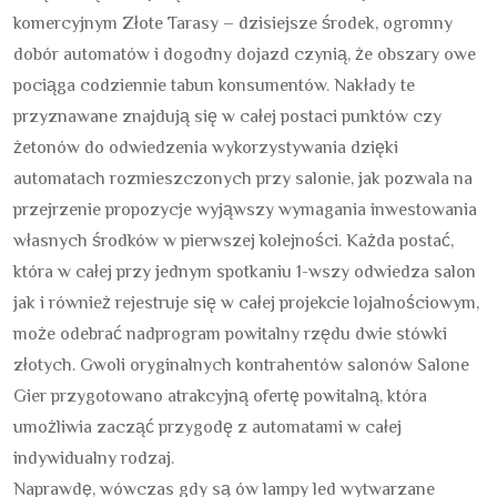
komercyjnym Złote Tarasy – dzisiejsze środek, ogromny
dobór automatów i dogodny dojazd czynią, że obszary owe
pociąga codziennie tabun konsumentów. Nakłady te
przyznawane znajdują się w całej postaci punktów czy
żetonów do odwiedzenia wykorzystywania dzięki
automatach rozmieszczonych przy salonie, jak pozwala na
przejrzenie propozycje wyjąwszy wymagania inwestowania
własnych środków w pierwszej kolejności. Każda postać,
która w całej przy jednym spotkaniu 1-wszy odwiedza salon
jak i również rejestruje się w całej projekcie lojalnościowym,
może odebrać nadprogram powitalny rzędu dwie stówki
złotych. Gwoli oryginalnych kontrahentów salonów Salone
Gier przygotowano atrakcyjną ofertę powitalną, która
umożliwia zacząć przygodę z automatami w całej
indywidualny rodzaj.
Naprawdę, wówczas gdy są ów lampy led wytwarzane