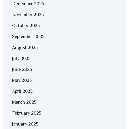
December 2025
November 2025
October 2025
September 2025
August 2025
July 2025
June 2025
May 2025
April 2025
March 2025
February 2025
January 2025