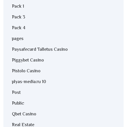
Pack 1
Pack 3
Pack 4
pages
Paysafecard Talletus Casino
Piggybet Casino
Pistolo Casino
plyas-media.ru 10
Post
Public
Qbet Casino
Real Estate