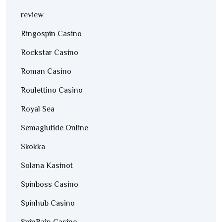
review
Ringospin Casino
Rockstar Casino
Roman Casino
Roulettino Casino
Royal Sea
Semaglutide Online
Skokka
Solana Kasinot
Spinboss Casino
Spinhub Casino