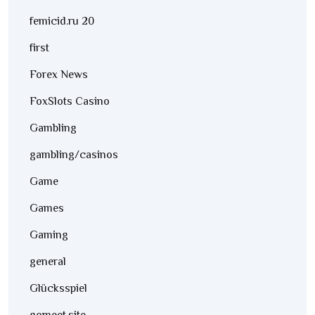
femicid.ru 20
first
Forex News
FoxSlots Casino
Gambling
gambling/casinos
Game
Games
Gaming
general
Glücksspiel