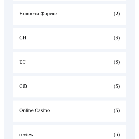
Новости Форекс
(2)
CH
(3)
EC
(3)
CIB
(3)
Online Casino
(3)
review
(3)