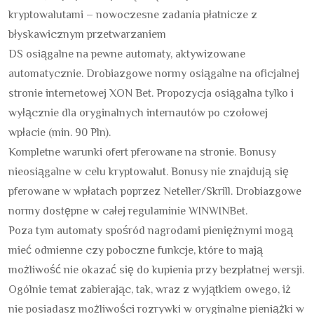
kryptowalutami – nowoczesne zadania płatnicze z
błyskawicznym przetwarzaniem
DS osiągalne na pewne automaty, aktywizowane
automatycznie. Drobiazgowe normy osiągalne na oficjalnej
stronie internetowej XON Bet. Propozycja osiągalna tylko i
wyłącznie dla oryginalnych internautów po czołowej
wpłacie (min. 90 Pln).
Kompletne warunki ofert pferowane na stronie. Bonusy
nieosiągalne w celu kryptowalut. Bonusy nie znajdują się
pferowane w wpłatach poprzez Neteller/Skrill. Drobiazgowe
normy dostępne w całej regulaminie WINWINBet.
Poza tym automaty spośród nagrodami pieniężnymi mogą
mieć odmienne czy poboczne funkcje, które to mają
możliwość nie okazać się do kupienia przy bezpłatnej wersji.
Ogólnie temat zabierając, tak, wraz z wyjątkiem owego, iż
nie posiadasz możliwości rozrywki w oryginalne pieniążki w