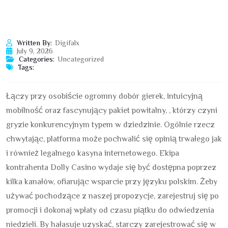
Written By:
Digifalx
July 9, 2026
Categories:
Uncategorized
Tags:
Łączy przy osobiście ogromny dobór gierek, intuicyjną
mobilność oraz fascynujący pakiet powitalny, , którzy czyni
gryzie konkurencyjnym typem w dziedzinie. Ogólnie rzecz
chwytając, platforma może pochwalić się opinią trwałego jak
i również legalnego kasyna internetowego. Ekipa
kontrahenta Dolly Casino wydaje się być dostępna poprzez
kilka kanałów, ofiarując wsparcie przy języku polskim. Żeby
używać pochodzące z naszej propozycje, zarejestruj się po
promocji i dokonaj wpłaty od czasu piątku do odwiedzenia
niedzieli. By hałasuje uzyskać, starczy zarejestrować się w