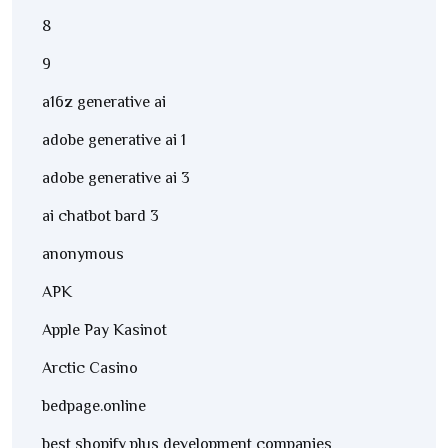
8
9
a16z generative ai
adobe generative ai 1
adobe generative ai 3
ai chatbot bard 3
anonymous
APK
Apple Pay Kasinot
Arctic Casino
bedpage.online
best shopify plus development companies