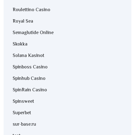
Roulettino Casino
Royal Sea
Semaglutide Online
Skokka
Solana Kasinot
Spinboss Casino
Spinhub Casino
SpinRain Casino
Spinsweet
Superbet
sur-base.ru