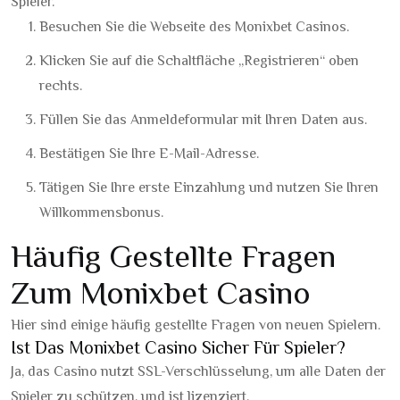
Spieler.
Besuchen Sie die Webseite des Monixbet Casinos.
Klicken Sie auf die Schaltfläche „Registrieren“ oben
rechts.
Füllen Sie das Anmeldeformular mit Ihren Daten aus.
Bestätigen Sie Ihre E-Mail-Adresse.
Tätigen Sie Ihre erste Einzahlung und nutzen Sie Ihren
Willkommensbonus.
Häufig Gestellte Fragen
Zum Monixbet Casino
Hier sind einige häufig gestellte Fragen von neuen Spielern.
Ist Das Monixbet Casino Sicher Für Spieler?
Ja, das Casino nutzt SSL-Verschlüsselung, um alle Daten der
Spieler zu schützen, und ist lizenziert.