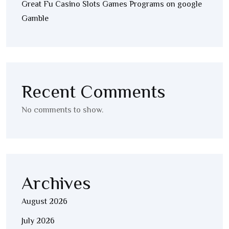
Great Fu Casino Slots Games Programs on google
Gamble
Recent Comments
No comments to show.
Archives
August 2026
July 2026