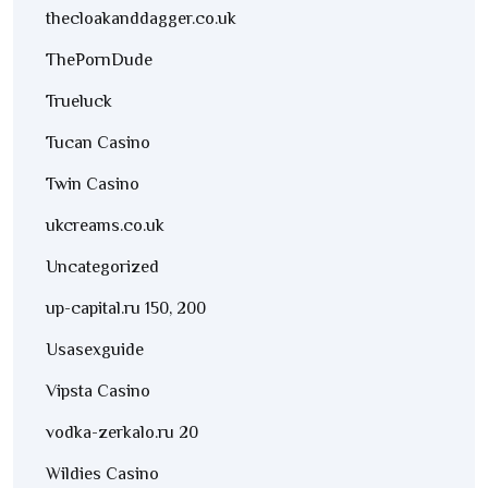
thecloakanddagger.co.uk
ThePornDude
Trueluck
Tucan Casino
Twin Casino
ukcreams.co.uk
Uncategorized
up-capital.ru 150, 200
Usasexguide
Vipsta Casino
vodka-zerkalo.ru 20
Wildies Casino