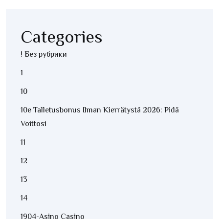
Categories
! Без рубрики
1
10
10e Talletusbonus Ilman Kierrätystä 2026: Pidä
Voittosi
11
12
13
14
1904-Asino Casino