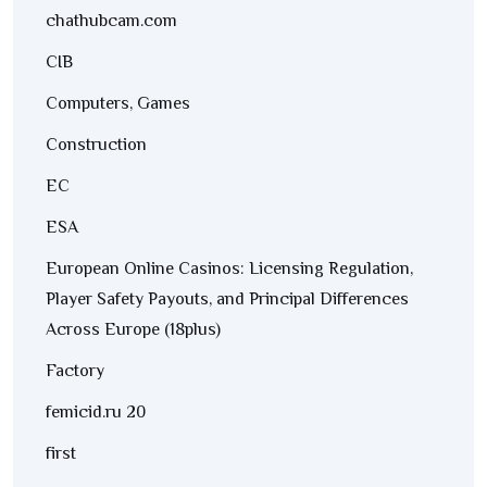
chathubcam.com
CIB
Computers, Games
Construction
EC
ESA
European Online Casinos: Licensing Regulation,
Player Safety Payouts, and Principal Differences
Across Europe (18plus)
Factory
femicid.ru 20
first