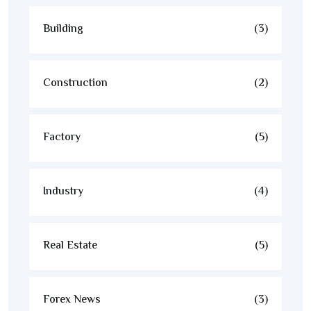
Building
(3)
Construction
(2)
Factory
(5)
Industry
(4)
Real Estate
(5)
Forex News
(3)