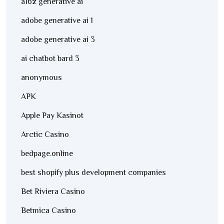
a16z generative ai
adobe generative ai 1
adobe generative ai 3
ai chatbot bard 3
anonymous
APK
Apple Pay Kasinot
Arctic Casino
bedpage.online
best shopify plus development companies
Bet Riviera Casino
Betmica Casino