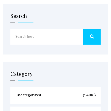
Search
Category
Uncategorized
(54018)