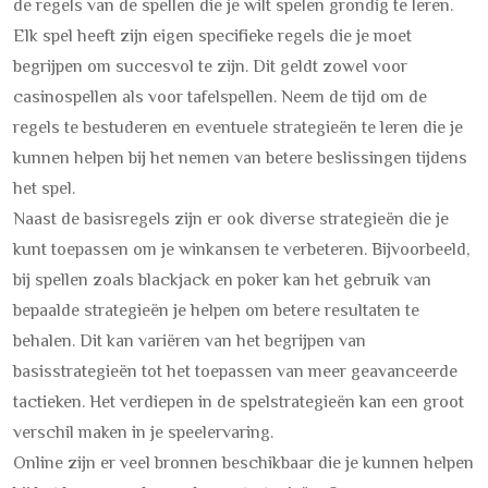
de regels van de spellen die je wilt spelen grondig te leren.
Elk spel heeft zijn eigen specifieke regels die je moet
begrijpen om succesvol te zijn. Dit geldt zowel voor
casinospellen als voor tafelspellen. Neem de tijd om de
regels te bestuderen en eventuele strategieën te leren die je
kunnen helpen bij het nemen van betere beslissingen tijdens
het spel.
Naast de basisregels zijn er ook diverse strategieën die je
kunt toepassen om je winkansen te verbeteren. Bijvoorbeeld,
bij spellen zoals blackjack en poker kan het gebruik van
bepaalde strategieën je helpen om betere resultaten te
behalen. Dit kan variëren van het begrijpen van
basisstrategieën tot het toepassen van meer geavanceerde
tactieken. Het verdiepen in de spelstrategieën kan een groot
verschil maken in je speelervaring.
Online zijn er veel bronnen beschikbaar die je kunnen helpen