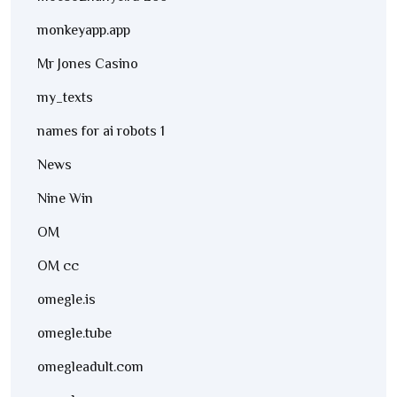
monkeyapp.app
Mr Jones Casino
my_texts
names for ai robots 1
News
Nine Win
OM
OM cc
omegle.is
omegle.tube
omegleadult.com