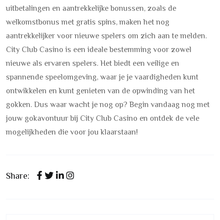
uitbetalingen en aantrekkelijke bonussen, zoals de
welkomstbonus met gratis spins, maken het nog
aantrekkelijker voor nieuwe spelers om zich aan te melden.
City Club Casino is een ideale bestemming voor zowel
nieuwe als ervaren spelers. Het biedt een veilige en
spannende speelomgeving, waar je je vaardigheden kunt
ontwikkelen en kunt genieten van de opwinding van het
gokken. Dus waar wacht je nog op? Begin vandaag nog met
jouw gokavontuur bij City Club Casino en ontdek de vele
mogelijkheden die voor jou klaarstaan!
Share: