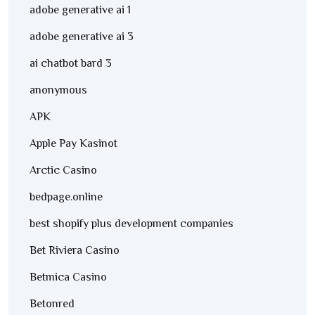
adobe generative ai 1
adobe generative ai 3
ai chatbot bard 3
anonymous
APK
Apple Pay Kasinot
Arctic Casino
bedpage.online
best shopify plus development companies
Bet Riviera Casino
Betmica Casino
Betonred