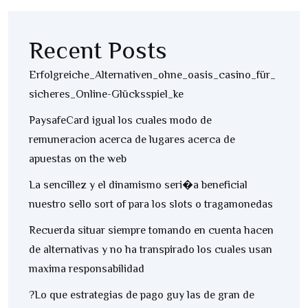
Recent Posts
Erfolgreiche_Alternativen_ohne_oasis_casino_für_
sicheres_Online-Glücksspiel_ke
PaysafeCard igual los cuales modo de
remuneracion acerca de lugares acerca de
apuestas on the web
La sencillez y el dinamismo seri�a beneficial
nuestro sello sort of para los slots o tragamonedas
Recuerda situar siempre tomando en cuenta hacen
de alternativas y no ha transpirado los cuales usan
maxima responsabilidad
?Lo que estrategias de pago guy las de gran de