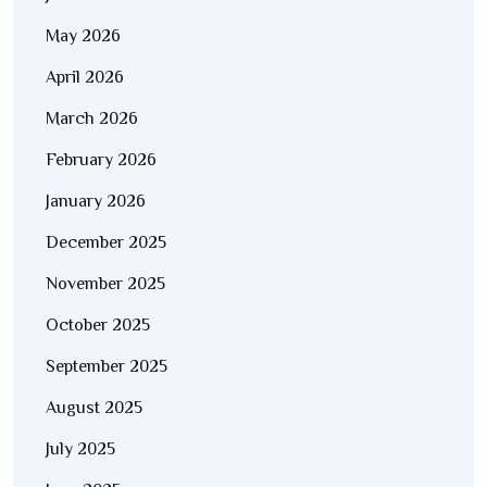
May 2026
April 2026
March 2026
February 2026
January 2026
December 2025
November 2025
October 2025
September 2025
August 2025
July 2025