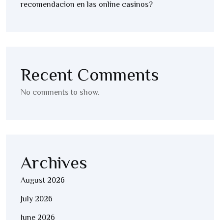
recomendacion en las online casinos?
Recent Comments
No comments to show.
Archives
August 2026
July 2026
June 2026