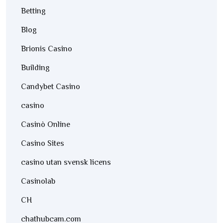
Betting
Blog
Brionis Casino
Building
Candybet Casino
casino
Casinò Online
Casino Sites
casino utan svensk licens
Casinolab
CH
chathubcam.com