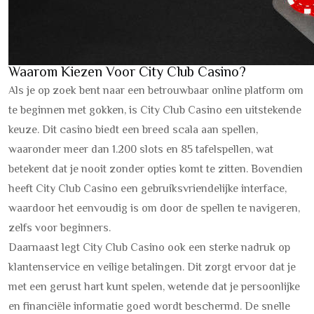
Waarom Kiezen Voor City Club Casino?
Als je op zoek bent naar een betrouwbaar online platform om
te beginnen met gokken, is City Club Casino een uitstekende
keuze. Dit casino biedt een breed scala aan spellen,
waaronder meer dan 1.200 slots en 85 tafelspellen, wat
betekent dat je nooit zonder opties komt te zitten. Bovendien
heeft City Club Casino een gebruiksvriendelijke interface,
waardoor het eenvoudig is om door de spellen te navigeren,
zelfs voor beginners.
Daarnaast legt City Club Casino ook een sterke nadruk op
klantenservice en veilige betalingen. Dit zorgt ervoor dat je
met een gerust hart kunt spelen, wetende dat je persoonlijke
en financiële informatie goed wordt beschermd. De snelle