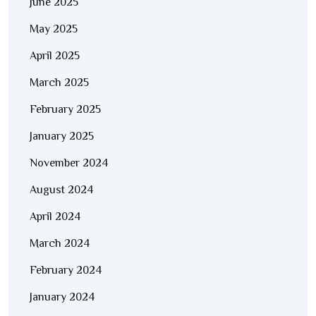
June 2025
May 2025
April 2025
March 2025
February 2025
January 2025
November 2024
August 2024
April 2024
March 2024
February 2024
January 2024