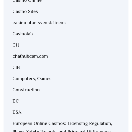
Casinò Online
Casino Sites
casino utan svensk licens
Casinolab
CH
chathubcam.com
CIB
Computers, Games
Construction
EC
ESA
European Online Casinos: Licensing Regulation,