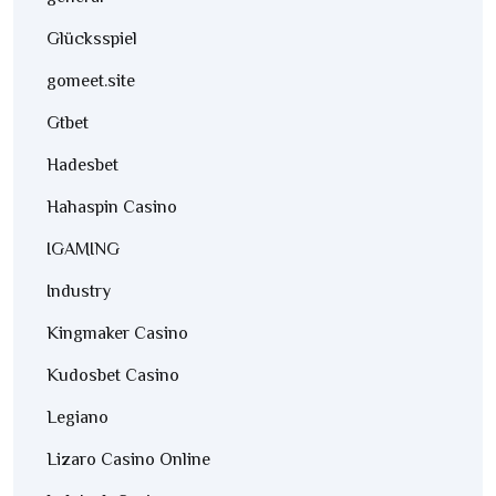
Glücksspiel
gomeet.site
Gtbet
Hadesbet
Hahaspin Casino
IGAMING
Industry
Kingmaker Casino
Kudosbet Casino
Legiano
Lizaro Casino Online