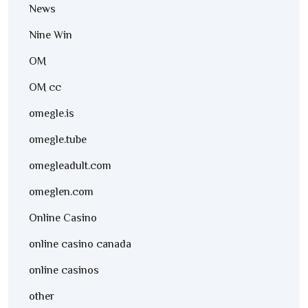
News
Nine Win
OM
OM cc
omegle.is
omegle.tube
omegleadult.com
omeglen.com
Online Casino
online casino canada
online casinos
other