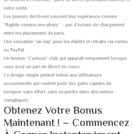
se limitent à l’essentiel : paris en direct, prochains matchs, et
votre solde.
Les joueurs décrivent souvent leur expérience comme :
“Rapide comme une photo” – pas d’écrans de chargement
entre les placements de paris.
Une sensation “un-tap” pour les dépôts et retraits via cartes
ou PayPal.
Un bouton “Cashout” clair qui apparaît uniquement lorsque
vous avez un pari en direct en cours.
Ce design simple permet même aux utilisateurs
occasionnels qui veulent juste des gains rapides de
naviguer sans effort, sans se perdre dans des menus
compliqués.
Obtenez Votre Bonus
Maintenant ! – Commencez