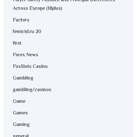
Player Safety Payouts, and Principal Differences
Across Europe (18plus)
Factory
femicid.ru 20
first
Forex News
FoxSlots Casino
Gambling
gambling/casinos
Game
Games
Gaming
general