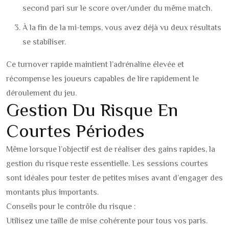
second pari sur le score over/under du même match.
À la fin de la mi-temps, vous avez déjà vu deux résultats
se stabiliser.
Ce turnover rapide maintient l’adrénaline élevée et
récompense les joueurs capables de lire rapidement le
déroulement du jeu.
Gestion Du Risque En
Courtes Périodes
Même lorsque l’objectif est de réaliser des gains rapides, la
gestion du risque reste essentielle. Les sessions courtes
sont idéales pour tester de petites mises avant d’engager des
montants plus importants.
Conseils pour le contrôle du risque :
Utilisez une taille de mise cohérente pour tous vos paris.