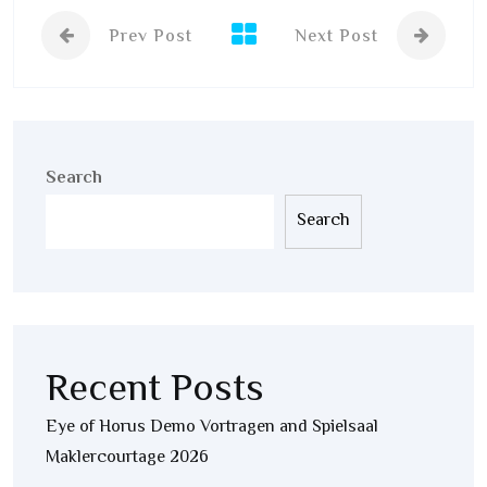
Prev Post
Next Post
Search
Search
Recent Posts
Eye of Horus Demo Vortragen and Spielsaal
Maklercourtage 2026