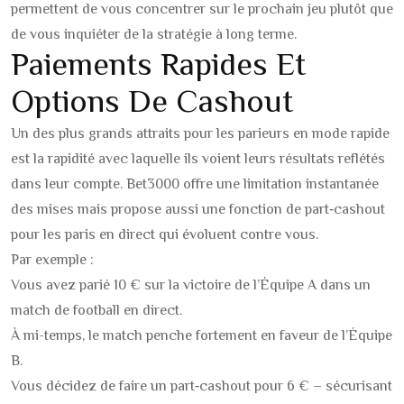
permettent de vous concentrer sur le prochain jeu plutôt que
de vous inquiéter de la stratégie à long terme.
Paiements Rapides Et
Options De Cashout
Un des plus grands attraits pour les parieurs en mode rapide
est la rapidité avec laquelle ils voient leurs résultats reflétés
dans leur compte. Bet3000 offre une limitation instantanée
des mises mais propose aussi une fonction de part‑cashout
pour les paris en direct qui évoluent contre vous.
Par exemple :
Vous avez parié 10 € sur la victoire de l’Équipe A dans un
match de football en direct.
À mi-temps, le match penche fortement en faveur de l’Équipe
B.
Vous décidez de faire un part‑cashout pour 6 € – sécurisant