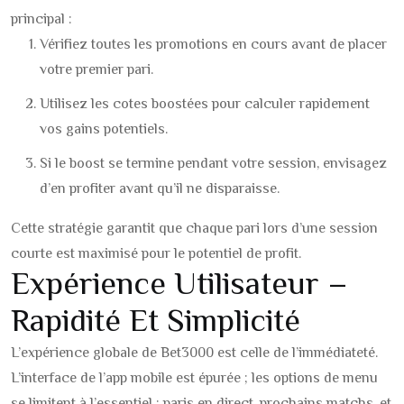
principal :
Vérifiez toutes les promotions en cours avant de placer
votre premier pari.
Utilisez les cotes boostées pour calculer rapidement
vos gains potentiels.
Si le boost se termine pendant votre session, envisagez
d’en profiter avant qu’il ne disparaisse.
Cette stratégie garantit que chaque pari lors d’une session
courte est maximisé pour le potentiel de profit.
Expérience Utilisateur –
Rapidité Et Simplicité
L’expérience globale de Bet3000 est celle de l’immédiateté.
L’interface de l’app mobile est épurée ; les options de menu