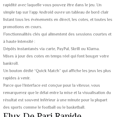
rapidité avec laquelle vous pouvez être dans le jeu. Un
simple tap sur l’app Android ouvre un tableau de bord clair
listant tous les événements en direct, les cotes, et toutes les
promotions en cours.
Fonctionnalités clés qui alimentent des sessions courtes et
à haute intensité :
Dépôts instantanés via carte, PayPal, Skrill ou Klarna.
Mises à jour des cotes en temps réel qui font bouger votre
bankroll.
Un bouton dédié “Quick Match” qui affiche les jeux les plus
rapides à venir.
Parce que l’interface est conçue pour la vitesse, vous
remarquerez que le délai entre la mise et la visualisation du
résultat est souvent inférieur à une minute pour la plupart
des sports comme le football ou le basketball.
Flux De Pari Rapide