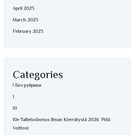
April 2023
March 2023
February 2023
Categories
! Без рубрики
1
10
10e Talletusbonus Ilman Kierrätystä 2026: Pidä
Voittosi