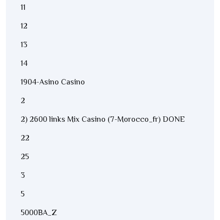
11
12
13
14
1904-Asino Casino
2
2) 2600 links Mix Casino (7-Morocco_fr) DONE
22
25
3
5
5000BA_Z