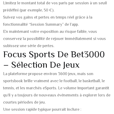
Limitez le montant total de vos paris par session à un seuil
prédéfini (par exemple, 50 €).
Suivez vos gains et pertes en temps réel grâce à la
fonctionnalité “Session Summary” de l’app.
En maintenant votre exposition au risque faible, vous
conservez la possibilité de rejouer immédiatement si vous
subissez une série de pertes.
Focus Sports De Bet3000
– Sélection De Jeux
La plateforme propose environ 3600 jeux, mais son
sportsbook brille vraiment avec le football, le basketball, le
tennis, et les marchés eSports. Le volume important garantit
qu’il y a toujours de nouveaux événements à explorer lors de
courtes périodes de jeu.
Une session rapide typique pourrait inclure :