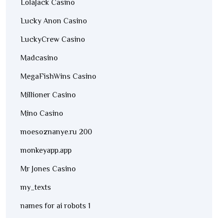
LolaJack Casino
Lucky Anon Casino
LuckyCrew Casino
Madcasino
MegaFishWins Casino
Millioner Casino
Mino Casino
moesoznanye.ru 200
monkeyapp.app
Mr Jones Casino
my_texts
names for ai robots 1