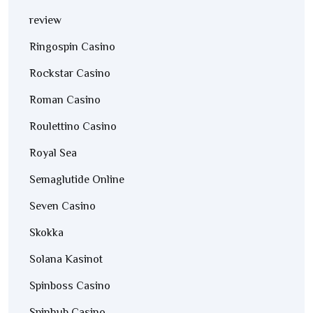
review
Ringospin Casino
Rockstar Casino
Roman Casino
Roulettino Casino
Royal Sea
Semaglutide Online
Seven Casino
Skokka
Solana Kasinot
Spinboss Casino