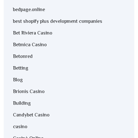
bedpage.online
best shopify plus development companies
Bet Riviera Casino
Betmica Casino
Betonred
Betting
Blog
Brionis Casino
Building
Candybet Casino
casino