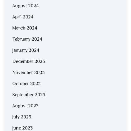
August 2024
April 2024
March 2024
February 2024
January 2024
December 2023
November 2023
October 2023
September 2023
August 2023
July 2023
June 2023