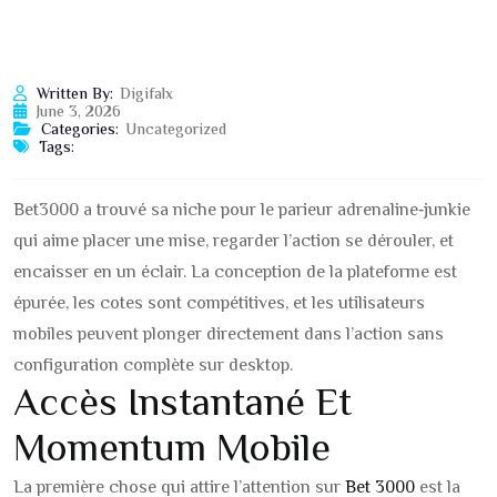
Written By:
Digifalx
June 3, 2026
Categories:
Uncategorized
Tags:
Bet3000 a trouvé sa niche pour le parieur adrenaline‑junkie
qui aime placer une mise, regarder l’action se dérouler, et
encaisser en un éclair. La conception de la plateforme est
épurée, les cotes sont compétitives, et les utilisateurs
mobiles peuvent plonger directement dans l’action sans
configuration complète sur desktop.
Accès Instantané Et
Momentum Mobile
La première chose qui attire l’attention sur
Bet 3000
est la