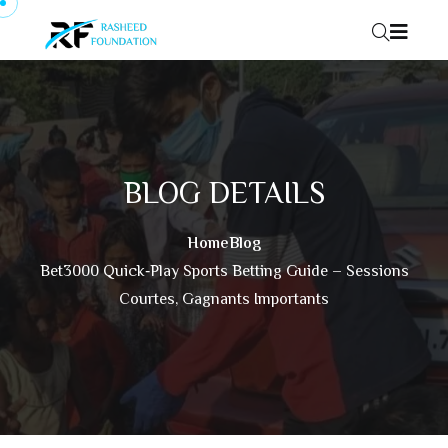
Skip to content
BLOG DETAILS
Home
Blog
Bet3000 Quick‑Play Sports Betting Guide – Sessions
Courtes, Gagnants Importants