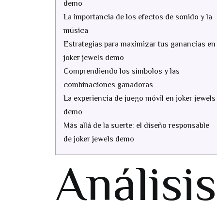
demo
La importancia de los efectos de sonido y la
música
Estrategias para maximizar tus ganancias en
joker jewels demo
Comprendiendo los símbolos y las
combinaciones ganadoras
La experiencia de juego móvil en joker jewels
demo
Más allá de la suerte: el diseño responsable
de joker jewels demo
Análisis