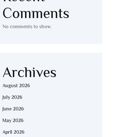
Comments
No comments to show.
Archives
August 2026
July 2026
June 2026
May 2026
April 2026