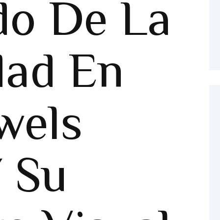
do De La
idad En
ewels
 Su