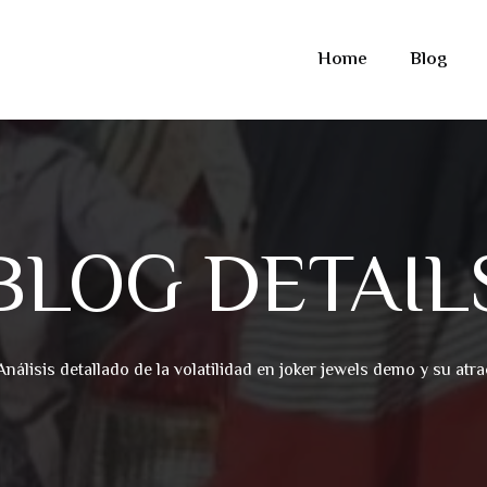
Home
Blog
BLOG DETAIL
Análisis detallado de la volatilidad en joker jewels demo y su atra