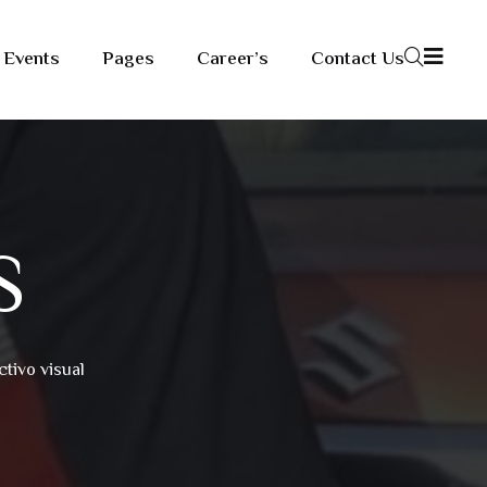
Events
Pages
Career’s
Contact Us
S
ctivo visual