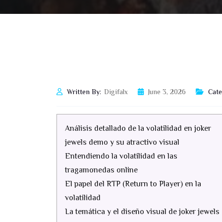
Written By:
Digifalx
June 3, 2026
Cate
Análisis detallado de la volatilidad en joker
jewels demo y su atractivo visual
Entendiendo la volatilidad en las
tragamonedas online
El papel del RTP (Return to Player) en la
volatilidad
La temática y el diseño visual de joker jewels