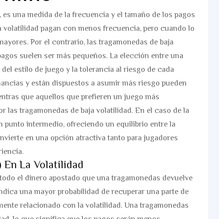
, es una medida de la frecuencia y el tamaño de los pagos
 volatilidad pagan con menos frecuencia, pero cuando lo
mayores. Por el contrario, las tragamonedas de baja
 pagos suelen ser más pequeños. La elección entre una
del estilo de juego y la tolerancia al riesgo de cada
ancias y están dispuestos a asumir más riesgo pueden
ientras que aquellos que prefieren un juego más
 las tragamonedas de baja volatilidad. En el caso de la
un punto intermedio, ofreciendo un equilibrio entre la
nvierte en una opción atractiva tanto para jugadores
iencia.
 En La Volatilidad
de todo el dinero apostado que una tragamonedas devuelve
indica una mayor probabilidad de recuperar una parte de
amente relacionado con la volatilidad. Una tragamonedas