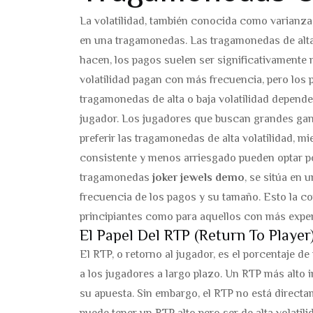
La volatilidad, también conocida como varianza
en una tragamonedas. Las tragamonedas de alta
hacen, los pagos suelen ser significativamente 
volatilidad pagan con más frecuencia, pero los
tragamonedas de alta o baja volatilidad depende 
jugador. Los jugadores que buscan grandes gan
preferir las tragamonedas de alta volatilidad, m
consistente y menos arriesgado pueden optar por
tragamonedas
joker jewels demo
, se sitúa en 
frecuencia de los pagos y su tamaño. Esto la co
principiantes como para aquellos con más exper
El Papel Del RTP (Return To Player)
El RTP, o retorno al jugador, es el porcentaje 
a los jugadores a largo plazo. Un RTP más alto 
su apuesta. Sin embargo, el RTP no está direct