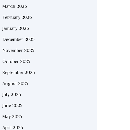
March 2026
February 2026
January 2026
December 2025
November 2025
October 2025
September 2025
August 2025
July 2025
June 2025
May 2025
April 2025