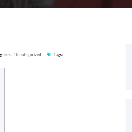
gories:
Uncategorized
Tags: