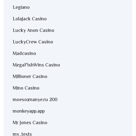
Legiano
LolaJack Casino
Lucky Anon Casino
LuckyCrew Casino
Madcasino
MegaFishWins Casino
Millioner Casino
Mino Casino
moesoznanye.ru 200
monkeyapp.app
Mr Jones Casino
my_texts