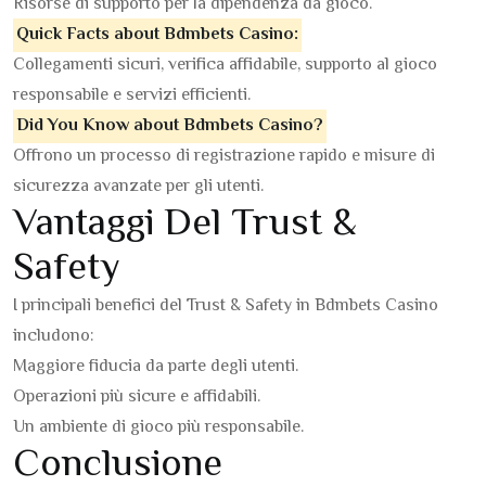
Risorse di supporto per la dipendenza da gioco.
Quick Facts about Bdmbets Casino:
Collegamenti sicuri, verifica affidabile, supporto al gioco
responsabile e servizi efficienti.
Did You Know about Bdmbets Casino?
Offrono un processo di registrazione rapido e misure di
sicurezza avanzate per gli utenti.
Vantaggi Del Trust &
Safety
I principali benefici del Trust & Safety in Bdmbets Casino
includono:
Maggiore fiducia da parte degli utenti.
Operazioni più sicure e affidabili.
Un ambiente di gioco più responsabile.
Conclusione