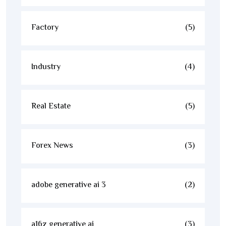
Factory
(5)
Industry
(4)
Real Estate
(5)
Forex News
(3)
adobe generative ai 3
(2)
a16z generative ai
(3)