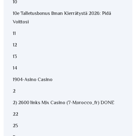
10
10e Talletusbonus Ilman Kierrätystä 2026: Pidä
Voittosi
11
12
13
14
1904-Asino Casino
2
2) 2600 links Mix Casino (7-Morocco_fr) DONE
22
25