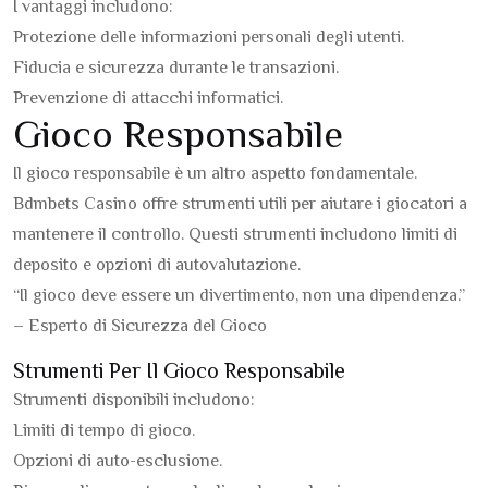
I vantaggi includono:
Protezione delle informazioni personali degli utenti.
Fiducia e sicurezza durante le transazioni.
Prevenzione di attacchi informatici.
Gioco Responsabile
Il gioco responsabile è un altro aspetto fondamentale.
Bdmbets Casino offre strumenti utili per aiutare i giocatori a
mantenere il controllo. Questi strumenti includono limiti di
deposito e opzioni di autovalutazione.
“Il gioco deve essere un divertimento, non una dipendenza.”
– Esperto di Sicurezza del Gioco
Strumenti Per Il Gioco Responsabile
Strumenti disponibili includono:
Limiti di tempo di gioco.
Opzioni di auto-esclusione.