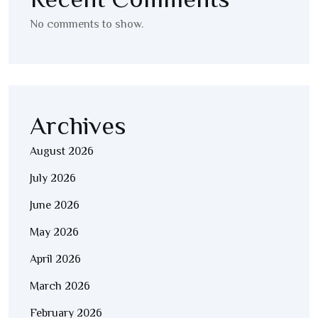
Recent Comments
No comments to show.
Archives
August 2026
July 2026
June 2026
May 2026
April 2026
March 2026
February 2026