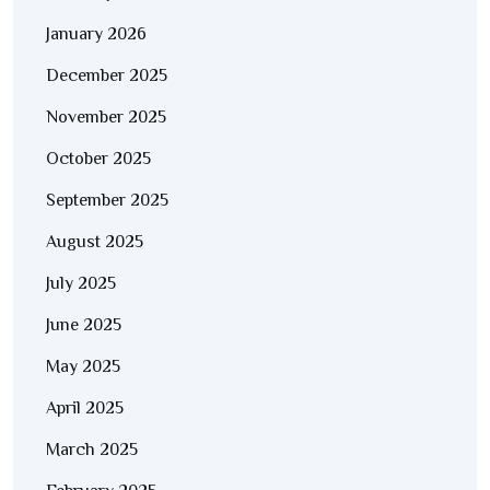
January 2026
December 2025
November 2025
October 2025
September 2025
August 2025
July 2025
June 2025
May 2025
April 2025
March 2025