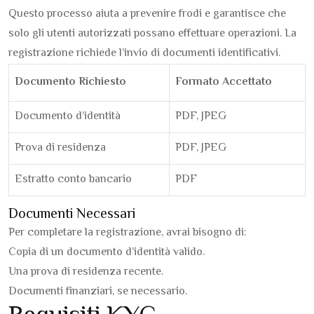
Questo processo aiuta a prevenire frodi e garantisce che
solo gli utenti autorizzati possano effettuare operazioni. La
registrazione richiede l’invio di documenti identificativi.
Documento Richiesto
Formato Accettato
Documento d’identità
PDF, JPEG
Prova di residenza
PDF, JPEG
Estratto conto bancario
PDF
Documenti Necessari
Per completare la registrazione, avrai bisogno di:
Copia di un documento d’identità valido.
Una prova di residenza recente.
Documenti finanziari, se necessario.