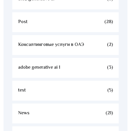
Post
(28)
Консалтинговые услуги в ОАЭ
(2)
adobe generative ai 1
(3)
test
(5)
News
(21)