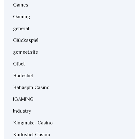
Games
Gaming
general
Glücksspiel
gomeet.site
Gtbet
Hadesbet
Hahaspin Casino
IGAMING
Industry
Kingmaker Casino
Kudosbet Casino