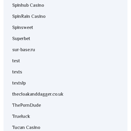
Spinhub Casino
SpinRain Casino
Spinsweet
Superbet
sur-base.ru
test
texts
textslp
thecloakanddagger.co.uk
ThePornDude
Trueluck
Tucan Casino