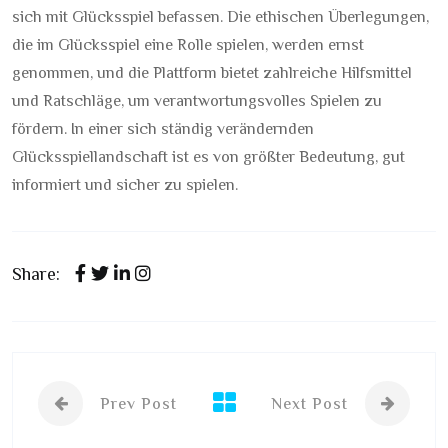
sich mit Glücksspiel befassen. Die ethischen Überlegungen,
die im Glücksspiel eine Rolle spielen, werden ernst
genommen, und die Plattform bietet zahlreiche Hilfsmittel
und Ratschläge, um verantwortungsvolles Spielen zu
fördern. In einer sich ständig verändernden
Glücksspiellandschaft ist es von größter Bedeutung, gut
informiert und sicher zu spielen.
Share:
Prev Post
Next Post