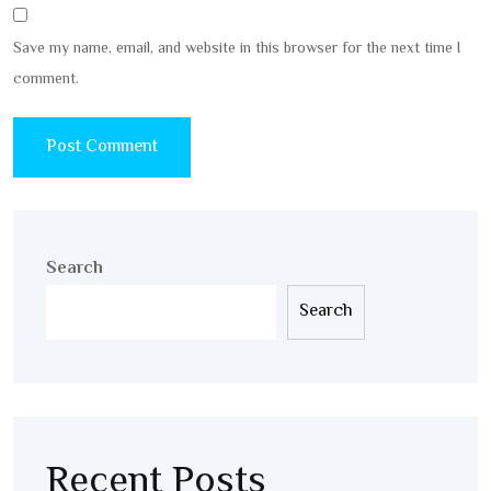
Save my name, email, and website in this browser for the next time I
comment.
Search
Search
Recent Posts