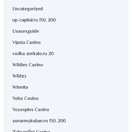
Uncategorized
up-capital.ru 150, 200
Usasexguide
Vipsta Casino
vodka-zerkalo.ru 20
Wildies Casino
Wildzy
Winnita
Yoho Casino
Yoyospins Casino
yunarmykuban.ru 150, 200