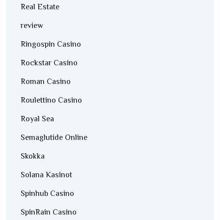
Real Estate
review
Ringospin Casino
Rockstar Casino
Roman Casino
Roulettino Casino
Royal Sea
Semaglutide Online
Skokka
Solana Kasinot
Spinhub Casino
SpinRain Casino