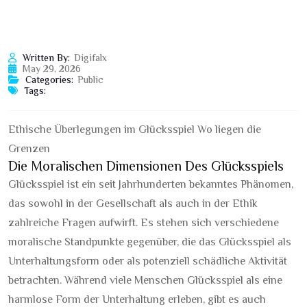
Written By:
Digifalx
May 29, 2026
Categories:
Public
Tags:
Ethische Überlegungen im Glücksspiel Wo liegen die
Grenzen
Die Moralischen Dimensionen Des Glücksspiels
Glücksspiel ist ein seit Jahrhunderten bekanntes Phänomen,
das sowohl in der Gesellschaft als auch in der Ethik
zahlreiche Fragen aufwirft. Es stehen sich verschiedene
moralische Standpunkte gegenüber, die das Glücksspiel als
Unterhaltungsform oder als potenziell schädliche Aktivität
betrachten. Während viele Menschen Glücksspiel als eine
harmlose Form der Unterhaltung erleben, gibt es auch