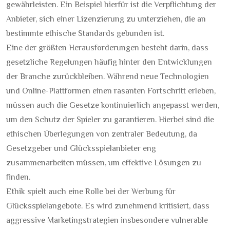
gewährleisten. Ein Beispiel hierfür ist die Verpflichtung der
Anbieter, sich einer Lizenzierung zu unterziehen, die an
bestimmte ethische Standards gebunden ist.
Eine der größten Herausforderungen besteht darin, dass
gesetzliche Regelungen häufig hinter den Entwicklungen
der Branche zurückbleiben. Während neue Technologien
und Online-Plattformen einen rasanten Fortschritt erleben,
müssen auch die Gesetze kontinuierlich angepasst werden,
um den Schutz der Spieler zu garantieren. Hierbei sind die
ethischen Überlegungen von zentraler Bedeutung, da
Gesetzgeber und Glücksspielanbieter eng
zusammenarbeiten müssen, um effektive Lösungen zu
finden.
Ethik spielt auch eine Rolle bei der Werbung für
Glücksspielangebote. Es wird zunehmend kritisiert, dass
aggressive Marketingstrategien insbesondere vulnerable