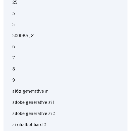
25
3
5
5000BA_Z
6
7
8
9
a16z generative ai
adobe generative ai 1
adobe generative ai 3
ai chatbot bard 3