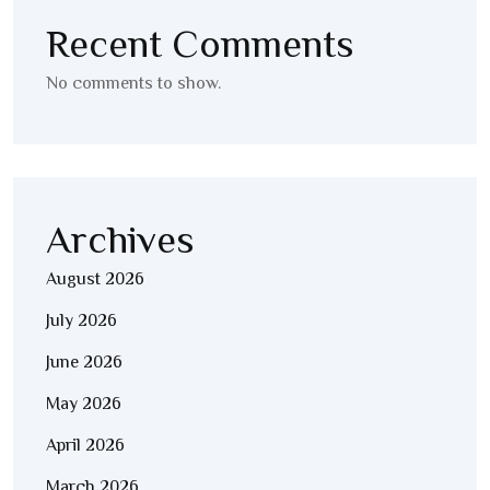
Recent Comments
No comments to show.
Archives
August 2026
July 2026
June 2026
May 2026
April 2026
March 2026