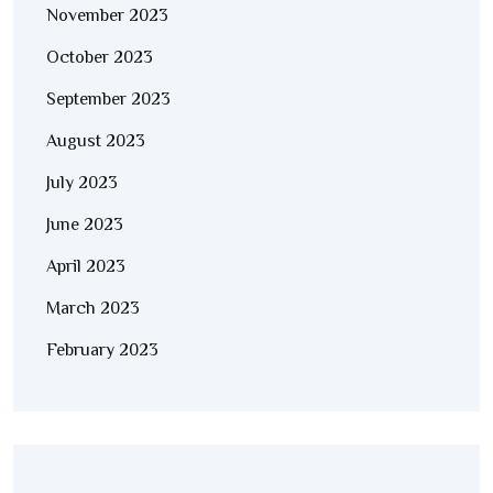
November 2023
October 2023
September 2023
August 2023
July 2023
June 2023
April 2023
March 2023
February 2023