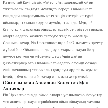
Казиноның қауіпсіздік жүйесі ойыншылардың ойын
тәжірибесін сақтауға мүмкіндік береді. Ойыншылар
ешқандай алаңдаушылықсыз, көңіл көтеріп, әртүрлі
ойындарды сынап көруге мүмкіндік алады. Мұндай
қауіпсіздік шаралары ойыншылардың сенімін арттырады,
оларға өздерін қауіпсіз сезінуге жағдай жасайды.
Сонымен қатар, Pin Up казиносында 24/7 қызмет көрсету
жүйесі бар. Ойыншылардың сұрақтарына жауап беру
немесе кез келген мәселені шешу үшін дайын
қызметкерлер бар. Ойыншылар өздерін сенімді сезінуі
үшін, казиноның техникалық қолдауы әрдайым жұмыс
істейді, бұл оларға бірқатар жағымды әсер етеді.
Ойыншыларға Арналған Бонустар Мен
Акциялар
Pin Up казиносында ойыншыларға ұсынылатын бонустар
мен акциялар жауапкершілікпен ойын ойнаудың тамаша