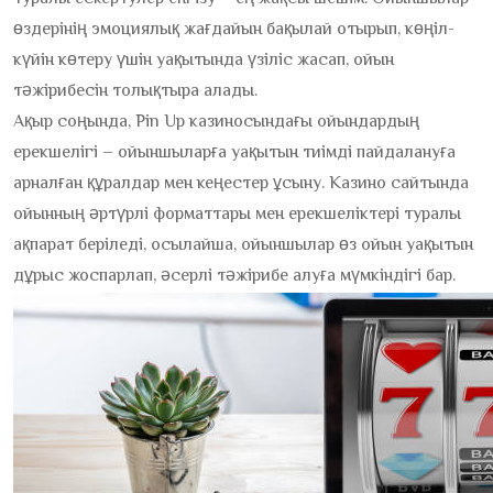
өздерінің эмоциялық жағдайын бақылай отырып, көңіл-
күйін көтеру үшін уақытында үзіліс жасап, ойын
тәжірибесін толықтыра алады.
Ақыр соңында, Pin Up казиносындағы ойындардың
ерекшелігі – ойыншыларға уақытын тиімді пайдалануға
арналған құралдар мен кеңестер ұсыну. Казино сайтында
ойынның әртүрлі форматтары мен ерекшеліктері туралы
ақпарат беріледі, осылайша, ойыншылар өз ойын уақытын
дұрыс жоспарлап, әсерлі тәжірибе алуға мүмкіндігі бар.