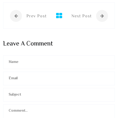
Prev Post
Next Post
Leave A Comment