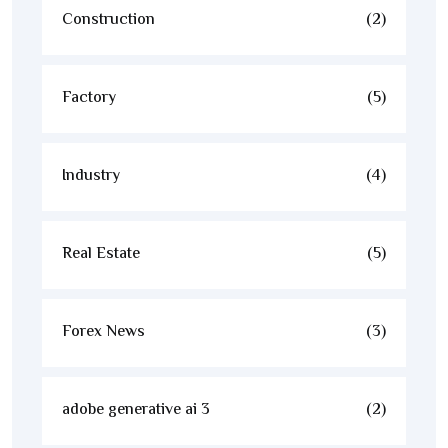
Construction
(2)
Factory
(5)
Industry
(4)
Real Estate
(5)
Forex News
(3)
adobe generative ai 3
(2)