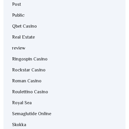
Post
Public
Qbet Casino
Real Estate
review
Ringospin Casino
Rockstar Casino
Roman Casino
Roulettino Casino
Royal Sea
Semaglutide Online
Skokka