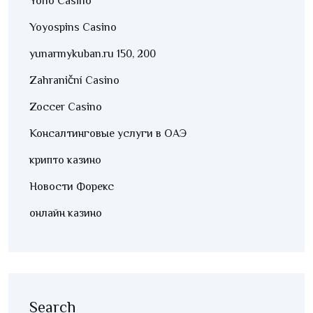
Yoho Casino
Yoyospins Casino
yunarmykuban.ru 150, 200
Zahraniční Casino
Zoccer Casino
Консалтинговые услуги в ОАЭ
крипто казино
Новости Форекс
онлайн казино
Search