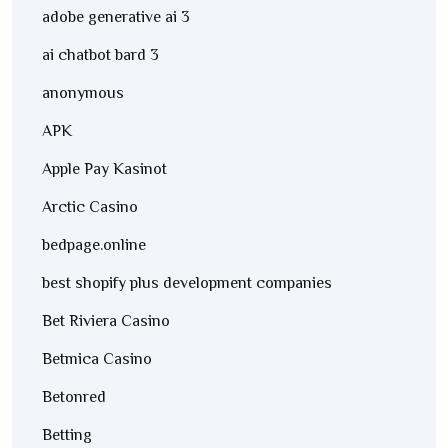
adobe generative ai 3
ai chatbot bard 3
anonymous
APK
Apple Pay Kasinot
Arctic Casino
bedpage.online
best shopify plus development companies
Bet Riviera Casino
Betmica Casino
Betonred
Betting