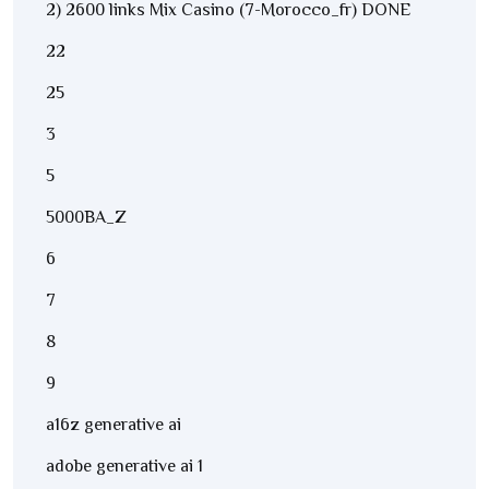
2) 2600 links Mix Casino (7-Morocco_fr) DONE
22
25
3
5
5000BA_Z
6
7
8
9
a16z generative ai
adobe generative ai 1