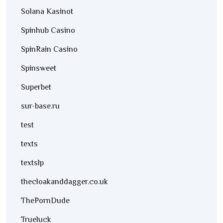
Solana Kasinot
Spinhub Casino
SpinRain Casino
Spinsweet
Superbet
sur-base.ru
test
texts
textslp
thecloakanddagger.co.uk
ThePornDude
Trueluck