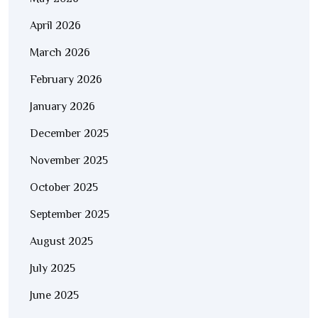
April 2026
March 2026
February 2026
January 2026
December 2025
November 2025
October 2025
September 2025
August 2025
July 2025
June 2025