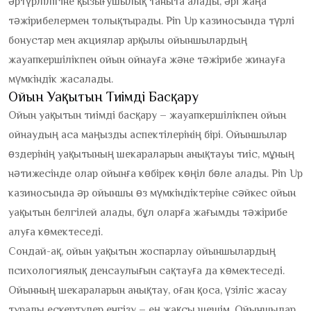
әртүрлілігіне қызығушылық таныта алады, әрі жаңа
тәжірибелермен толықтырады. Pin Up казиносында түрлі
бонустар мен акциялар арқылы ойыншылардың
жауапкершілікпен ойын ойнауға және тәжірибе жинауға
мүмкіндік жасалады.
Ойын Уақытын Тиімді Басқару
Ойын уақытын тиімді басқару – жауапкершілікпен ойын
ойнаудың аса маңызды аспектілерінің бірі. Ойыншылар
өздерінің уақытының шекараларын анықтауы тиіс, мұның
нәтижесінде олар ойынға көбірек көңіл бөле алады. Pin Up
казиносында әр ойыншы өз мүмкіндіктеріне сәйкес ойын
уақытын белгілей алады, бұл оларға жағымды тәжірибе
алуға көмектеседі.
Сондай-ақ, ойын уақытын жоспарлау ойыншылардың
психологиялық денсаулығын сақтауға да көмектеседі.
Ойынның шекараларын анықтау, оған қоса, үзіліс жасау
туралы ескертулер енгізу – ең жақсы шешім. Ойыншылар