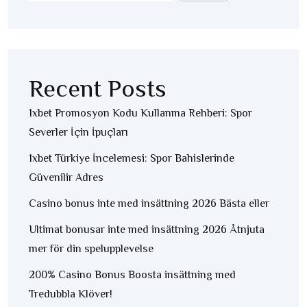
Recent Posts
1xbet Promosyon Kodu Kullanma Rehberi: Spor
Severler İçin İpuçları
1xbet Türkiye İncelemesi: Spor Bahislerinde
Güvenilir Adres
Casino bonus inte med insättning 2026 Bästa eller
Ultimat bonusar inte med insättning 2026 Åtnjuta
mer för din spelupplevelse
200% Casino Bonus Boosta insättning med
Tredubbla Klöver!