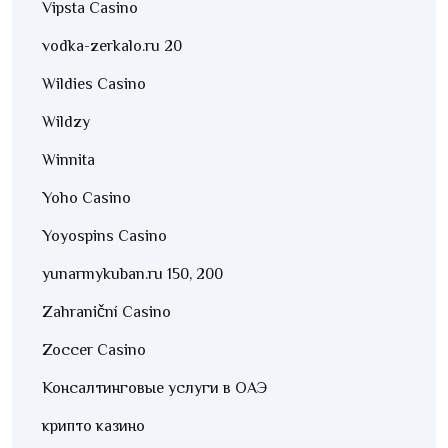
Vipsta Casino
vodka-zerkalo.ru 20
Wildies Casino
Wildzy
Winnita
Yoho Casino
Yoyospins Casino
yunarmykuban.ru 150, 200
Zahraniční Casino
Zoccer Casino
Консалтинговые услуги в ОАЭ
крипто казино