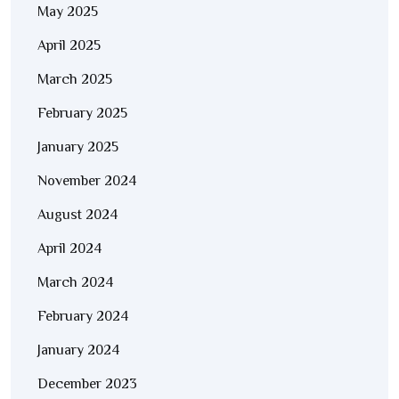
May 2025
April 2025
March 2025
February 2025
January 2025
November 2024
August 2024
April 2024
March 2024
February 2024
January 2024
December 2023