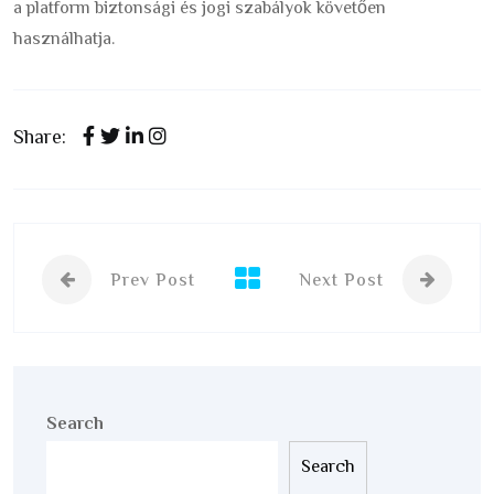
a platform biztonsági és jogi szabályok követően
használhatja.
Share:
Prev Post
Next Post
Search
Search