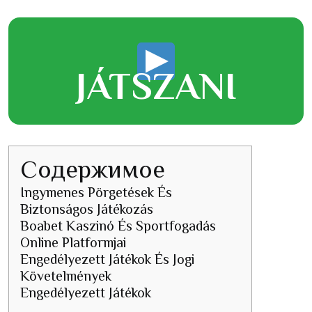
JÁTSZANI
Содержимое
Ingymenes Pörgetések És
Biztonságos Játékozás
Boabet Kaszinó És Sportfogadás
Online Platformjai
Engedélyezett Játékok És Jogi
Követelmények
Engedélyezett Játékok