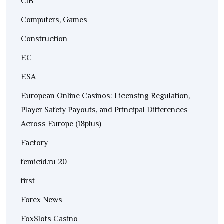
CIB
Computers, Games
Construction
EC
ESA
European Online Casinos: Licensing Regulation,
Player Safety Payouts, and Principal Differences
Across Europe (18plus)
Factory
femicid.ru 20
first
Forex News
FoxSlots Casino