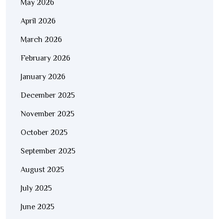
May 2026
April 2026
March 2026
February 2026
January 2026
December 2025
November 2025
October 2025
September 2025
August 2025
July 2025
June 2025