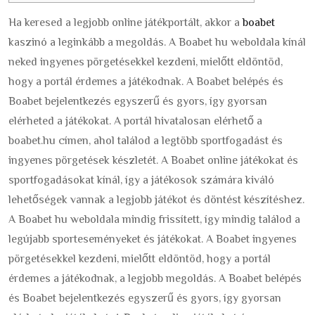
Ha keresed a legjobb online játékportált, akkor a
boabet
kaszinó a leginkább a megoldás. A Boabet hu weboldala kínál
neked ingyenes pörgetésekkel kezdeni, mielőtt eldöntöd,
hogy a portál érdemes a játékodnak. A Boabet belépés és
Boabet bejelentkezés egyszerű és gyors, így gyorsan
elérheted a játékokat. A portál hivatalosan elérhető a
boabet.hu címen, ahol találod a legtöbb sportfogadást és
ingyenes pörgetések készletét. A Boabet online játékokat és
sportfogadásokat kínál, így a játékosok számára kiváló
lehetőségek vannak a legjobb játékot és döntést készítéshez.
A Boabet hu weboldala mindig frissített, így mindig találod a
legújabb sporteseményeket és játékokat. A Boabet ingyenes
pörgetésekkel kezdeni, mielőtt eldöntöd, hogy a portál
érdemes a játékodnak, a legjobb megoldás. A Boabet belépés
és Boabet bejelentkezés egyszerű és gyors, így gyorsan