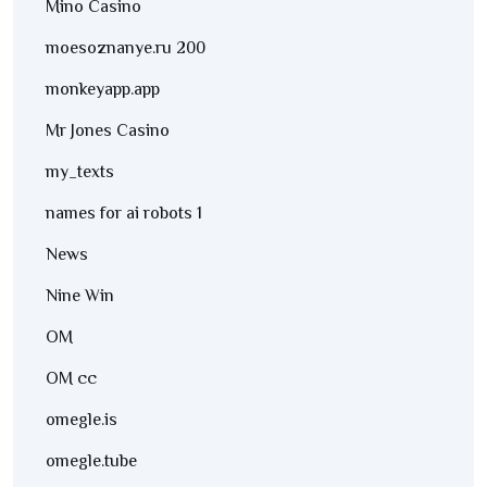
Mino Casino
moesoznanye.ru 200
monkeyapp.app
Mr Jones Casino
my_texts
names for ai robots 1
News
Nine Win
OM
OM cc
omegle.is
omegle.tube