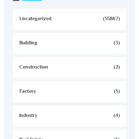
Uncategorized
(55867)
Building
(3)
Construction
(2)
Factory
(5)
Industry
(4)