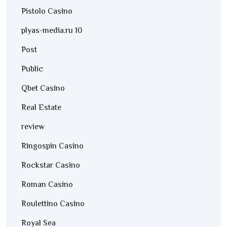
Pistolo Casino
plyas-media.ru 10
Post
Public
Qbet Casino
Real Estate
review
Ringospin Casino
Rockstar Casino
Roman Casino
Roulettino Casino
Royal Sea