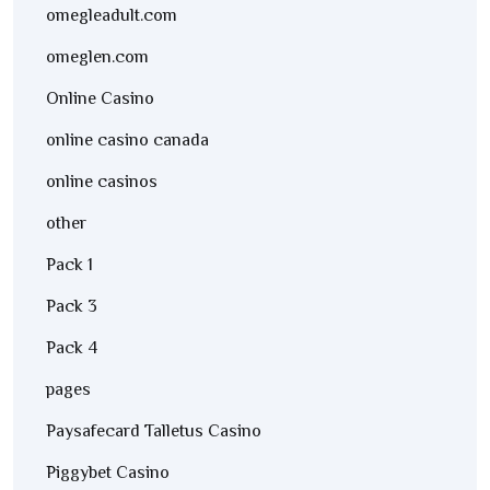
omegleadult.com
omeglen.com
Online Casino
online casino canada
online casinos
other
Pack 1
Pack 3
Pack 4
pages
Paysafecard Talletus Casino
Piggybet Casino