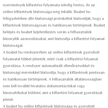
nyeremények kifizetése folyamata mindig fontos, de az
online kifizetések biztonsága még inkább. Boabet hu
felügyeletében álló biztonsági protokollok biztosítják, hogy a
kifizetések biztonságosan és hatékonyan történjenek. Boabet
belépés és boabet bejelentkezés során a felhasználók
bizonyítik azonosításukat, ami biztosítja a kifizetési folyamat
biztonságát.
A boabet hu rendszerében az online kifizetések gyorsított
folyamatai többet jelentek, mint csak a kifizetési folyamat
gyorsítása. A rendszer automatizált ellenőrzésekkel és
biztonsági méretekkel biztosítja, hogy a kifizetések pontosan
és hatékonyan történjenek. A felhasználók általánosságban
nem kell további hivatalos dokumentációkat vagy
bizonyítékokat küldeni, ami a kifizetési folyamat gyorsítását
jelenti.
A boabet hu online kifizetések biztonsága és gyorsított