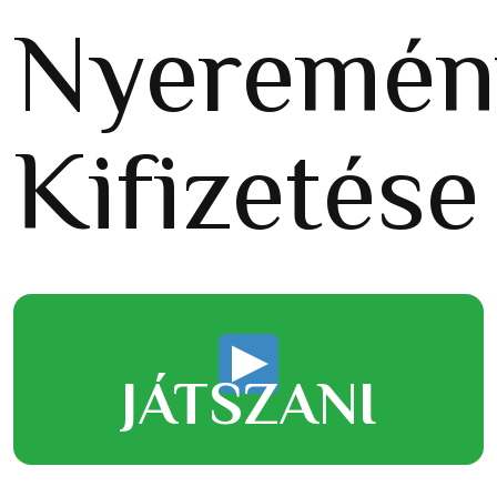
Nyeremén
Kifizetése
JÁTSZANI