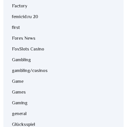
Factory
femicid.ru 20
first
Forex News
FoxSlots Casino
Gambling
gambling/casinos
Game
Games
Gaming
general
Glücksspiel