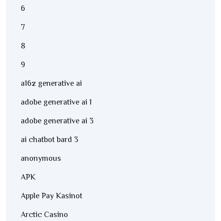
6
7
8
9
a16z generative ai
adobe generative ai 1
adobe generative ai 3
ai chatbot bard 3
anonymous
APK
Apple Pay Kasinot
Arctic Casino