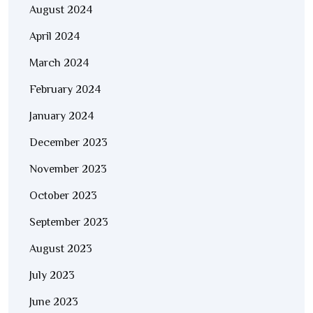
August 2024
April 2024
March 2024
February 2024
January 2024
December 2023
November 2023
October 2023
September 2023
August 2023
July 2023
June 2023