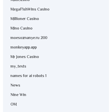
Madcasino
MegaFishWins Casino
Millioner Casino
Mino Casino
moesoznanye.ru 200
monkeyapp.app
Mr Jones Casino
my_texts
names for ai robots 1
News
Nine Win
OM