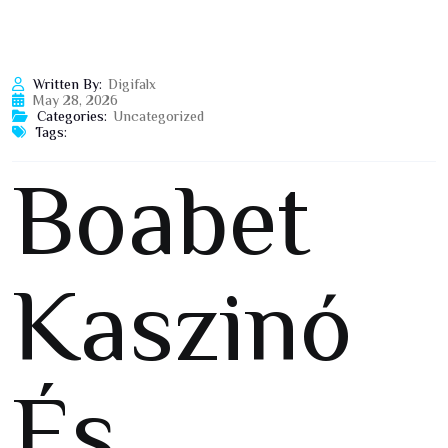
Written By:
Digifalx
May 28, 2026
Categories:
Uncategorized
Tags:
Boabet
Kaszinó
És