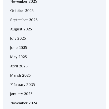
November 2025
October 2025
September 2025
August 2025
July 2025
June 2025
May 2025
April 2025
March 2025
February 2025
January 2025
November 2024