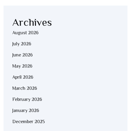
Archives
August 2026
July 2026
June 2026
May 2026
April 2026
March 2026
February 2026
January 2026
December 2025