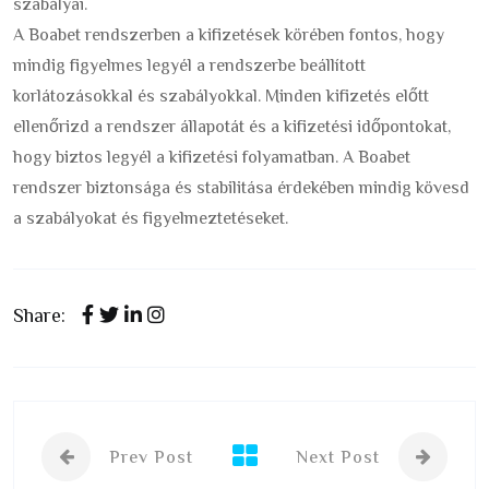
szabályai.
A Boabet rendszerben a kifizetések körében fontos, hogy
mindig figyelmes legyél a rendszerbe beállított
korlátozásokkal és szabályokkal. Minden kifizetés előtt
ellenőrizd a rendszer állapotát és a kifizetési időpontokat,
hogy biztos legyél a kifizetési folyamatban. A Boabet
rendszer biztonsága és stabilitása érdekében mindig kövesd
a szabályokat és figyelmeztetéseket.
Share:
Prev Post
Next Post