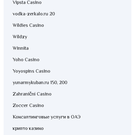
Vipsta Casino
vodka-zerkalo.ru 20
Wildies Casino
Wildzy
Winnita
Yoho Casino
Yoyospins Casino
yunarmykuban.ru 150, 200
Zahraniční Casino
Zoccer Casino
Консалтинговые услуги в ОАЭ
крипто казино