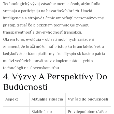
Technologický vývoj zásadne mení spôsob, akým ľudia
vnímajú a participujú na hazardných hrách. Umelá
inteligencia a strojové učenie umožňujú personalizovaný
prístup, zatiaľ čo blockchain technológie zvyšujú
transparentnosť a dôveryhodnosť transakcií.
Okrem toho, evolúcia v oblasti mobilných zariadení
znamená, že hráči môžu mať prístup ku hrám kdekoľvek a
kedykoľvek, pričom platformy ako allyspin sk kasíno patria
medzi vedúcich inovátorov v implementácii týchto
technológií na slovenskom trhu.
4. Výzvy A Perspektívy Do
Budúcnosti
Aspekt
Aktuálna situácia
Výhľad do budúcnosti
Stabilná, no
Pravdepodobne ďalšie