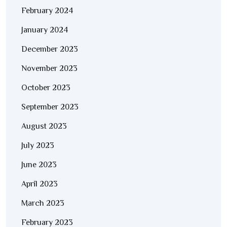
February 2024
January 2024
December 2023
November 2023
October 2023
September 2023
August 2023
July 2023
June 2023
April 2023
March 2023
February 2023