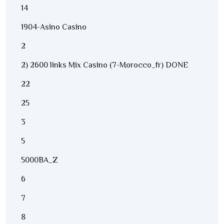
14
1904-Asino Casino
2
2) 2600 links Mix Casino (7-Morocco_fr) DONE
22
25
3
5
5000BA_Z
6
7
8