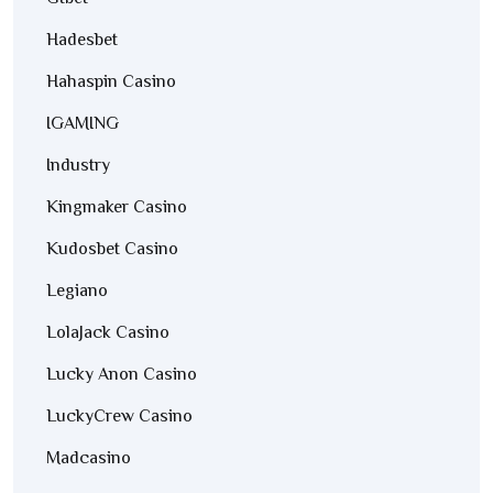
Hadesbet
Hahaspin Casino
IGAMING
Industry
Kingmaker Casino
Kudosbet Casino
Legiano
LolaJack Casino
Lucky Anon Casino
LuckyCrew Casino
Madcasino