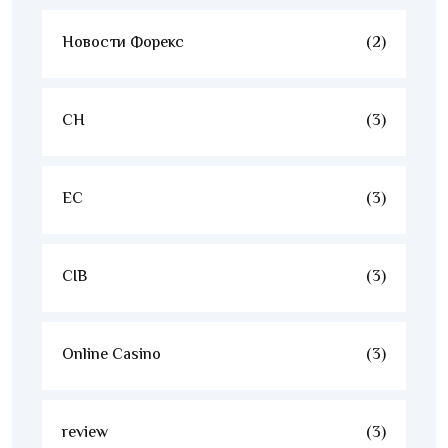
Новости Форекс
(2)
CH
(3)
EC
(3)
CIB
(3)
Online Casino
(3)
review
(3)