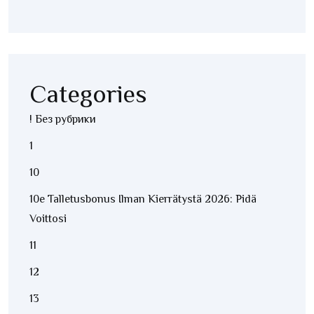
Categories
! Без рубрики
1
10
10e Talletusbonus Ilman Kierrätystä 2026: Pidä
Voittosi
11
12
13