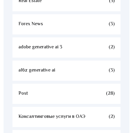
Real Estate
(5)
Forex News
(3)
adobe generative ai 3
(2)
a16z generative ai
(3)
Post
(28)
Консалтинговые услуги в ОАЭ
(2)