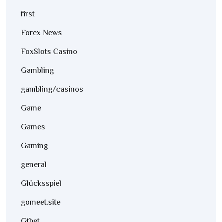
first
Forex News
FoxSlots Casino
Gambling
gambling/casinos
Game
Games
Gaming
general
Glücksspiel
gomeet.site
Gtbet