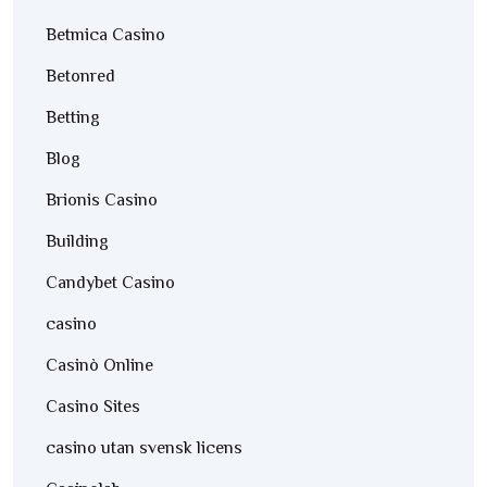
Betmica Casino
Betonred
Betting
Blog
Brionis Casino
Building
Candybet Casino
casino
Casinò Online
Casino Sites
casino utan svensk licens