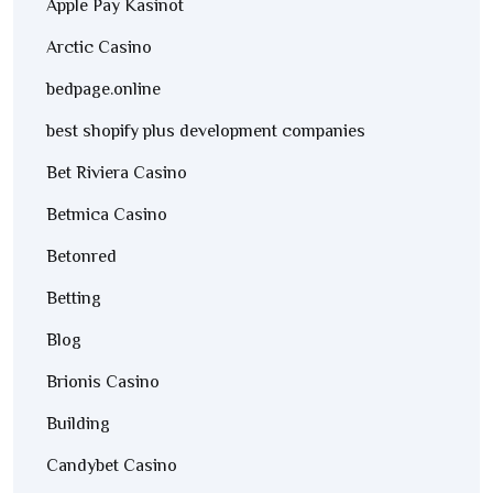
Apple Pay Kasinot
Arctic Casino
bedpage.online
best shopify plus development companies
Bet Riviera Casino
Betmica Casino
Betonred
Betting
Blog
Brionis Casino
Building
Candybet Casino