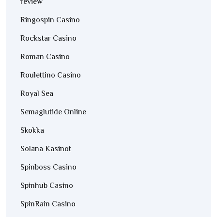
review
Ringospin Casino
Rockstar Casino
Roman Casino
Roulettino Casino
Royal Sea
Semaglutide Online
Skokka
Solana Kasinot
Spinboss Casino
Spinhub Casino
SpinRain Casino