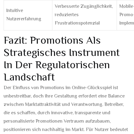
Verbesserte Zugänglichkeit,
Mobile
Intuitive
reduziertes
Promo
Nutzererfahrung
Frustrationspotenzial
Implem
Fazit: Promotions Als
Strategisches Instrument
In Der Regulatorischen
Landschaft
Der Einfluss von Promotions im Online-Glücksspiel ist
unbestreitbar, doch ihre Gestaltung erfordert eine Balance
zwischen Marktattraktivität und Verantwortung. Betreiber,
die es schaffen, durch innovative, transparente und
personalisierte Promotionen Vertrauen aufzubauen,
positionieren sich nachhaltig im Markt. Für Nutzer bedeutet