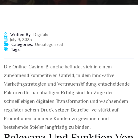
Written By:
Digifalx
July 9, 2025
Categories:
Uncategorized
Tags:
Die Online-Casino-Branche befindet sich in einem
zunehmend kompetitiven Umfeld, in dem innovative
Marketingstrategien und Vertrauensbildung entscheidende
Faktoren für nachhaltigen Erfolg sind. Im Zuge der
schnelllebigen digitalen Transformation und wachsendem
regulatorischem Druck setzen Betreiber verstärkt auf
Promotionen, um neue Kunden zu gewinnen und
bestehende Spieler langfristig zu binden.