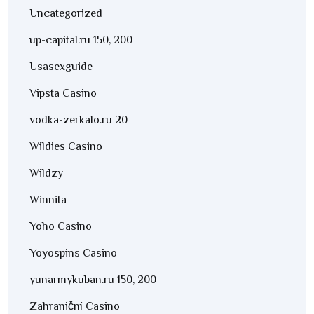
Uncategorized
up-capital.ru 150, 200
Usasexguide
Vipsta Casino
vodka-zerkalo.ru 20
Wildies Casino
Wildzy
Winnita
Yoho Casino
Yoyospins Casino
yunarmykuban.ru 150, 200
Zahraniční Casino