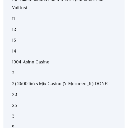
10e Talletusbonus Ilman Kierrätystä 2026: Pidä
Voittosi
11
12
13
14
1904-Asino Casino
2
2) 2600 links Mix Casino (7-Morocco_fr) DONE
22
25
3
5