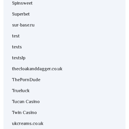
Spinsweet
Superbet
sur-base.ru
test
texts
textslp
thecloakanddagger.co.uk
ThePornDude
Trueluck
Tucan Casino
Twin Casino
ukcreams.co.uk