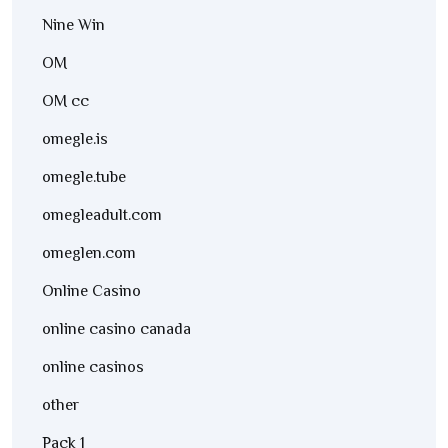
Nine Win
OM
OM cc
omegle.is
omegle.tube
omegleadult.com
omeglen.com
Online Casino
online casino canada
online casinos
other
Pack 1