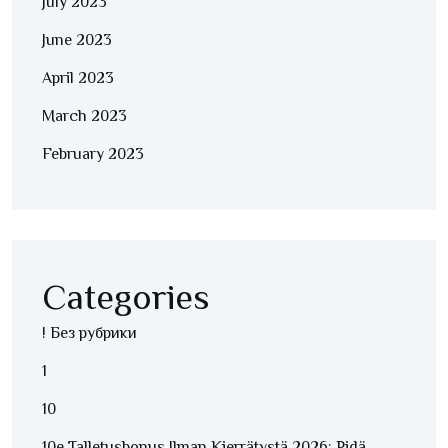
July 2023
June 2023
April 2023
March 2023
February 2023
Categories
! Без рубрики
1
10