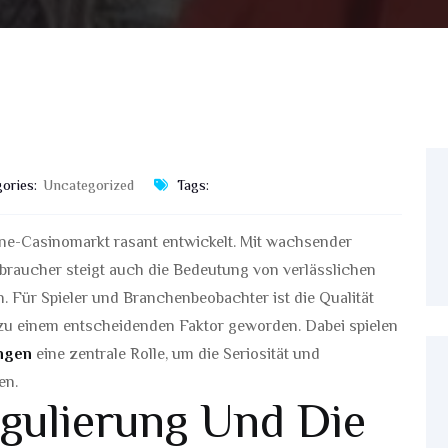
ories:
Uncategorized
Tags:
line-Casinomarkt rasant entwickelt. Mit wachsender
braucher steigt auch die Bedeutung von verlässlichen
 Für Spieler und Branchenbeobachter ist die Qualität
zu einem entscheidenden Faktor geworden. Dabei spielen
ungen
eine zentrale Rolle, um die Seriosität und
en.
gulierung Und Die