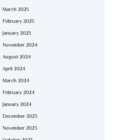
March 2025
February 2025
January 2025
November 2024
August 2024
April 2024
March 2024
February 2024
January 2024
December 2023
November 2023