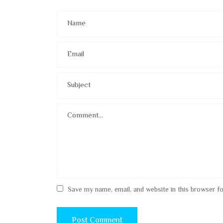
Save my name, email, and website in this browser f