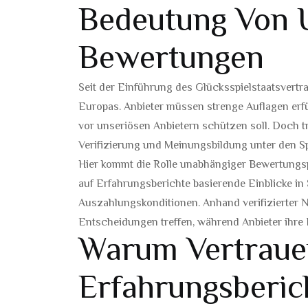
Bedeutung Von 
Bewertungen
Seit der Einführung des Glücksspielstaatsvertra
Europas. Anbieter müssen strenge Auflagen erfü
vor unseriösen Anbietern schützen soll. Doch t
Verifizierung und Meinungsbildung unter den Sp
Hier kommt die Rolle unabhängiger Bewertungspor
auf Erfahrungsberichte basierende Einblicke in
Auszahlungskonditionen. Anhand verifizierter 
Entscheidungen treffen, während Anbieter ihre 
Warum Vertraue
Erfahrungsberic