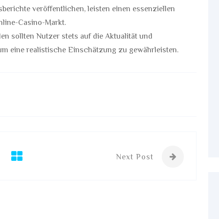
erichte veröffentlichen, leisten einen essenziellen
nline-Casino-Markt.
 sollten Nutzer stets auf die Aktualität und
um eine realistische Einschätzung zu gewährleisten.
Next Post