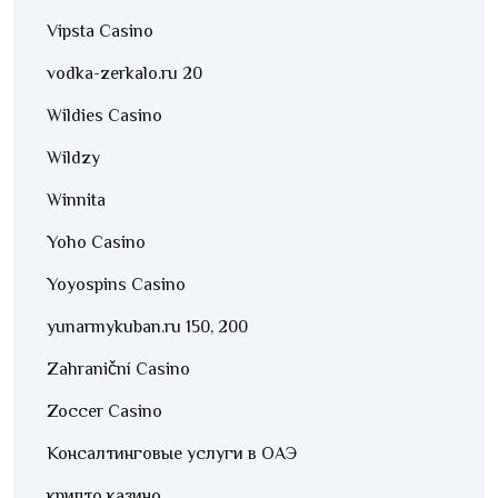
Vipsta Casino
vodka-zerkalo.ru 20
Wildies Casino
Wildzy
Winnita
Yoho Casino
Yoyospins Casino
yunarmykuban.ru 150, 200
Zahraniční Casino
Zoccer Casino
Консалтинговые услуги в ОАЭ
крипто казино