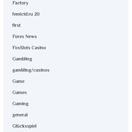
Factory
femicid.ru 20
first
Forex News
FoxSlots Casino
Gambling
gambling/casinos
Game
Games
Gaming
general
Glücksspiel