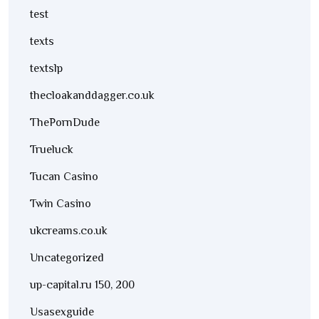
test
texts
textslp
thecloakanddagger.co.uk
ThePornDude
Trueluck
Tucan Casino
Twin Casino
ukcreams.co.uk
Uncategorized
up-capital.ru 150, 200
Usasexguide