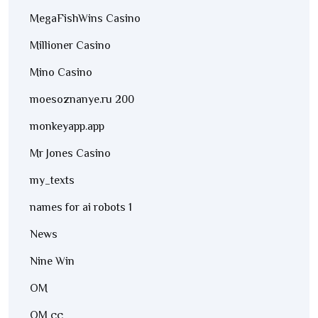
MegaFishWins Casino
Millioner Casino
Mino Casino
moesoznanye.ru 200
monkeyapp.app
Mr Jones Casino
my_texts
names for ai robots 1
News
Nine Win
OM
OM cc