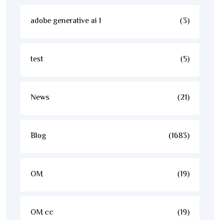
adobe generative ai 1
(3)
test
(5)
News
(21)
Blog
(1683)
OM
(19)
OM cc
(19)