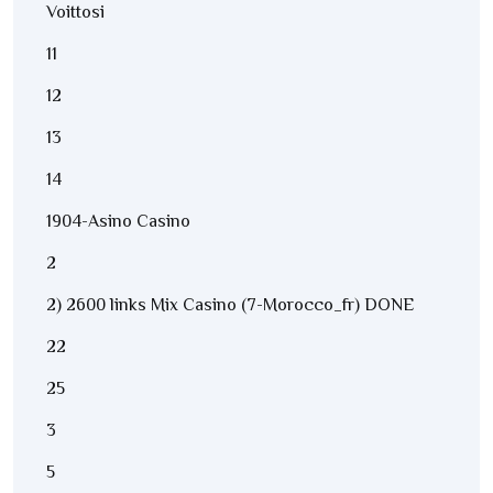
Voittosi
11
12
13
14
1904-Asino Casino
2
2) 2600 links Mix Casino (7-Morocco_fr) DONE
22
25
3
5