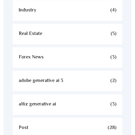
Industry
(4)
Real Estate
(5)
Forex News
(3)
adobe generative ai 3
(2)
a16z generative ai
(3)
Post
(28)