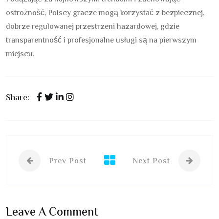
ostrożność, Polscy gracze mogą korzystać z bezpiecznej,
dobrze regulowanej przestrzeni hazardowej, gdzie
transparentność i profesjonalne usługi są na pierwszym
miejscu.
Share:
Prev Post
Next Post
Leave A Comment