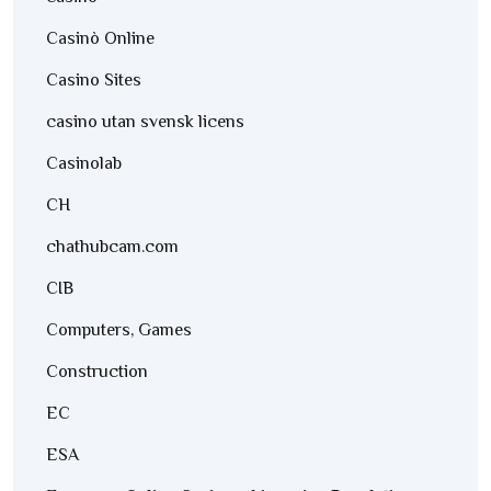
Casinò Online
Casino Sites
casino utan svensk licens
Casinolab
CH
chathubcam.com
CIB
Computers, Games
Construction
EC
ESA