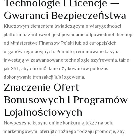
Technologie I Licencje —
Gwaranci Bezpieczeństwa
Kluczowym elementem świadczącym o wiarygodności
platform hazardowych jest posiadanie odpowiednich licencji
od Ministerstwa Finansów Polski lub od europejskich
organów regulacyjnych. Ponadto, renomowane kasyna
inwestują w zaawansowane technologie szyfrowania, takie
jak SSL, aby chronić dane użytkowników podczas
dokonywania transakcji lub logowania.
Znaczenie Ofert
Bonusowych I Programów
Lojalnościowych
Nowoczesne kasyna online konkurują także na polu
marketingowym, oferując różnego rodzaju promocje, aby