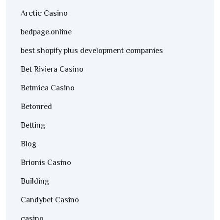
Arctic Casino
bedpage.online
best shopify plus development companies
Bet Riviera Casino
Betmica Casino
Betonred
Betting
Blog
Brionis Casino
Building
Candybet Casino
casino