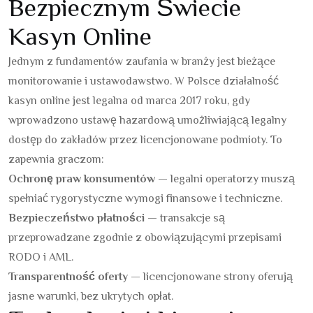
Bezpiecznym Świecie
Kasyn Online
Jednym z fundamentów zaufania w branży jest bieżące
monitorowanie i ustawodawstwo. W Polsce działalność
kasyn online jest legalna od marca 2017 roku, gdy
wprowadzono ustawę hazardową umożliwiającą legalny
dostęp do zakładów przez licencjonowane podmioty. To
zapewnia graczom:
Ochronę praw konsumentów
— legalni operatorzy muszą
spełniać rygorystyczne wymogi finansowe i techniczne.
Bezpieczeństwo płatności
— transakcje są
przeprowadzane zgodnie z obowiązującymi przepisami
RODO i AML.
Transparentność oferty
— licencjonowane strony oferują
jasne warunki, bez ukrytych opłat.