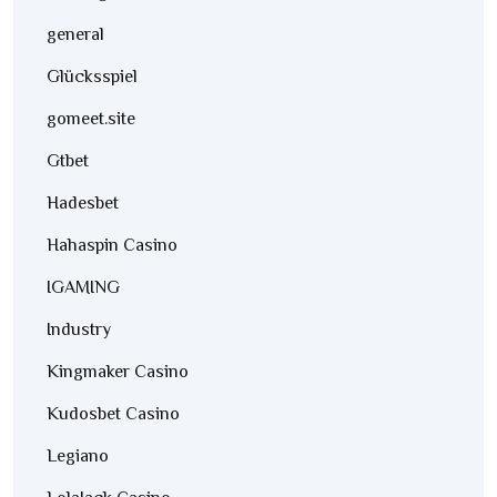
general
Glücksspiel
gomeet.site
Gtbet
Hadesbet
Hahaspin Casino
IGAMING
Industry
Kingmaker Casino
Kudosbet Casino
Legiano