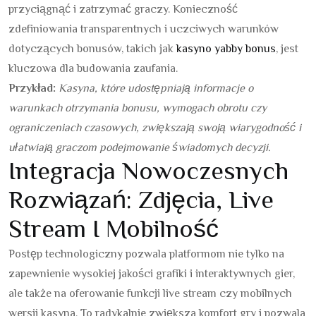
przyciągnąć i zatrzymać graczy. Konieczność
zdefiniowania transparentnych i uczciwych warunków
dotyczących bonusów, takich jak
kasyno yabby bonus
, jest
kluczowa dla budowania zaufania.
Przykład:
Kasyna, które udostępniają informacje o
warunkach otrzymania bonusu, wymogach obrotu czy
ograniczeniach czasowych, zwiększają swoją wiarygodność i
ułatwiają graczom podejmowanie świadomych decyzji.
Integracja Nowoczesnych
Rozwiązań: Zdjęcia, Live
Stream I Mobilność
Postęp technologiczny pozwala platformom nie tylko na
zapewnienie wysokiej jakości grafiki i interaktywnych gier,
ale także na oferowanie funkcji live stream czy mobilnych
wersji kasyna. To radykalnie zwiększa komfort gry i pozwala