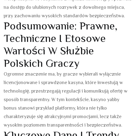
na dostęp do ulubionych rozrywek z dowolnego miejsca,
przy zachowaniu wysokich standardów bezpieczeństwa.
Podsumowanie: Prawne,
Techniczne I Etosowe
Wartości W Służbie
Polskich Graczy
Ogromne znaczenie ma, by gracze wybierali wyłącznie
licencjonowane i sprawdzone kasyna, które inwestują w
technologię, przestrzegają regulacji i komunikują ofertę w
sposób transparentny. W tym kontekście, kasyno yabby
bonus stanowi przykład platformy, która nie tylko
charakteryzuje się atrakcyjnymi promocjami, lecz także
wysokim poziomem transparentności i bezpieczeństwa.