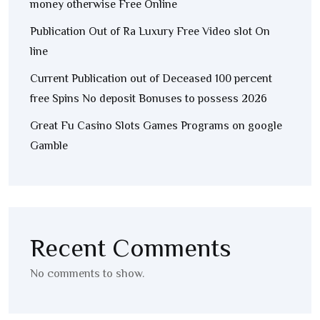
money otherwise Free Online
Publication Out of Ra Luxury Free Video slot On
line
Current Publication out of Deceased 100 percent
free Spins No deposit Bonuses to possess 2026
Great Fu Casino Slots Games Programs on google
Gamble
Recent Comments
No comments to show.