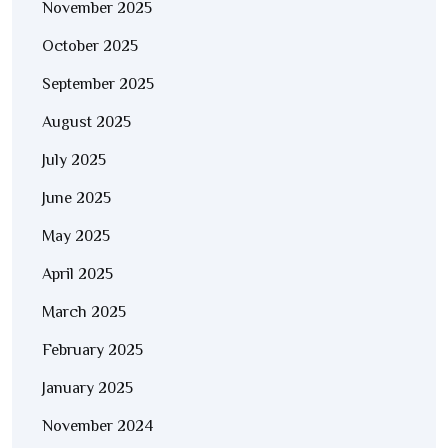
November 2025
October 2025
September 2025
August 2025
July 2025
June 2025
May 2025
April 2025
March 2025
February 2025
January 2025
November 2024