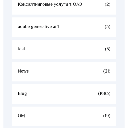
Консалтинговые услуги в ОАЭ
(2)
adobe generative ai 1
(3)
test
(5)
News
(21)
Blog
(1683)
OM
(19)