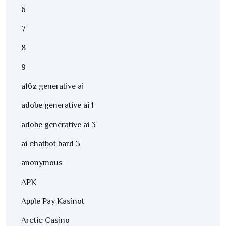
6
7
8
9
a16z generative ai
adobe generative ai 1
adobe generative ai 3
ai chatbot bard 3
anonymous
APK
Apple Pay Kasinot
Arctic Casino