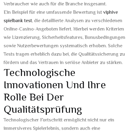
Verbraucher wie auch für die Branche insgesamt.
Ein Beispiel für eine umfassende Bewertung ist
viphive
spielbank test
, die detaillierte Analysen zu verschiedenen
Online-Casino-Angeboten liefert. Hierbei werden Kriterien
wie Lizenzierung, Sicherheitsfeatures, Bonusbedingungen
sowie Nutzerbewertungen systematisch erhoben. Solche
Tests tragen erheblich dazu bei, die Qualitätssicherung zu
fördern und das Vertrauen in seriöse Anbieter zu stärken.
Technologische
Innovationen Und Ihre
Rolle Bei Der
Qualitätsprüfung
Technologischer Fortschritt ermöglicht nicht nur ein
immersiveres Spielerlebnis, sondern auch eine