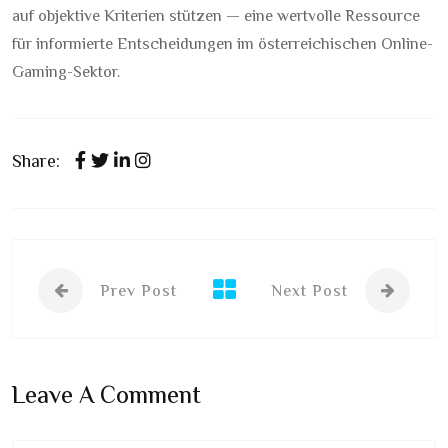
auf objektive Kriterien stützen — eine wertvolle Ressource
für informierte Entscheidungen im österreichischen Online-
Gaming-Sektor.
Share:
Prev Post
Next Post
Leave A Comment