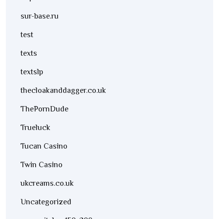
sur-base.ru
test
texts
textslp
thecloakanddagger.co.uk
ThePornDude
Trueluck
Tucan Casino
Twin Casino
ukcreams.co.uk
Uncategorized