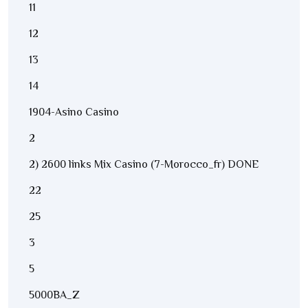
11
12
13
14
1904-Asino Casino
2
2) 2600 links Mix Casino (7-Morocco_fr) DONE
22
25
3
5
5000BA_Z