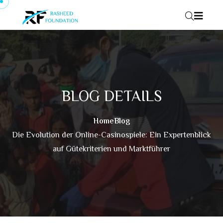
Skip to content
BLOG DETAILS
Home
Blog
Die Evolution der Online-Casinospiele: Ein Expertenblick
auf Gütekriterien und Marktführer