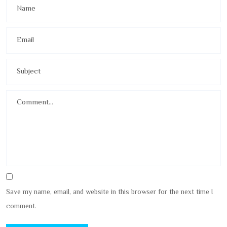
Save my name, email, and website in this browser for the next time I
comment.