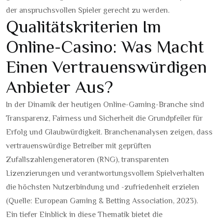
der anspruchsvollen Spieler gerecht zu werden.
Qualitätskriterien Im
Online-Casino: Was Macht
Einen Vertrauenswürdigen
Anbieter Aus?
In der Dinamik der heutigen Online-Gaming-Branche sind
Transparenz, Fairness und Sicherheit die Grundpfeiler für
Erfolg und Glaubwürdigkeit. Branchenanalysen zeigen, dass
vertrauenswürdige Betreiber mit geprüften
Zufallszahlengeneratoren (RNG), transparenten
Lizenzierungen und verantwortungsvollem Spielverhalten
die höchsten Nutzerbindung und -zufriedenheit erzielen
(Quelle: European Gaming & Betting Association, 2023).
Ein tiefer Einblick in diese Thematik bietet die