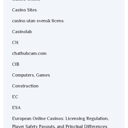
Casino Sites
casino utan svensk licens
Casinolab
CH
chathubcam.com
CIB
Computers, Games
Construction
EC
ESA
European Online Casinos: Licensing Regulation,
Player Safety Payouts, and Principal Differences