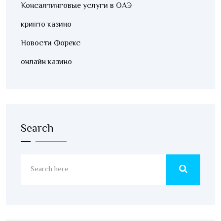
Консалтинговые услуги в ОАЭ
крипто казино
Новости Форекс
онлайн казино
Search