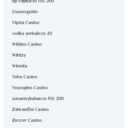
up-capital.ru 150, 200
Usasexguide
Vipsta Casino
vodka-zerkalo.ru 20
Wildies Casino
Wildzy
Winnita
Yoho Casino
Yoyospins Casino
yunarmykuban.ru 150, 200
Zahraniční Casino
Zoccer Casino