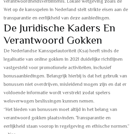
verantwoordheidsverbintenis. Lokale wetgeving zoals de
Wet op de kansspelen in Nederland stelt strikte eisen aan de
transparantie en eerlijkheid van deze aanbiedingen.
De Juridische Kaders En
Verantwoord Gokken
De Nederlandse Kansspelautoriteit (Ksa) heeft sinds de
legalisatie van online gokken in 2021 duidelijke richtlijnen
vastgesteld voor promotionele activiteiten, inclusief
bonusaanbiedingen. Belangrijk hierbij is dat het gebruik van
bonussen niet overdrijven, misleidend mogen zijn en dat er
voldoende informatie wordt verstrekt zodat spelers
weloverwogen beslissingen kunnen nemen.
“Het bieden van bonussen moet altijd in het belang van
verantwoord gokken plaatsvinden. Transparantie en
eerlijkheid staan voorop in regelgeving en ethische normen.”