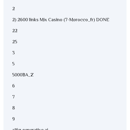
2
2) 2600 links Mix Casino (7-Morocco_fr) DONE
22
25
3
5
5000BA_Z
6
7
8
9