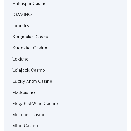
Hahaspin Casino
IGAMING
Industry
Kingmaker Casino
Kudosbet Casino
Legiano
LolaJack Casino
Lucky Anon Casino
Madcasino
MegaFishWins Casino
Millioner Casino
Mino Casino