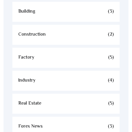
Building
(3)
Construction
(2)
Factory
(5)
Industry
(4)
Real Estate
(5)
Forex News
(3)