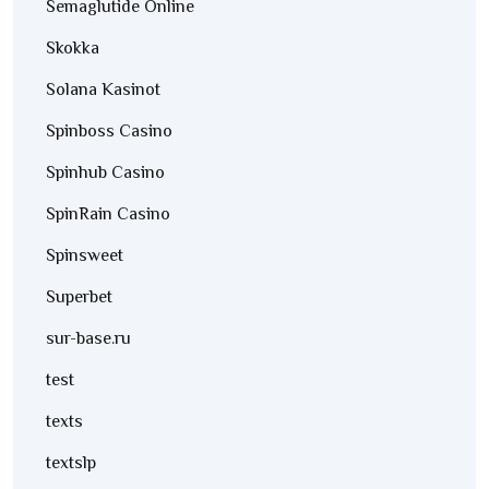
Semaglutide Online
Skokka
Solana Kasinot
Spinboss Casino
Spinhub Casino
SpinRain Casino
Spinsweet
Superbet
sur-base.ru
test
texts
textslp