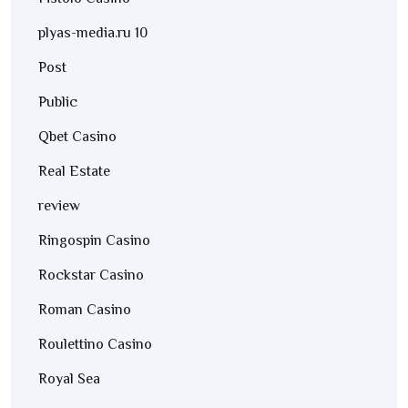
plyas-media.ru 10
Post
Public
Qbet Casino
Real Estate
review
Ringospin Casino
Rockstar Casino
Roman Casino
Roulettino Casino
Royal Sea