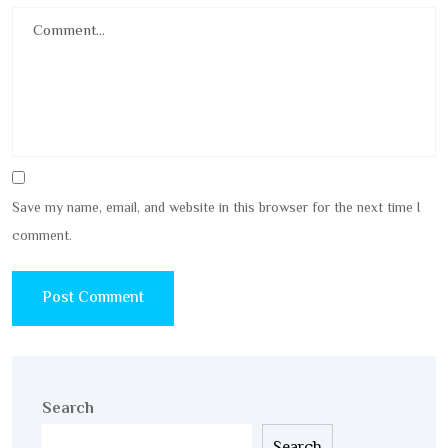
Save my name, email, and website in this browser for the next time I
comment.
Search