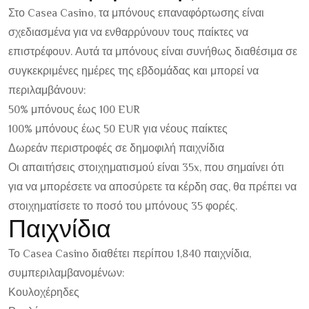
Στο Casea Casino, τα μπόνους επαναφόρτωσης είναι
σχεδιασμένα για να ενθαρρύνουν τους παίκτες να
επιστρέφουν. Αυτά τα μπόνους είναι συνήθως διαθέσιμα σε
συγκεκριμένες ημέρες της εβδομάδας και μπορεί να
περιλαμβάνουν:
50% μπόνους έως 100 EUR
100% μπόνους έως 50 EUR για νέους παίκτες
Δωρεάν περιστροφές σε δημοφιλή παιχνίδια
Οι απαιτήσεις στοιχηματισμού είναι 35x, που σημαίνει ότι
για να μπορέσετε να αποσύρετε τα κέρδη σας, θα πρέπει να
στοιχηματίσετε το ποσό του μπόνους 35 φορές.
Παιχνίδια
Το Casea Casino διαθέτει περίπου 1,840 παιχνίδια,
συμπεριλαμβανομένων:
Κουλοχέρηδες