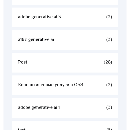
adobe generative ai 3
(2)
a16z generative ai
(3)
Post
(28)
Консалтинговые услуги в ОАЭ
(2)
adobe generative ai 1
(3)