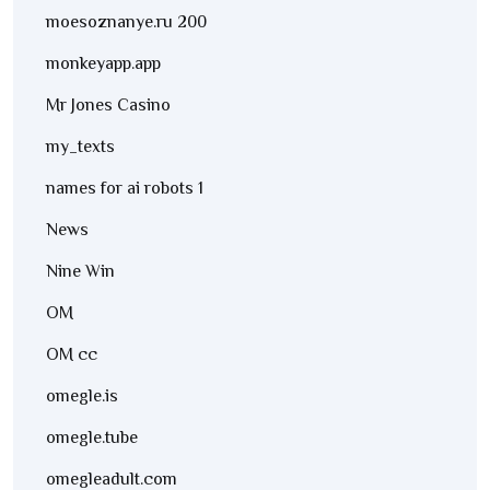
moesoznanye.ru 200
monkeyapp.app
Mr Jones Casino
my_texts
names for ai robots 1
News
Nine Win
OM
OM cc
omegle.is
omegle.tube
omegleadult.com