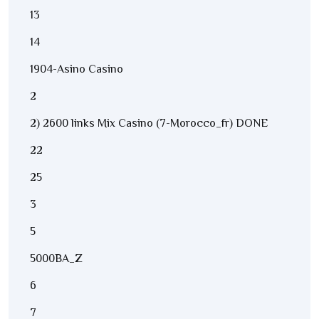
13
14
1904-Asino Casino
2
2) 2600 links Mix Casino (7-Morocco_fr) DONE
22
25
3
5
5000BA_Z
6
7