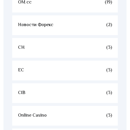
OM cc
(19)
Новости Форекс
(2)
CH
(3)
EC
(3)
CIB
(3)
Online Casino
(3)