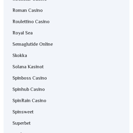
Roman Casino
Roulettino Casino
Royal Sea
Semaglutide Online
Skokka
Solana Kasinot
Spinboss Casino
Spinhub Casino
SpinRain Casino
Spinsweet
Superbet