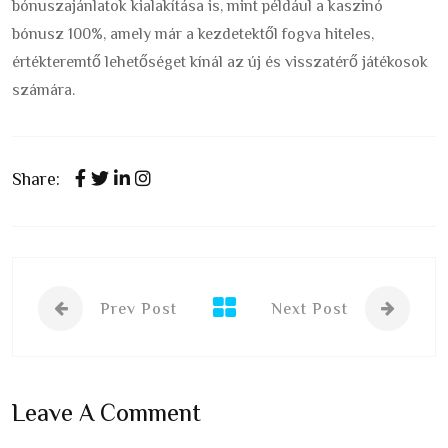
bónuszajánlatok kialakítása is, mint például a kaszinó
bónusz 100%, amely már a kezdetektől fogva hiteles,
értékteremtő lehetőséget kínál az új és visszatérő játékosok
számára.
Share:
Prev Post
Next Post
Leave A Comment