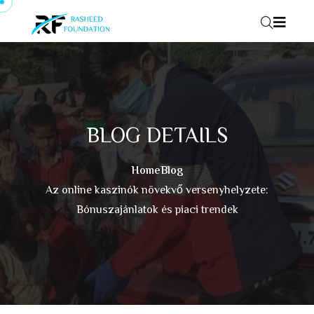
Skip to content
BLOG DETAILS
Home
Blog
Az online kaszinók növekvő versenyhelyzete:
Bónuszajánlatok és piaci trendek