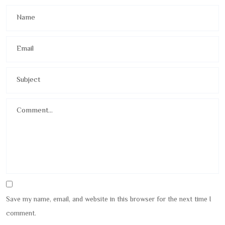
Save my name, email, and website in this browser for the next time I
comment.