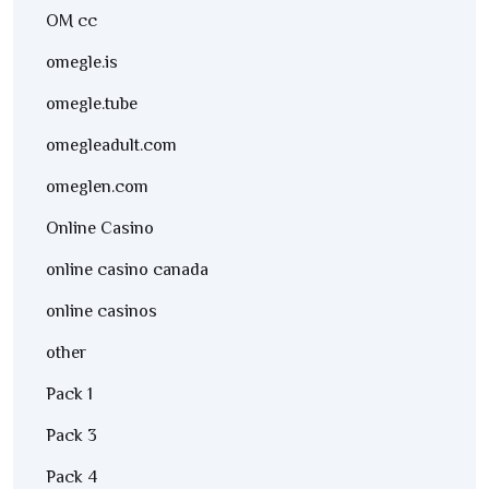
OM cc
omegle.is
omegle.tube
omegleadult.com
omeglen.com
Online Casino
online casino canada
online casinos
other
Pack 1
Pack 3
Pack 4