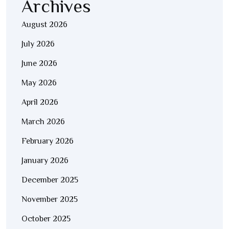
Archives
August 2026
July 2026
June 2026
May 2026
April 2026
March 2026
February 2026
January 2026
December 2025
November 2025
October 2025