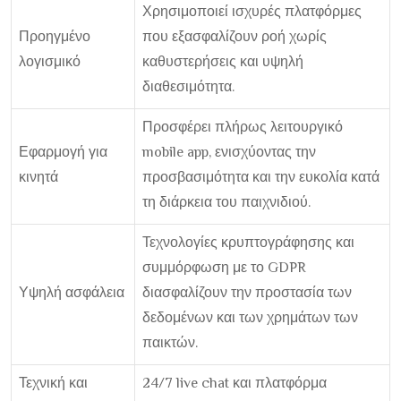
Χρησιμοποιεί ισχυρές πλατφόρμες
Προηγμένο
που εξασφαλίζουν ροή χωρίς
λογισμικό
καθυστερήσεις και υψηλή
διαθεσιμότητα.
Προσφέρει πλήρως λειτουργικό
Εφαρμογή για
mobile app, ενισχύοντας την
κινητά
προσβασιμότητα και την ευκολία κατά
τη διάρκεια του παιχνιδιού.
Τεχνολογίες κρυπτογράφησης και
συμμόρφωση με το GDPR
Υψηλή ασφάλεια
διασφαλίζουν την προστασία των
δεδομένων και των χρημάτων των
παικτών.
Τεχνική και
24/7 live chat και πλατφόρμα