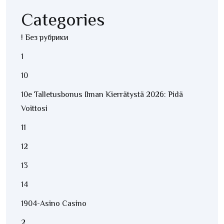
Categories
! Без рубрики
1
10
10e Talletusbonus Ilman Kierrätystä 2026: Pidä
Voittosi
11
12
13
14
1904-Asino Casino
2