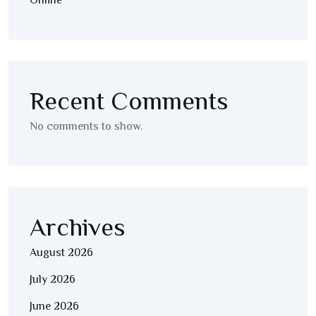
Online
Recent Comments
No comments to show.
Archives
August 2026
July 2026
June 2026