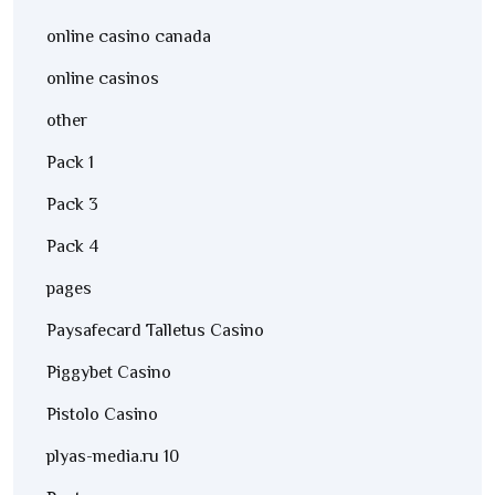
online casino canada
online casinos
other
Pack 1
Pack 3
Pack 4
pages
Paysafecard Talletus Casino
Piggybet Casino
Pistolo Casino
plyas-media.ru 10