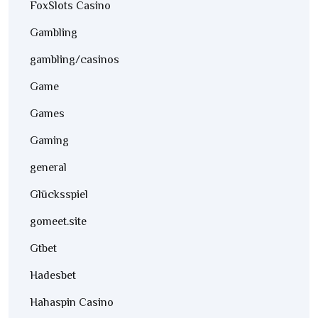
FoxSlots Casino
Gambling
gambling/casinos
Game
Games
Gaming
general
Glücksspiel
gomeet.site
Gtbet
Hadesbet
Hahaspin Casino