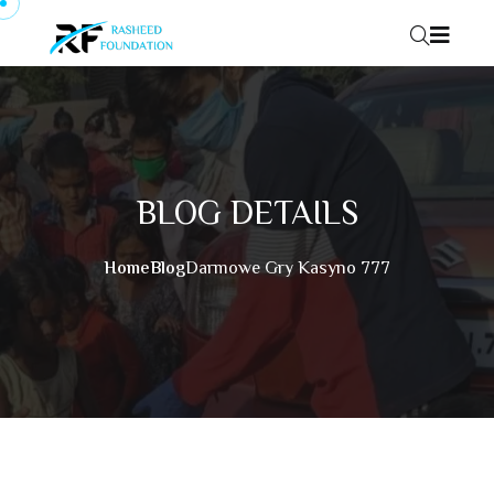
Skip to content
BLOG DETAILS
Home
Blog
Darmowe Gry Kasyno 777