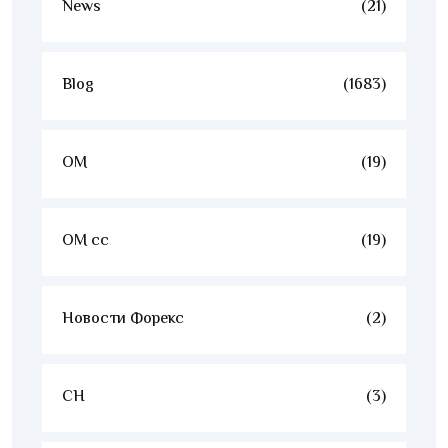
News
(21)
Blog
(1683)
OM
(19)
OM cc
(19)
Новости Форекс
(2)
CH
(3)