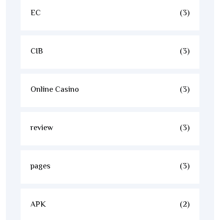
EC
(3)
CIB
(3)
Online Casino
(3)
review
(3)
pages
(3)
APK
(2)