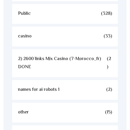
Public
(328)
casino
(33)
2) 2600 links Mix Casino (7-Morocco_fr)
(2
DONE
)
names for ai robots 1
(2)
other
(15)