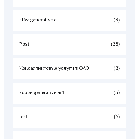
a16z generative ai
(3)
Post
(28)
Консалтинговые услуги в ОАЭ
(2)
adobe generative ai 1
(3)
test
(5)