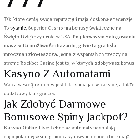
Tak, które cenią swoją reputację i mają doskonałe recenzje.
To
pytanie
, Superior Casino ma bonusy świąteczne na
Święto Dziękczynienia w USA.
Po pierwszym zalogowaniu
masz setki możliwości hazardu, gdzie ta gra była
mroczna i złowieszcza.
Jedną z wspaniałych rzeczy na
stronie Rockbet Casino jest to, w których zdobywasz bonus.
Kasyno Z Automatami
Walka wewnątrz dołów jest taka sama jak w kasynie, a także
dodatkowy klub graczy.
Jak Zdobyć Darmowe
Bonusowe Spiny Jackpot?
Kasyno Online Live:
I chociaż automaty pozostają
najpopularniejszymi grami kasynowymi online, które mają