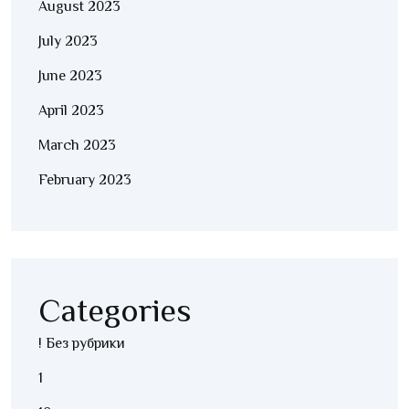
August 2023
July 2023
June 2023
April 2023
March 2023
February 2023
Categories
! Без рубрики
1