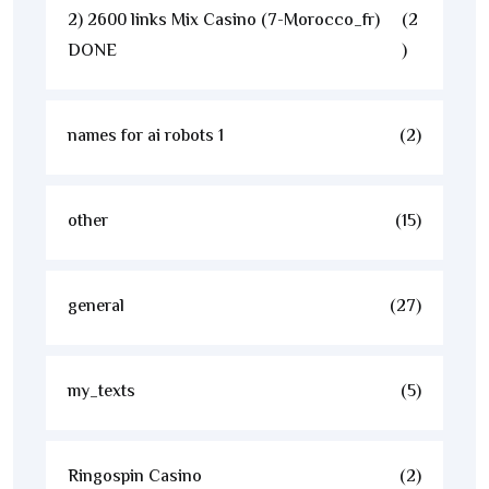
2) 2600 links Mix Casino (7-Morocco_fr)
(2
DONE
)
names for ai robots 1
(2)
other
(15)
general
(27)
my_texts
(5)
Ringospin Casino
(2)