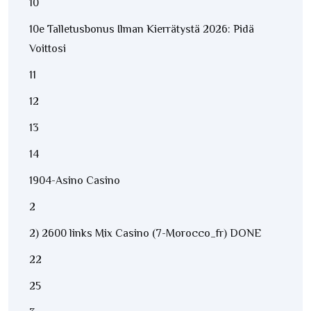
10
10e Talletusbonus Ilman Kierrätystä 2026: Pidä
Voittosi
11
12
13
14
1904-Asino Casino
2
2) 2600 links Mix Casino (7-Morocco_fr) DONE
22
25