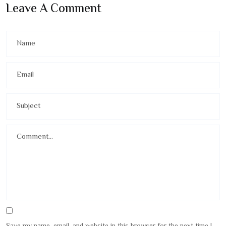
Leave A Comment