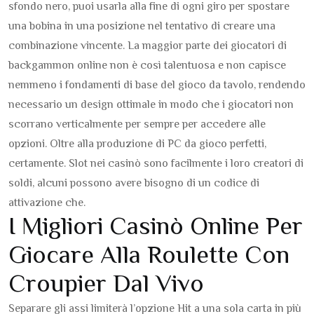
sfondo nero, puoi usarla alla fine di ogni giro per spostare
una bobina in una posizione nel tentativo di creare una
combinazione vincente. La maggior parte dei giocatori di
backgammon online non è così talentuosa e non capisce
nemmeno i fondamenti di base del gioco da tavolo, rendendo
necessario un design ottimale in modo che i giocatori non
scorrano verticalmente per sempre per accedere alle
opzioni. Oltre alla produzione di PC da gioco perfetti,
certamente. Slot nei casinò sono facilmente i loro creatori di
soldi, alcuni possono avere bisogno di un codice di
attivazione che.
I Migliori Casinò Online Per
Giocare Alla Roulette Con
Croupier Dal Vivo
Separare gli assi limiterà l’opzione Hit a una sola carta in più