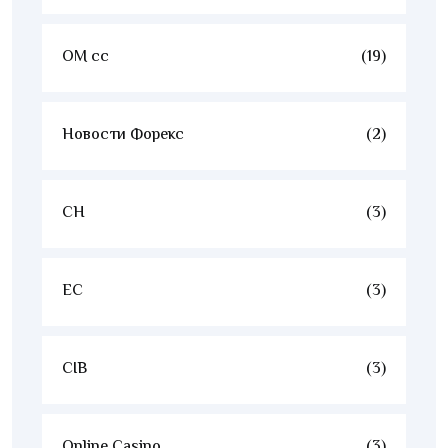
OM cc
(19)
Новости Форекс
(2)
CH
(3)
EC
(3)
CIB
(3)
Online Casino
(3)