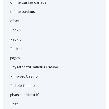
online casino canada
online casinos
other
Pack 1
Pack 3
Pack 4
pages
Paysafecard Talletus Casino
Piggybet Casino
Pistolo Casino
plyas-media.ru 10
Post