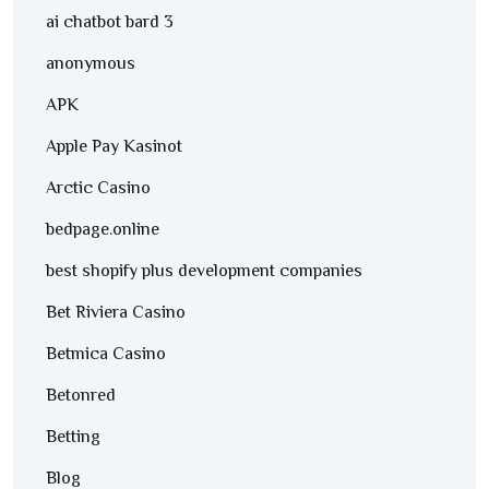
ai chatbot bard 3
anonymous
APK
Apple Pay Kasinot
Arctic Casino
bedpage.online
best shopify plus development companies
Bet Riviera Casino
Betmica Casino
Betonred
Betting
Blog