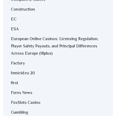
Construction
EC
ESA
European Online Casinos: Licensing Regulation,
Player Safety Payouts, and Principal Differences
Across Europe (18plus)
Factory
femicid.ru 20
first
Forex News
FoxSlots Casino
Gambling