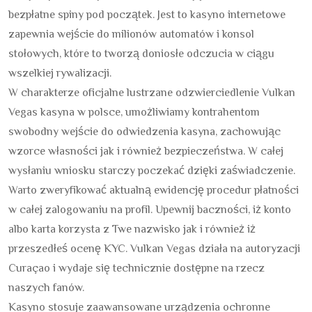
bezpłatne spiny pod początek. Jest to kasyno internetowe
zapewnia wejście do milionów automatów i konsol
stołowych, które to tworzą doniosłe odczucia w ciągu
wszelkiej rywalizacji.
W charakterze oficjalne lustrzane odzwierciedlenie Vulkan
Vegas kasyna w polsce, umożliwiamy kontrahentom
swobodny wejście do odwiedzenia kasyna, zachowując
wzorce własności jak i również bezpieczeństwa. W całej
wysłaniu wniosku starczy poczekać dzięki zaświadczenie.
Warto zweryfikować aktualną ewidencję procedur płatności
w całej zalogowaniu na profil. Upewnij baczności, iż konto
albo karta korzysta z Twe nazwisko jak i również iż
przeszedłeś ocenę KYC. Vulkan Vegas działa na autoryzacji
Curaçao i wydaje się technicznie dostępne na rzecz
naszych fanów.
Kasyno stosuje zaawansowane urządzenia ochronne