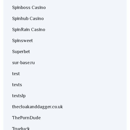
Spinboss Casino
Spinhub Casino
SpinRain Casino
Spinsweet
Superbet
sur-base.ru
test
texts
textslp
thecloakanddagger.co.uk
ThePornDude
Trueluck