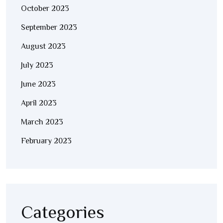
October 2023
September 2023
August 2023
July 2023
June 2023
April 2023
March 2023
February 2023
Categories