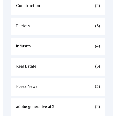
Construction
(2)
Factory
(5)
Industry
(4)
Real Estate
(5)
Forex News
(3)
adobe generative ai 3
(2)