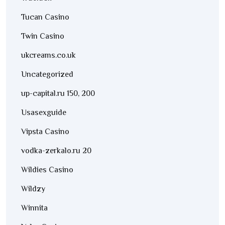
Tucan Casino
Twin Casino
ukcreams.co.uk
Uncategorized
up-capital.ru 150, 200
Usasexguide
Vipsta Casino
vodka-zerkalo.ru 20
Wildies Casino
Wildzy
Winnita