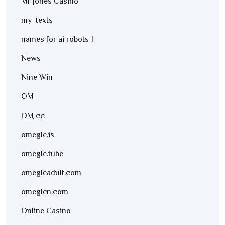
Mr Jones Casino
my_texts
names for ai robots 1
News
Nine Win
OM
OM cc
omegle.is
omegle.tube
omegleadult.com
omeglen.com
Online Casino