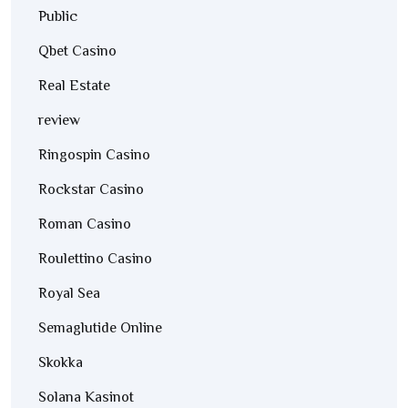
Public
Qbet Casino
Real Estate
review
Ringospin Casino
Rockstar Casino
Roman Casino
Roulettino Casino
Royal Sea
Semaglutide Online
Skokka
Solana Kasinot