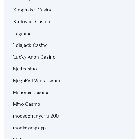
Kingmaker Casino
Kudosbet Casino
Legiano
LolaJack Casino
Lucky Anon Casino
Madcasino
MegaFishWins Casino
Millioner Casino
Mino Casino
moesoznanye.ru 200
monkeyapp.app