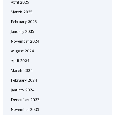
April 2025
March 2025
February 2025
January 2025
November 2024
August 2024
April 2024
March 2024
February 2024
January 2024
December 2023
November 2023