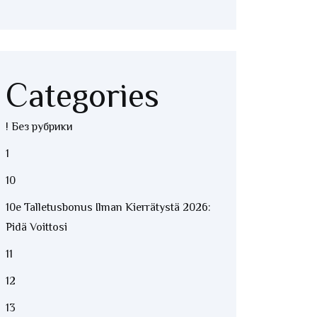
Categories
! Без рубрики
1
10
10e Talletusbonus Ilman Kierrätystä 2026:
Pidä Voittosi
11
12
13