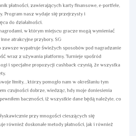
nik płatności, zawierających karty finansowe, e-portfele,
. Program nasz wydaje się przejrzysty i
ęca do działalności.
 nagrodami, w którym miejscu gracze mogą wymieniać
inne atrakcyjne przybory. SG
o zawsze wypatruje świeżych sposobów pod nagradzanie
ość wraz z używania platformy. Turnieje spośród
gi i specjalne propozycji cashback czynią, że wszystka
ty.
oje limity, , którzy pomogło nam w określaniu tym
em czujności dobrze, wiedząc, hdy moje doniesienia
upewniłem baczności, iż wszystkie dane będą należyte, co
łyskawicznie przy mnogości cieszących się
uje również doskonałe metody płatności, jak i również