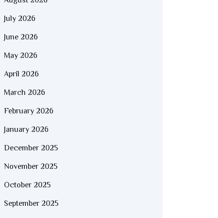
August 2026
July 2026
June 2026
May 2026
April 2026
March 2026
February 2026
January 2026
December 2025
November 2025
October 2025
September 2025