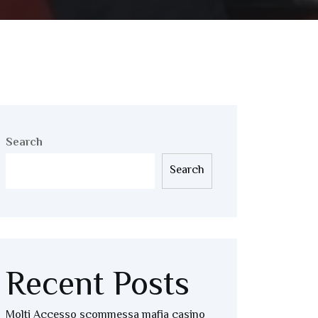
Search
Search
Recent Posts
Molti Accesso scommessa mafia casino