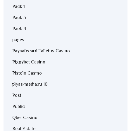
Pack 1
Pack 3
Pack 4
pages
Paysafecard Talletus Casino
Piggybet Casino
Pistolo Casino
plyas-media.ru 10
Post
Public
Qbet Casino
Real Estate