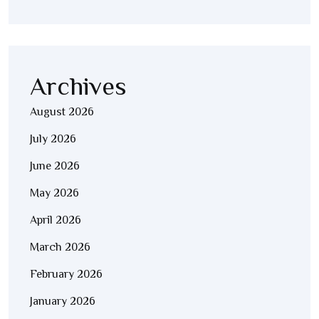
Archives
August 2026
July 2026
June 2026
May 2026
April 2026
March 2026
February 2026
January 2026