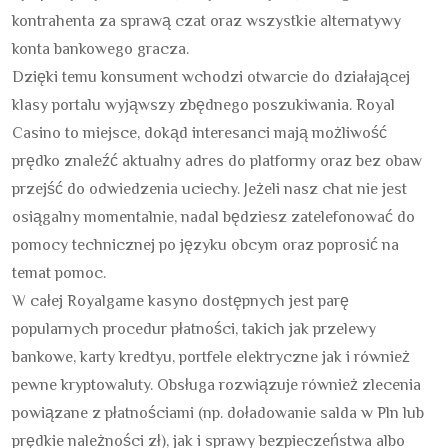
kontrahenta za sprawą czat oraz wszystkie alternatywy
konta bankowego gracza.
Dzięki temu konsument wchodzi otwarcie do działającej
klasy portalu wyjąwszy zbędnego poszukiwania. Royal
Casino to miejsce, dokąd interesanci mają możliwość
prędko znaleźć aktualny adres do platformy oraz bez obaw
przejść do odwiedzenia uciechy. Jeżeli nasz chat nie jest
osiągalny momentalnie, nadal będziesz zatelefonować do
pomocy technicznej po języku obcym oraz poprosić na
temat pomoc.
W całej Royalgame kasyno dostępnych jest parę
popularnych procedur płatności, takich jak przelewy
bankowe, karty kredtyu, portfele elektryczne jak i również
pewne kryptowaluty. Obsługa rozwiązuje również zlecenia
powiązane z płatnościami (np. doładowanie salda w Pln lub
prędkie należności zł), jak i sprawy bezpieczeństwa albo