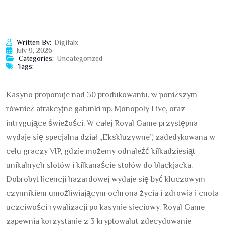
Written By:
Digifalx
July 9, 2026
Categories:
Uncategorized
Tags:
Kasyno proponuje nad 30 produkowaniu, w poniższym
również atrakcyjne gatunki np. Monopoly Live, oraz
intrygujące świeżości. W całej Royal Game przystępna
wydaje się specjalna dział „Ekskluzywne”, zadedykowana w
celu graczy VIP, gdzie możemy odnaleźć kilkadziesiąt
unikalnych slotów i kilkanaście stołów do blackjacka.
Dobrobyt licencji hazardowej wydaje się być kluczowym
czynnikiem umożliwiającym ochrona życia i zdrowia i cnota
uczciwości rywalizacji po kasynie sieciowy. Royal Game
zapewnia korzystanie z 3 kryptowalut zdecydowanie