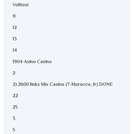
Voittosi
11
12
13
14
1904-Asino Casino
2
2) 2600 links Mix Casino (7-Morocco_fr) DONE
22
25
3
5