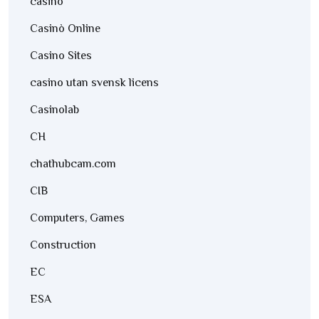
casino
Casinò Online
Casino Sites
casino utan svensk licens
Casinolab
CH
chathubcam.com
CIB
Computers, Games
Construction
EC
ESA