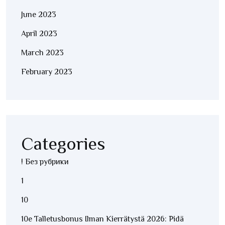
June 2023
April 2023
March 2023
February 2023
Categories
! Без рубрики
1
10
10e Talletusbonus Ilman Kierrätystä 2026: Pidä