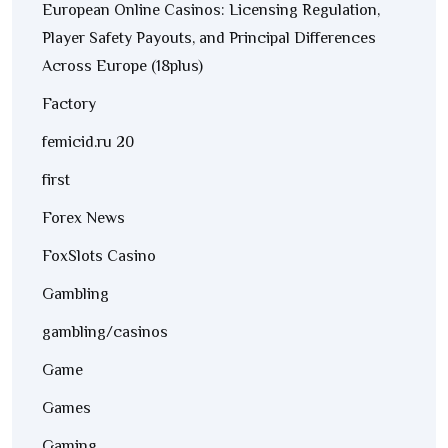
European Online Casinos: Licensing Regulation,
Player Safety Payouts, and Principal Differences
Across Europe (18plus)
Factory
femicid.ru 20
first
Forex News
FoxSlots Casino
Gambling
gambling/casinos
Game
Games
Gaming