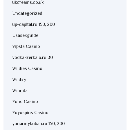
ukcreams.co.uk
Uncategorized
up-capital.ru 150, 200
Usasexguide
Vipsta Casino
vodka-zerkalo.ru 20
Wildies Casino
Wildzy
Winnita
Yoho Casino
Yoyospins Casino
yunarmykuban.ru 150, 200