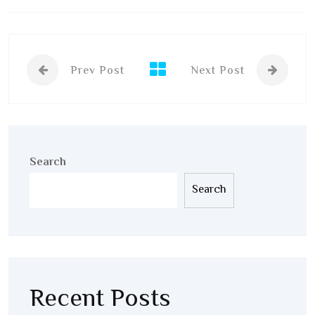
Prev Post
Next Post
Search
Search
Recent Posts