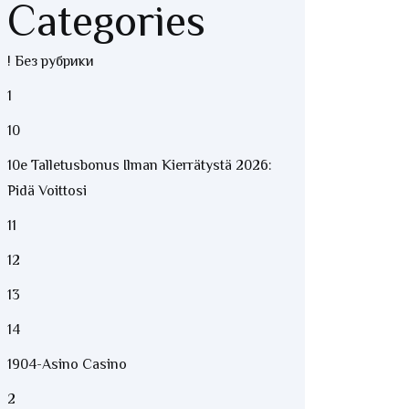
Categories
! Без рубрики
1
10
10e Talletusbonus Ilman Kierrätystä 2026:
Pidä Voittosi
11
12
13
14
1904-Asino Casino
2