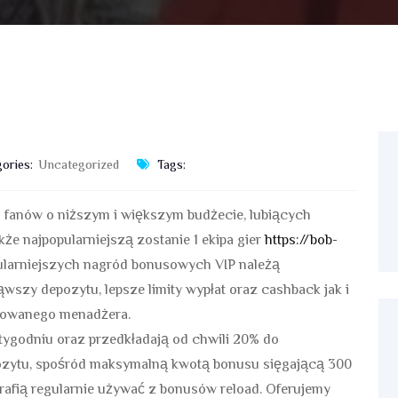
ories:
Uncategorized
Tags:
a fanów o niższym i większym budżecie, lubiących
że najpopularniejszą zostanie 1 ekipa gier
https://bob-
ularniejszych nagród bonusowych VIP należą
wszy depozytu, lepsze limity wypłat oraz cashback jak i
kowanego menadżera.
tygodniu oraz przedkładają od chwili 20% do
zytu, spośród maksymalną kwotą bonusu sięgającą 300
afią regularnie używać z bonusów reload. Oferujemy