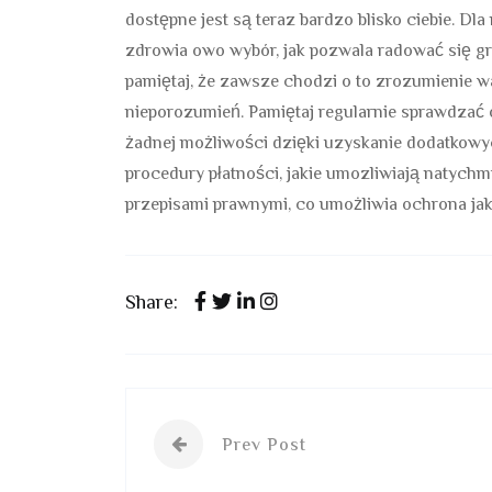
dostępne jest są teraz bardzo blisko ciebie. Dl
zdrowia owo wybór, jak pozwala radować się gr
pamiętaj, że zawsze chodzi o to zrozumienie w
nieporozumień. Pamiętaj regularnie sprawdzać
żadnej możliwości dzięki uzyskanie dodatkowyc
procedury płatności, jakie umozliwiają natych
przepisami prawnymi, co umożliwia ochrona jak i
Share:
Prev Post