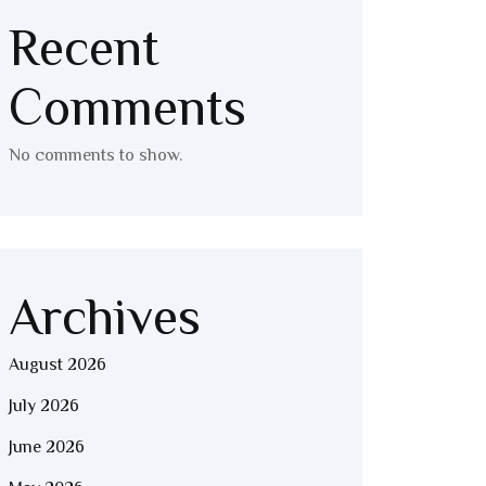
Recent
Comments
No comments to show.
Archives
August 2026
July 2026
June 2026