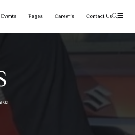
Events
Pages
Career’s
Contact Us
S
olski