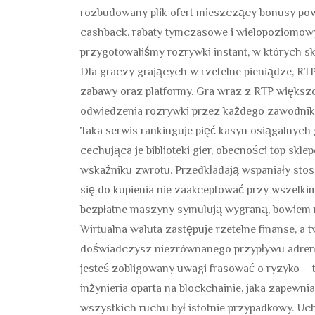
rozbudowany plik ofert mieszczący bonusy powit
cashback, rabaty tymczasowe i wielopoziomowy 
przygotowaliśmy rozrywki instant, w których s
Dla graczy grających w rzetelne pieniądze, RT
zabawy oraz platformy. Gra wraz z RTP więks
odwiedzenia rozrywki przez każdego zawodnikó
Taka serwis rankinguje pięć kasyn osiągalnych
cechująca je biblioteki gier, obecności top skl
wskaźniku zwrotu. Przedkładają wspaniały stos 
się do kupienia nie zaakceptować przy wszelkim
bezpłatne maszyny symulują wygraną, bowiem nie
Wirtualna waluta zastępuje rzetelne finanse, a
doświadczysz niezrównanego przypływu adrenal
jesteś zobligowany uwagi frasować o ryzyko – t
inżynieria oparta na blockchainie, jaka zapewn
wszystkich ruchu był istotnie przypadkowy. U