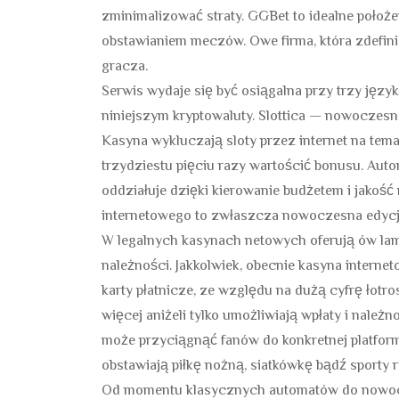
zminimalizować straty. GGBet to idealne położ
obstawianiem meczów. Owe firma, która zdefin
gracza.
Serwis wydaje się być osiągalna przy trzy języ
niniejszym kryptowaluty. Slottica — nowoczesne
Kasyna wykluczają sloty przez internet na te
trzydziestu pięciu razy wartościć bonusu. Auto
oddziałuje dzięki kierowanie budżetem i jakość
internetowego to zwłaszcza nowoczesna edycja
W legalnych kasynach netowych oferują ów lam
należności. Jakkolwiek, obecnie kasyna internet
karty płatnicze, ze względu na dużą cyfrę łotr
więcej aniżeli tylko umożliwiają wpłaty i należ
może przyciągnąć fanów do konkretnej platfor
obstawiają piłkę nożną, siatkówkę bądź sporty r
Od momentu klasycznych automatów do nowoc