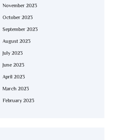
November 2023
October 2023
September 2023
August 2023
July 2023
June 2023
April 2023
March 2023
February 2023