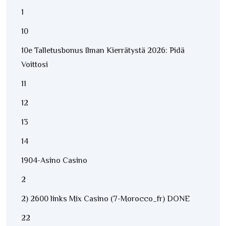
1
10
10e Talletusbonus Ilman Kierrätystä 2026: Pidä
Voittosi
11
12
13
14
1904-Asino Casino
2
2) 2600 links Mix Casino (7-Morocco_fr) DONE
22