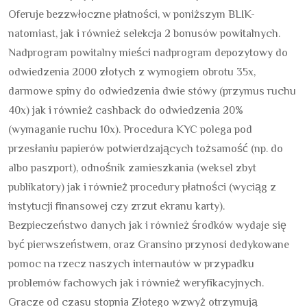
Oferuje bezzwłoczne płatności, w poniższym BLIK-
natomiast, jak i również selekcja 2 bonusów powitalnych.
Nadprogram powitalny mieści nadprogram depozytowy do
odwiedzenia 2000 złotych z wymogiem obrotu 35x,
darmowe spiny do odwiedzenia dwie stówy (przymus ruchu
40x) jak i również cashback do odwiedzenia 20%
(wymaganie ruchu 10x). Procedura KYC polega pod
przesłaniu papierów potwierdzających tożsamość (np. do
albo paszport), odnośnik zamieszkania (weksel zbyt
publikatory) jak i również procedury płatności (wyciąg z
instytucji finansowej czy zrzut ekranu karty).
Bezpieczeństwo danych jak i również środków wydaje się
być pierwszeństwem, oraz Gransino przynosi dedykowane
pomoc na rzecz naszych internautów w przypadku
problemów fachowych jak i również weryfikacyjnych.
Gracze od czasu stopnia Złotego wzwyż otrzymują