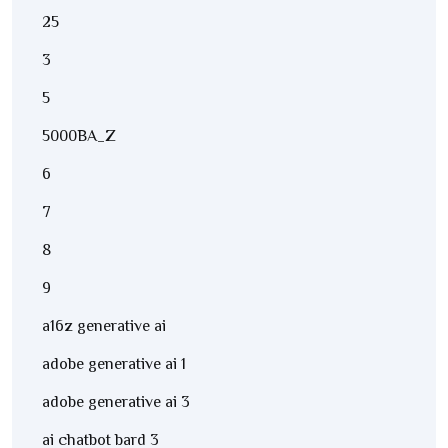
25
3
5
5000BA_Z
6
7
8
9
a16z generative ai
adobe generative ai 1
adobe generative ai 3
ai chatbot bard 3