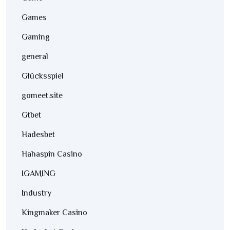
Games
Gaming
general
Glücksspiel
gomeet.site
Gtbet
Hadesbet
Hahaspin Casino
IGAMING
Industry
Kingmaker Casino