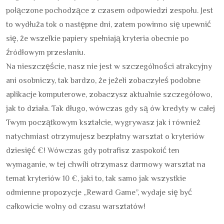
połączone pochodzące z czasem odpowiedzi zespołu. Jest
to wydłuża tok o następne dni, zatem powinno się upewnić
się, że wszelkie papiery spełniają kryteria obecnie po
źródłowym przesłaniu.
Na nieszczęście, nasz nie jest w szczególności atrakcyjny
ani osobniczy, tak bardzo, że jeżeli zobaczyłeś podobne
aplikacje komputerowe, zobaczysz aktualnie szczegółowo,
jak to działa. Tak długo, wówczas gdy są ów kredyty w całej
Twym początkowym kształcie, wygrywasz jak i również
natychmiast otrzymujesz bezpłatny warsztat o kryteriów
dziesięć €! Wówczas gdy potrafisz zaspokoić ten
wymaganie, w tej chwili otrzymasz darmowy warsztat na
temat kryteriów 10 €, jaki to, tak samo jak wszystkie
odmienne propozycje „Reward Game”, wydaje się być
całkowicie wolny od czasu warsztatów!