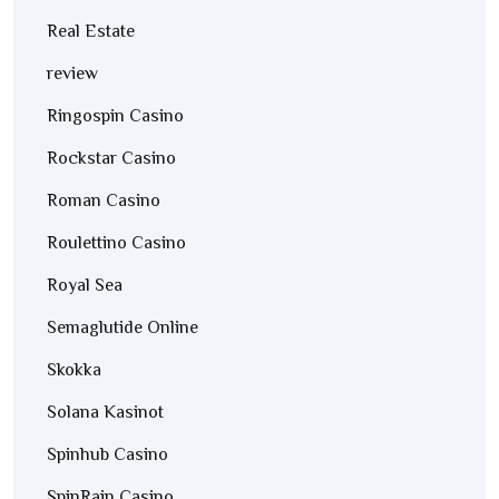
Real Estate
review
Ringospin Casino
Rockstar Casino
Roman Casino
Roulettino Casino
Royal Sea
Semaglutide Online
Skokka
Solana Kasinot
Spinhub Casino
SpinRain Casino