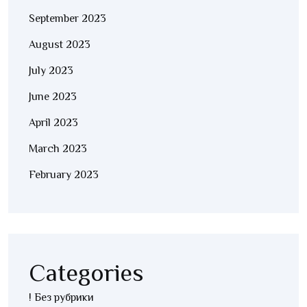
September 2023
August 2023
July 2023
June 2023
April 2023
March 2023
February 2023
Categories
! Без рубрики