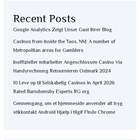
Recent Posts
Google Analytics Zeigt Unser Gast Ihrer Blog
Casinos from inside the Taos, NM: A number of
Metropolitan areas for Gamblers
Inoffizieller mitarbeiter Angeschlossen Casino Via
Handyrechnung Retournieren Ostmark 2024
10 Leve op til Selskabelig Casinos in April 2026
Rated Barndomsby Experts RG org
Gennemgang, om et hjemmeside anvender alt tryg
stikkontakt Android Hjælp i tilgif Finde Chrome