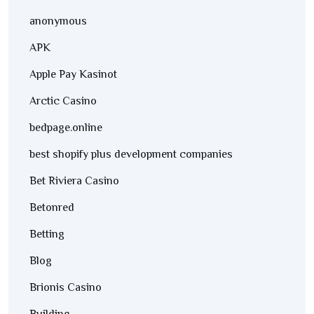
anonymous
APK
Apple Pay Kasinot
Arctic Casino
bedpage.online
best shopify plus development companies
Bet Riviera Casino
Betonred
Betting
Blog
Brionis Casino