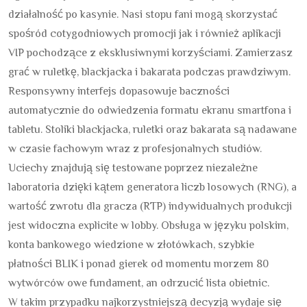
działalność po kasynie. Nasi stopu fani mogą skorzystać
spośród cotygodniowych promocji jak i również aplikacji
VIP pochodzące z eksklusiwnymi korzyściami. Zamierzasz
grać w ruletkę, blackjacka i bakarata podczas prawdziwym.
Responsywny interfejs dopasowuje baczności
automatycznie do odwiedzenia formatu ekranu smartfona i
tabletu. Stoliki blackjacka, ruletki oraz bakarata są nadawane
w czasie fachowym wraz z profesjonalnych studiów.
Uciechy znajdują się testowane poprzez niezależne
laboratoria dzięki kątem generatora liczb losowych (RNG), a
wartość zwrotu dla gracza (RTP) indywidualnych produkcji
jest widoczna explicite w lobby. Obsługa w języku polskim,
konta bankowego wiedzione w złotówkach, szybkie
płatności BLIK i ponad gierek od momentu morzem 80
wytwórców owe fundament, an odrzucić lista obietnic.
W takim przypadku najkorzystniejszą decyzją wydaje się