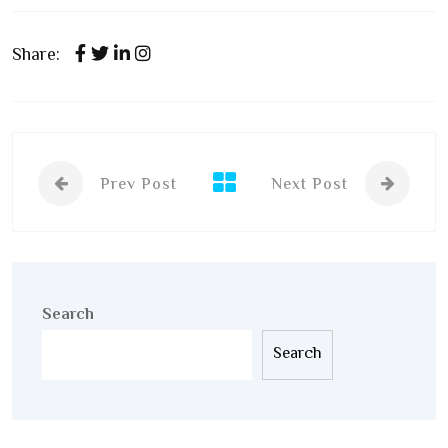
Share:
Prev Post
Next Post
Search
Search