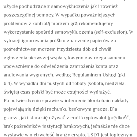
użycie pochodzące z samowykluczenia jak i również
poszczególnej pomocy. W wypadku poważniejszych
problemów z kontrolą morzem grą rekomendujemy
wykorzystanie spośród samowykluczenia (self-exclusion). W
sytuacji ignorowania próśb o znaczenie papierów za
pośrednictwem morzem trzydziestu dób od chwili
zgłoszenia pierwszej wypłaty, kasyno zastrzega samemu
upoważnienie do odwiedzenia zamrożenia konta oraz
anulowania wygranych, według Regulaminem Usługi (pkt
6.4). W wypadku dni pustych od roboty (sobota, niedziela,
święta) czas polski być może czujności wydłużyć.
Po potwierdzeniu sprawie w internecie blockchain nakłady
pojawiają się dzięki rachunku bankowym gracza. Dla
gracza, jaki stara się używać z cnót kryptowalut (prędkość,
brak pośredników instytucji bankowych), jednakże nie chce
wystawie w nietrwałość branży crypto, USDT jest logicznym