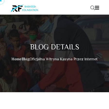
Skip to content
BLOG DETAILS
Home
Blog
Oficjalna Witryna Kasyna Przez internet