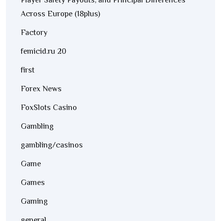
Player Safety Payouts, and Principal Differences
Across Europe (18plus)
Factory
femicid.ru 20
first
Forex News
FoxSlots Casino
Gambling
gambling/casinos
Game
Games
Gaming
general