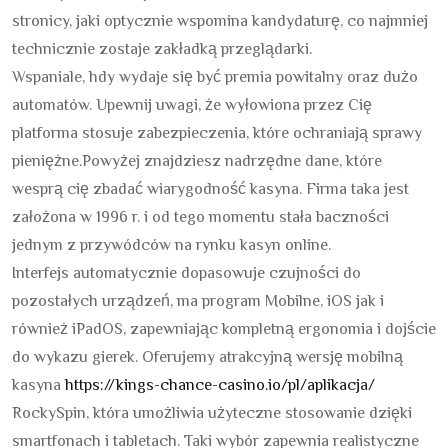
stronicy, jaki optycznie wspomina kandydaturę, co najmniej
technicznie zostaje zakładką przeglądarki.
Wspaniale, hdy wydaje się być premia powitalny oraz dużo
automatów. Upewnij uwagi, że wyłowiona przez Cię
platforma stosuje zabezpieczenia, które ochraniają sprawy
pieniężne.Powyżej znajdziesz nadrzędne dane, które
wesprą cię zbadać wiarygodność kasyna. Firma taka jest
założona w 1996 r. i od tego momentu stała baczności
jednym z przywódców na rynku kasyn online.
Interfejs automatycznie dopasowuje czujności do
pozostałych urządzeń, ma program Mobilne, iOS jak i
również iPadOS, zapewniając kompletną ergonomia i dojście
do wykazu gierek. Oferujemy atrakcyjną wersję mobilną
kasyna
https://kings-chance-casino.io/pl/aplikacja/
RockySpin, która umożliwia użyteczne stosowanie dzięki
smartfonach i tabletach. Taki wybór zapewnia realistyczne