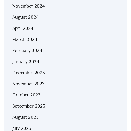
November 2024
August 2024
April 2024
March 2024
February 2024
January 2024
December 2023
November 2023
October 2023
September 2023
August 2023
July 2023