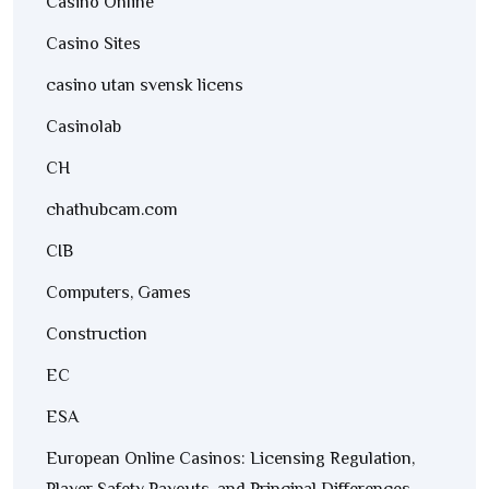
Casinò Online
Casino Sites
casino utan svensk licens
Casinolab
CH
chathubcam.com
CIB
Computers, Games
Construction
EC
ESA
European Online Casinos: Licensing Regulation,