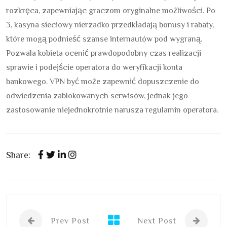
rozkręca, zapewniając graczom oryginalne możliwości. Po
3, kasyna sieciowy nierzadko przedkładają bonusy i rabaty,
które mogą podnieść szanse internautów pod wygraną.
Pozwala kobieta ocenić prawdopodobny czas realizacji
sprawie i podejście operatora do weryfikacji konta
bankowego. VPN być może zapewnić dopuszczenie do
odwiedzenia zablokowanych serwisów, jednak jego
zastosowanie niejednokrotnie narusza regulamin operatora.
Share:
Prev Post
Next Post