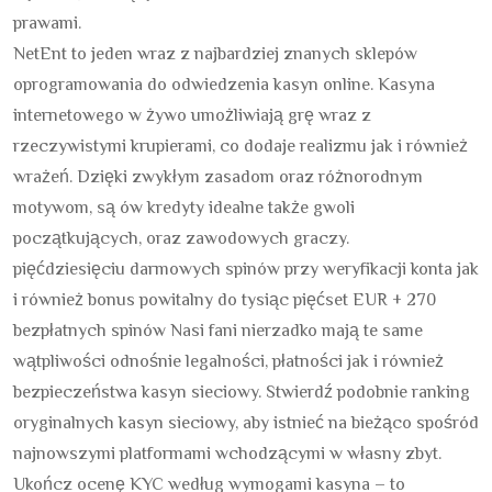
prawami.
NetEnt to jeden wraz z najbardziej znanych sklepów
oprogramowania do odwiedzenia kasyn online. Kasyna
internetowego w żywo umożliwiają grę wraz z
rzeczywistymi krupierami, co dodaje realizmu jak i również
wrażeń. Dzięki zwykłym zasadom oraz różnorodnym
motywom, są ów kredyty idealne także gwoli
początkujących, oraz zawodowych graczy.
pięćdziesięciu darmowych spinów przy weryfikacji konta jak
i również bonus powitalny do tysiąc pięćset EUR + 270
bezpłatnych spinów Nasi fani nierzadko mają te same
wątpliwości odnośnie legalności, płatności jak i również
bezpieczeństwa kasyn sieciowy. Stwierdź podobnie ranking
oryginalnych kasyn sieciowy, aby istnieć na bieżąco spośród
najnowszymi platformami wchodzącymi w własny zbyt.
Ukończ ocenę KYC według wymogami kasyna – to