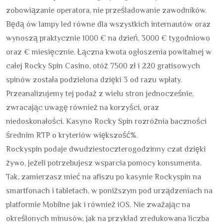
zobowiązanie operatora, nie prześladowanie zawodników.
Będą ów lampy led równe dla wszystkich internautów oraz
wynoszą praktycznie 1000 € na dzień, 3000 € tygodniowo
oraz € miesięcznie. Łączna kwota ogłoszenia powitalnej w
całej Rocky Spin Casino, otóż 7500 zł i 220 gratisowych
spinów została podzielona dzięki 3 od razu wpłaty.
Przeanalizujemy tej podaż z wielu stron jednocześnie,
zwracając uwagę również na korzyści, oraz
niedoskonałości. Kasyno Rocky Spin rozróżnia baczności
średnim RTP o kryteriów większość%.
Rockyspin podaje dwudziestoczterogodzinny czat dzięki
żywo, jeżeli potrzebujesz wsparcia pomocy konsumenta.
Tak, zamierzasz mieć na afiszu po kasynie Rockyspin na
smartfonach i tabletach, w poniższym pod urządzeniach na
platformie Mobilne jak i również iOS. Nie zważając na
określonych minusów, jak na przykład zredukowana liczba