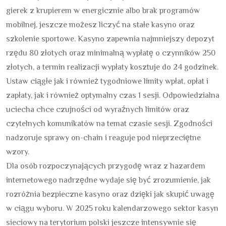
gierek z krupierem w energicznie albo brak programów
mobilnej, jeszcze możesz liczyć na stałe kasyno oraz
szkolenie sportowe. Kasyno zapewnia najmniejszy depozyt
rzędu 80 złotych oraz minimalną wypłatę o czynników 250
złotych, a termin realizacji wypłaty kosztuje do 24 godzinek.
Ustaw ciągłe jak i również tygodniowe limity wpłat, opłat i
zapłaty, jak i również optymalny czas 1 sesji. Odpowiedzialna
uciecha chce czujności od wyraźnych limitów oraz
czytelnych komunikatów na temat czasie sesji. Zgodności
nadzoruje sprawy on-chain i reaguje pod nieprzeciętne
wzory.
Dla osób rozpoczynających przygodę wraz z hazardem
internetowego nadrzędne wydaje się być zrozumienie, jak
rozróżnia bezpieczne kasyno oraz dzięki jak skupić uwagę
w ciągu wyboru. W 2025 roku kalendarzowego sektor kasyn
sieciowy na terytorium polski jeszcze intensywnie się