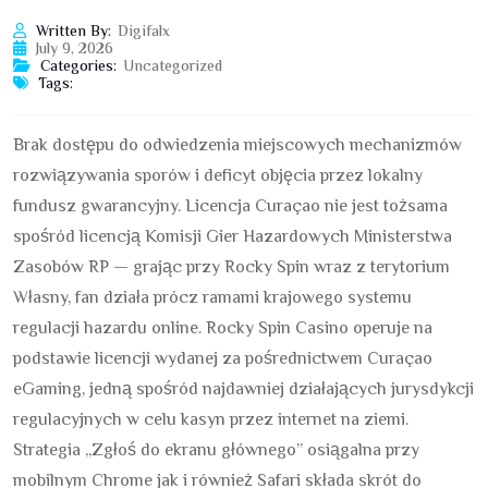
Written By:
Digifalx
July 9, 2026
Categories:
Uncategorized
Tags:
Brak dostępu do odwiedzenia miejscowych mechanizmów
rozwiązywania sporów i deficyt objęcia przez lokalny
fundusz gwarancyjny. Licencja Curaçao nie jest tożsama
spośród licencją Komisji Gier Hazardowych Ministerstwa
Zasobów RP — grając przy Rocky Spin wraz z terytorium
Własny, fan działa prócz ramami krajowego systemu
regulacji hazardu online. Rocky Spin Casino operuje na
podstawie licencji wydanej za pośrednictwem Curaçao
eGaming, jedną spośród najdawniej działających jurysdykcji
regulacyjnych w celu kasyn przez internet na ziemi.
Strategia „Zgłoś do ekranu głównego” osiągalna przy
mobilnym Chrome jak i również Safari składa skrót do