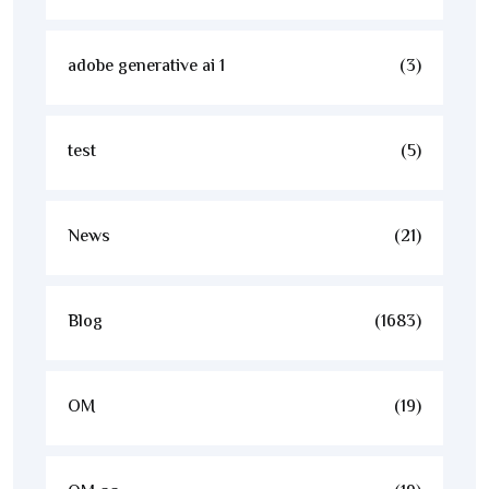
adobe generative ai 1
(3)
test
(5)
News
(21)
Blog
(1683)
OM
(19)