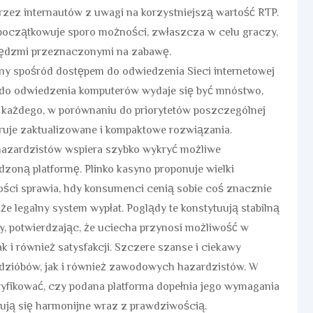
ez internautów z uwagi na korzystniejszą wartość RTP.
apoczątkowuje sporo możności, zwłaszcza w celu graczy,
niędzmi przeznaczonymi na zabawę.
ny spośród dostępem do odwiedzenia Sieci internetowej
y do odwiedzenia komputerów wydaje się być mnóstwo,
 każdego, w porównaniu do priorytetów poszczególnej
ruje zaktualizowane i kompaktowe rozwiązania.
 hazardzistów wspiera szybko wykryć możliwe
zoną platformę. Plinko kasyno proponuje wielki
iwości sprawia, hdy konsumenci cenią sobie coś znacznie
kże legalny system wypłat. Poglądy te konstytuują stabilną
y, potwierdzając, że uciecha przynosi możliwość w
i również satysfakcji. Szczere szanse i ciekawy
dzióbów, jak i również zawodowych hazardzistów. W
fikować, czy podana platforma dopełnia jego wymagania
dują się harmonijne wraz z prawdziwością.