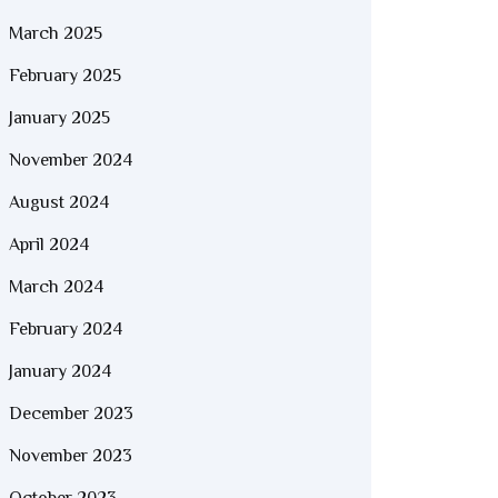
March 2025
February 2025
January 2025
November 2024
August 2024
April 2024
March 2024
February 2024
January 2024
December 2023
November 2023