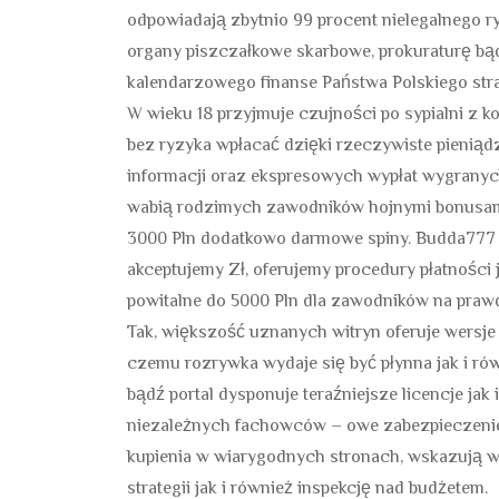
odpowiadają zbytnio 99 procent nielegalnego r
organy piszczałkowe skarbowe, prokuraturę bądź
kalendarzowego finanse Państwa Polskiego stra
W wieku 18 przyjmuje czujności po sypialni z k
bez ryzyka wpłacać dzięki rzeczywiste pieniądz
informacji oraz ekspresowych wypłat wygranyc
wabią rodzimych zawodników hojnymi bonusami
3000 Pln dodatkowo darmowe spiny. Budda777 jes
akceptujemy Zł, oferujemy procedury płatności j
powitalne do 5000 Pln dla zawodników na prawd
Tak, większość uznanych witryn oferuje wersje
czemu rozrywka wydaje się być płynna jak i ró
bądź portal dysponuje teraźniejsze licencje jak 
niezależnych fachowców – owe zabezpieczenie,
kupienia w wiarygodnych stronach, wskazują w 
strategii jak i również inspekcję nad budżetem.