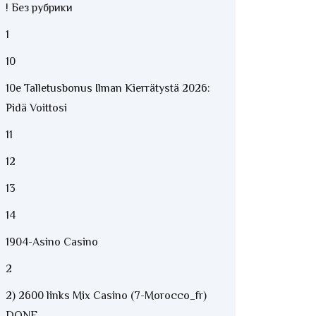
! Без рубрики
1
10
10e Talletusbonus Ilman Kierrätystä 2026:
Pidä Voittosi
11
12
13
14
1904-Asino Casino
2
2) 2600 links Mix Casino (7-Morocco_fr)