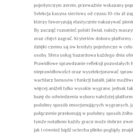
pojedynczym zerem, przeważnie wskazany poprz
Selekcja kasyna sieciowy od czasu 10-ciu zl z
którzy faworyzują elastycznie nakazywać pie
By zacząć rozumieć polski świat, należy maszy
oraz chęci zagrać. Kryteriów doboru platform
dzięki czemu są ów kredyty pojedyncze w celu
osoby. Sfera usług hazardowa każdego dnia ofe
Prawidłowe sprawdzanie refleksji pozostałych
nieprawidłowości oraz wyselekcjonować sprawd
wachlarz bonusów i funkcji batalii, jakie możl
więcej aniżeli tylko wysokie wygrane, jednak ta
bazę do odwiedzenia wyboru należytej platform
podobny sposób emocjonujących wygranych, jak 
połączenie przekonują w podobny sposób żółto
tymże notatkom każdy gracz może dobrze zwery
jak i również bądź uciecha plinko poglądy znaj