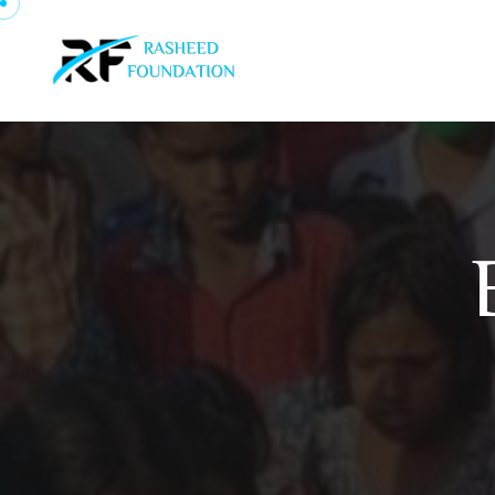
Skip to content