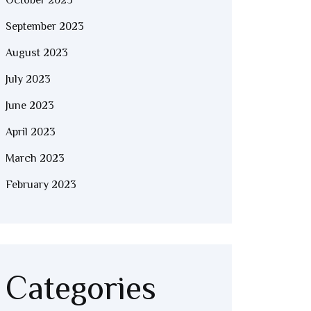
October 2023
September 2023
August 2023
July 2023
June 2023
April 2023
March 2023
February 2023
Categories