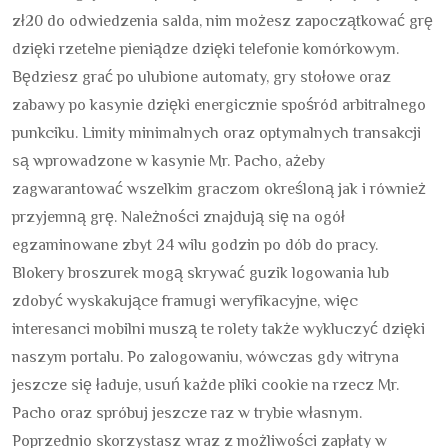
zł20 do odwiedzenia salda, nim możesz zapoczątkować grę
dzięki rzetelne pieniądze dzięki telefonie komórkowym.
Będziesz grać po ulubione automaty, gry stołowe oraz
zabawy po kasynie dzięki energicznie spośród arbitralnego
punkciku. Limity minimalnych oraz optymalnych transakcji
są wprowadzone w kasynie Mr. Pacho, ażeby
zagwarantować wszelkim graczom określoną jak i również
przyjemną grę. Należności znajdują się na ogół
egzaminowane zbyt 24 wilu godzin po dób do pracy.
Blokery broszurek mogą skrywać guzik logowania lub
zdobyć wyskakujące framugi weryfikacyjne, więc
interesanci mobilni muszą te rolety także wykluczyć dzięki
naszym portalu. Po zalogowaniu, wówczas gdy witryna
jeszcze się ładuje, usuń każde pliki cookie na rzecz Mr.
Pacho oraz spróbuj jeszcze raz w trybie własnym.
Poprzednio skorzystasz wraz z możliwości zapłaty w