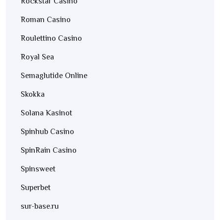
Rockstar Casino
Roman Casino
Roulettino Casino
Royal Sea
Semaglutide Online
Skokka
Solana Kasinot
Spinhub Casino
SpinRain Casino
Spinsweet
Superbet
sur-base.ru