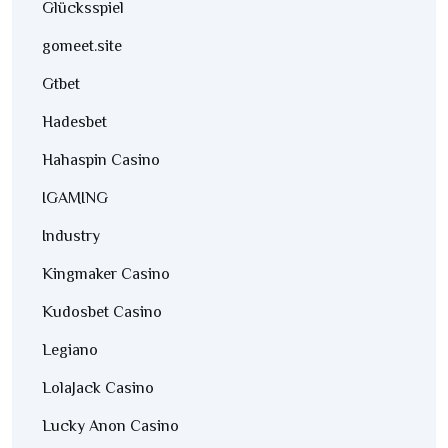
Glücksspiel
gomeet.site
Gtbet
Hadesbet
Hahaspin Casino
IGAMING
Industry
Kingmaker Casino
Kudosbet Casino
Legiano
LolaJack Casino
Lucky Anon Casino