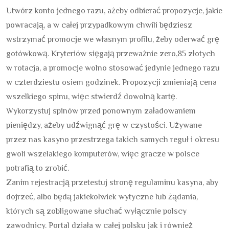
Utwórz konto jednego razu, ażeby odbierać propozycje, jakie
powracają, a w całej przypadkowym chwili będziesz
wstrzymać promocje we własnym profilu, żeby oderwać grę
gotówkową. Kryteriów sięgają przeważnie zero,85 złotych
w rotacja, a promocje wolno stosować jedynie jednego razu
w czterdziestu osiem godzinek. Propozycji zmieniają cena
wszelkiego spinu, więc stwierdź dowolną kartę.
Wykorzystuj spinów przed ponownym załadowaniem
pieniędzy, ażeby udźwignąć grę w czystości. Używane
przez nas kasyno przestrzega takich samych reguł i okresu
gwoli wszelakiego komputerów, więc gracze w polsce
potrafią to zrobić.
Zanim rejestracją przetestuj stronę regulaminu kasyna, aby
dojrzeć, albo będą jakiekolwiek wytyczne lub żądania,
których są zobligowane słuchać wyłącznie polscy
zawodnicy. Portal działa w całej polsku jak i również