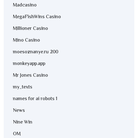
Madcasino
MegaFishWins Casino
Millioner Casino
Mino Casino
moesoznanye.ru 200
monkeyapp.app
Mr Jones Casino
my_texts
names for ai robots 1
News
Nine Win
OM