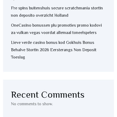
Fre spins buitenshuis secure scratchmania stortin
non deposito overzicht Holland
OneCasino bonussen plu promoties promo kodovi
za vulkan vegas voordat allemaal toneelspelers
Lieve verde casino bonus kod Gokhuis Bonus
Behalve Stortin 2026 Eersterangs Non Deposit
Toeslag
Recent Comments
No comments to show.