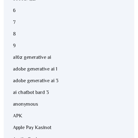
6
7
8
9
a16z generative ai
adobe generative ai 1
adobe generative ai 3
ai chatbot bard 3
anonymous
APK
Apple Pay Kasinot