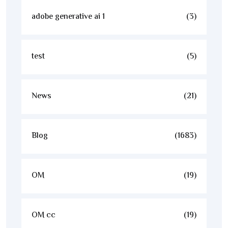
adobe generative ai 1
(3)
test
(5)
News
(21)
Blog
(1683)
OM
(19)
OM cc
(19)