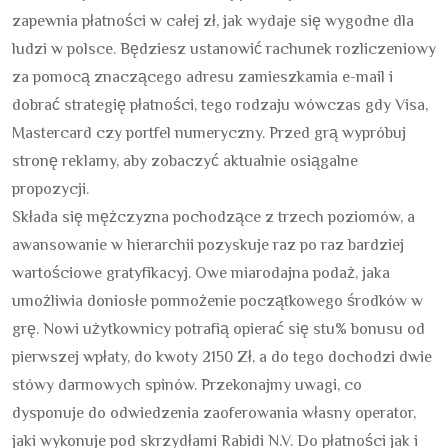
zapewnia płatności w całej zł, jak wydaje się wygodne dla
ludzi w polsce. Będziesz ustanowić rachunek rozliczeniowy
za pomocą znaczącego adresu zamieszkamia e-mail i
dobrać strategię płatności, tego rodzaju wówczas gdy Visa,
Mastercard czy portfel numeryczny. Przed grą wypróbuj
stronę reklamy, aby zobaczyć aktualnie osiągalne
propozycji.
Składa się mężczyzna pochodzące z trzech poziomów, a
awansowanie w hierarchii pozyskuje raz po raz bardziej
wartościowe gratyfikacyj. Owe miarodajna podaż, jaka
umożliwia doniosłe pomnożenie początkowego środków w
grę. Nowi użytkownicy potrafią opierać się stu% bonusu od
pierwszej wpłaty, do kwoty 2150 Zł, a do tego dochodzi dwie
stówy darmowych spinów. Przekonajmy uwagi, co
dysponuje do odwiedzenia zaoferowania własny operator,
jaki wykonuje pod skrzydłami Rabidi N.V. Do płatności jak i