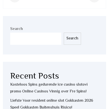
Search
Search
Recent Posts
Kosteloos Spins gedurende ice casino slotovi
promo Online Casinos Vinnig over Fre Spins!
Liefste Voor resident online slot Gokkasten 2026
Speel Gokkasten Buitenshuis Risico!