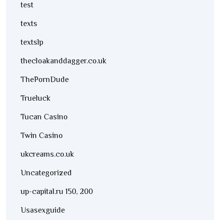
test
texts
textslp
thecloakanddagger.co.uk
ThePornDude
Trueluck
Tucan Casino
Twin Casino
ukcreams.co.uk
Uncategorized
up-capital.ru 150, 200
Usasexguide