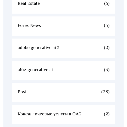
Real Estate
(5)
Forex News
(3)
adobe generative ai 3
(2)
a16z generative ai
(3)
Post
(28)
Консалтинговые услуги в ОАЭ
(2)