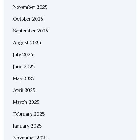
November 2025
October 2025
September 2025
August 2025
July 2025
June 2025
May 2025
April 2025
March 2025
February 2025
January 2025
November 2024