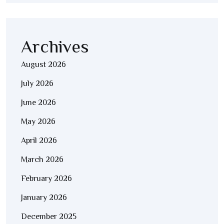
Archives
August 2026
July 2026
June 2026
May 2026
April 2026
March 2026
February 2026
January 2026
December 2025