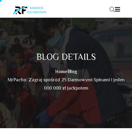
Skip to content
BLOG DETAILS
Home
Blog
MrPacho: Zagraj spośród 25 Darmowymi Spinami i jeden
000 000 zł Jackpotem