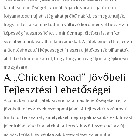
tanulási lehetőséget is kínál. A játék során a játékosok
folyamatosan új stratégiákat próbálnak ki, és megtanulják,
hogyan kell alkalmazkodni a változó körülményekhez. Ez a
képesség hasznos lehet a mindennapi életben is, amikor
szembesülünk váratlan kihívásokkal. A játék emellett fejleszti
a döntéshozatali képességet, hiszen a játékosnak pillanatok
alatt kell döntenie arról, hogy hogyan reagáljon a gépkocsik
mozgására.
A „chicken Road” Jövőbeli
Fejlesztési Lehetőségei
A „chicken road” játék sikere hatalmas lehetőségeket rejt a
jövőbeli fejlesztések szempontjából. A fejlesztők számos új
funkciót terveznek, amelyekkel még izgalmasabbá és kihívást
jelentőbbé tehetik a játékot. A tervek között szerepel az új
pályák, tyúkok és gépkocsik bevezetése, valamint a