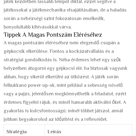
játék kezdetben lassabb tempót diktál, ezzel segítve a
játékosokat a játékmechanika elsajátításában, de a haladás
során a nehézségi szint fokozatosan emelkedik,
bonyolultabb kihívásokkal várva.
Tippek A Magas Pontszám Eléréséhez
A magas pontszám eléréséhez nem elegendő csupán a
gépkocsik elkerülése. Fontos a kockázatvállalás és a
stratégiai gondolkodás is. Néha érdemes lehet egy szűk
helyzetben átugorni egy gépkocsi elé, ha biztosak vagyunk
abban, hogy sikerül elkerülni az ütközést. A játék során
felbukkanó power-up-ok, mint például a sebesség növelő
vagy a pajzs, jelentősen megkönnyíthetik a feladatot, ezért
érdemes figyelni rájuk, és minél hamarabb aktiválni őket. A
gyakorlás is kulcsfontosságú; minél többet játszol, annál
jobban begyakorolod az időzítést és a reflexeidet.
Stratégia
Leírás