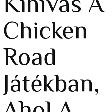
Kihívás A
Chicken
Road
Játékban,