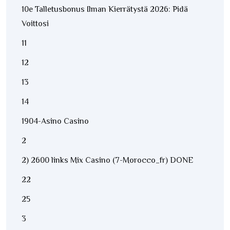
10e Talletusbonus Ilman Kierrätystä 2026: Pidä
Voittosi
11
12
13
14
1904-Asino Casino
2
2) 2600 links Mix Casino (7-Morocco_fr) DONE
22
25
3