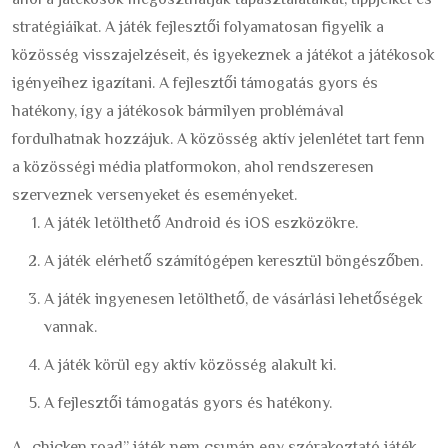
ahol a játékosok megoszthatják tapasztalataikat, tippjeiket és
stratégiáikat. A játék fejlesztői folyamatosan figyelik a
közösség visszajelzéseit, és igyekeznek a játékot a játékosok
igényeihez igazítani. A fejlesztői támogatás gyors és
hatékony, így a játékosok bármilyen problémával
fordulhatnak hozzájuk. A közösség aktív jelenlétet tart fenn
a közösségi média platformokon, ahol rendszeresen
szerveznek versenyeket és eseményeket.
A játék letölthető Android és iOS eszközökre.
A játék elérhető számítógépen keresztül böngészőben.
A játék ingyenesen letölthető, de vásárlási lehetőségek
vannak.
A játék körül egy aktív közösség alakult ki.
A fejlesztői támogatás gyors és hatékony.