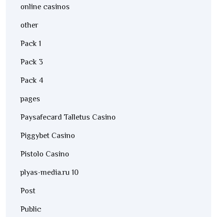
online casinos
other
Pack 1
Pack 3
Pack 4
pages
Paysafecard Talletus Casino
Piggybet Casino
Pistolo Casino
plyas-media.ru 10
Post
Public