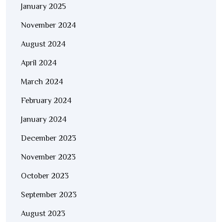
January 2025
November 2024
August 2024
April 2024
March 2024
February 2024
January 2024
December 2023
November 2023
October 2023
September 2023
August 2023