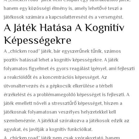
A „chicken road” játék nem csupán egy szórakoztató játék,
hanem egy közösségi élmény is, amely lehetővé teszi a
játékosok számára a kapcsolatteresést és a versengést.
A Játék Hatása A Kognitív
Képességekre
A „chicken road” játék, bár egyszerűnek tűnik, számos
pozitív hatással lehet a kognitív képességekre. A játék
folyamatos figyelmet és gyors reagálást igényel, ami fejleszti
a reakcióidőt és a koncentrációs képességet. Az
útvonaltervezés és a gépkocsik elkerülése a térbeli
érzékelést és a problémamegoldó képességet is fejleszti. A
játék emellett növeli a stressztűrő képességet, hiszen a
játékosnak folyamatosan veszélyes helyzetekkel kell
szembenéznie. A játékkal szórakozva a játékosok edzik az
agyukat, és javítják a kognitív funkcióikat.
A „chicken road” játék nem csak szórakoztató, hanem