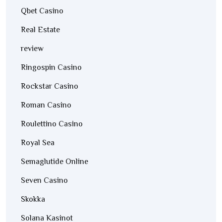
Qbet Casino
Real Estate
review
Ringospin Casino
Rockstar Casino
Roman Casino
Roulettino Casino
Royal Sea
Semaglutide Online
Seven Casino
Skokka
Solana Kasinot