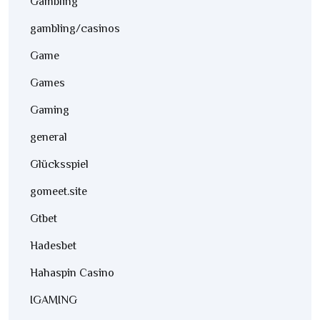
Gambling
gambling/casinos
Game
Games
Gaming
general
Glücksspiel
gomeet.site
Gtbet
Hadesbet
Hahaspin Casino
IGAMING