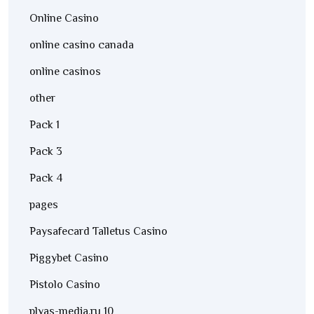
Online Casino
online casino canada
online casinos
other
Pack 1
Pack 3
Pack 4
pages
Paysafecard Talletus Casino
Piggybet Casino
Pistolo Casino
plyas-media.ru 10