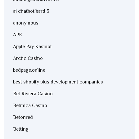
ai chatbot bard 3
anonymous
APK
Apple Pay Kasinot
Arctic Casino
bedpage.online
best shopify plus development companies
Bet Riviera Casino
Betmica Casino
Betonred
Betting