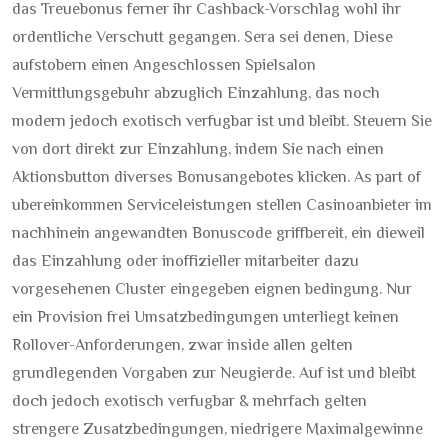
das Treuebonus ferner ihr Cashback-Vorschlag wohl ihr
ordentliche Verschutt gegangen. Sera sei denen, Diese
aufstobern einen Angeschlossen Spielsalon
Vermittlungsgebuhr abzuglich Einzahlung, das noch
modern jedoch exotisch verfugbar ist und bleibt. Steuern Sie
von dort direkt zur Einzahlung, indem Sie nach einen
Aktionsbutton diverses Bonusangebotes klicken. As part of
ubereinkommen Serviceleistungen stellen Casinoanbieter im
nachhinein angewandten Bonuscode griffbereit, ein dieweil
das Einzahlung oder inoffizieller mitarbeiter dazu
vorgesehenen Cluster eingegeben eignen bedingung. Nur
ein Provision frei Umsatzbedingungen unterliegt keinen
Rollover-Anforderungen, zwar inside allen gelten
grundlegenden Vorgaben zur Neugierde. Auf ist und bleibt
doch jedoch exotisch verfugbar & mehrfach gelten
strengere Zusatzbedingungen, niedrigere Maximalgewinne