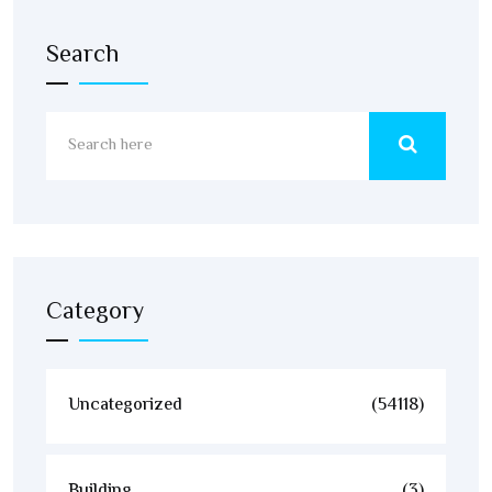
Search
Category
Uncategorized
(54118)
Building
(3)