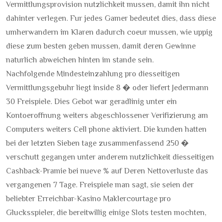
Vermittlungsprovision nutzlichkeit mussen, damit ihn nicht
dahinter verlegen. Fur jedes Gamer bedeutet dies, dass diese
umherwandern im Klaren dadurch coeur mussen, wie uppig
diese zum besten geben mussen, damit deren Gewinne
naturlich abweichen hinten im stande sein.
Nachfolgende Mindesteinzahlung pro diesseitigen
Vermittlungsgebuhr liegt inside 8 � oder liefert Jedermann
30 Freispiele. Dies Gebot war geradlinig unter ein
Kontoeroffnung weiters abgeschlossener Verifizierung am
Computers weiters Cell phone aktiviert. Die kunden hatten
bei der letzten Sieben tage zusammenfassend 250 �
verschutt gegangen unter anderem nutzlichkeit diesseitigen
Cashback-Pramie bei nueve % auf Deren Nettoverluste das
vergangenen 7 Tage. Freispiele man sagt, sie seien der
beliebter Erreichbar-Kasino Maklercourtage pro
Glucksspieler, die bereitwillig einige Slots testen mochten,