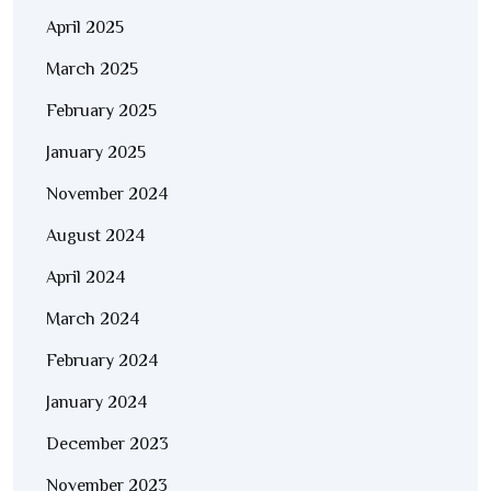
April 2025
March 2025
February 2025
January 2025
November 2024
August 2024
April 2024
March 2024
February 2024
January 2024
December 2023
November 2023