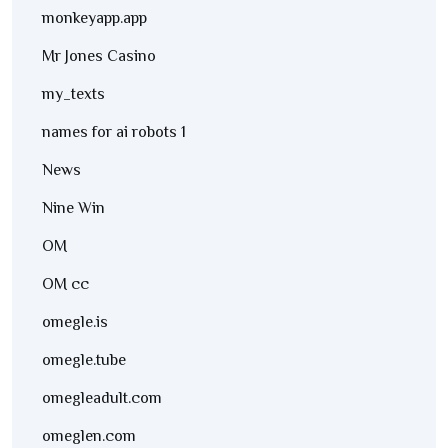
monkeyapp.app
Mr Jones Casino
my_texts
names for ai robots 1
News
Nine Win
OM
OM cc
omegle.is
omegle.tube
omegleadult.com
omeglen.com