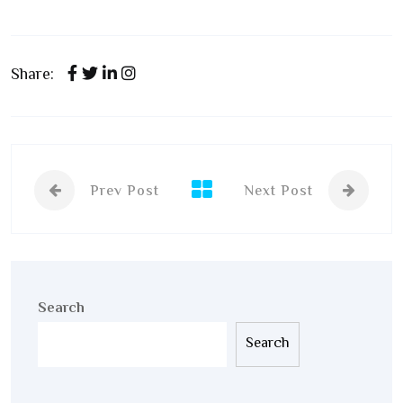
Share:
Prev Post
Next Post
Search
Search