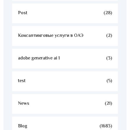
Post
(28)
Консалтинговые услуги в ОАЭ
(2)
adobe generative ai 1
(3)
test
(5)
News
(21)
Blog
(1683)