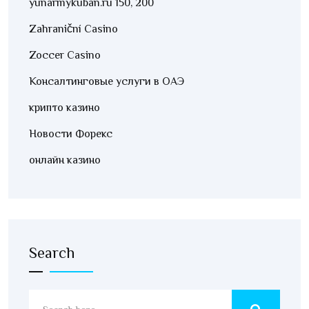
yunarmykuban.ru 150, 200
Zahraniční Casino
Zoccer Casino
Консалтинговые услуги в ОАЭ
крипто казино
Новости Форекс
онлайн казино
Search