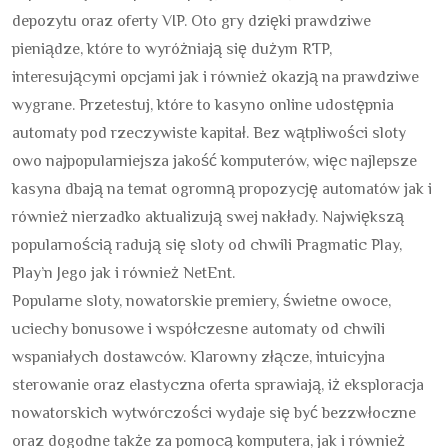
depozytu oraz oferty VIP. Oto gry dzięki prawdziwe
pieniądze, które to wyróżniają się dużym RTP,
interesującymi opcjami jak i również okazją na prawdziwe
wygrane. Przetestuj, które to kasyno online udostępnia
automaty pod rzeczywiste kapitał. Bez wątpliwości sloty
owo najpopularniejsza jakość komputerów, więc najlepsze
kasyna dbają na temat ogromną propozycję automatów jak i
również nierzadko aktualizują swej nakłady. Największą
popularnością radują się sloty od chwili Pragmatic Play,
Play’n Jego jak i również NetEnt.
Popularne sloty, nowatorskie premiery, świetne owoce,
uciechy bonusowe i współczesne automaty od chwili
wspaniałych dostawców. Klarowny złącze, intuicyjna
sterowanie oraz elastyczna oferta sprawiają, iż eksploracja
nowatorskich wytwórczości wydaje się być bezzwłoczne
oraz dogodne także za pomocą komputera, jak i również