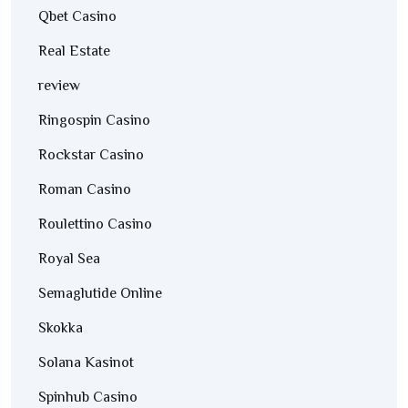
Qbet Casino
Real Estate
review
Ringospin Casino
Rockstar Casino
Roman Casino
Roulettino Casino
Royal Sea
Semaglutide Online
Skokka
Solana Kasinot
Spinhub Casino