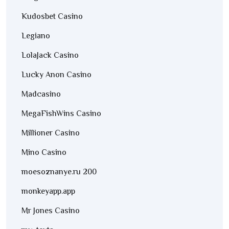
Kudosbet Casino
Legiano
LolaJack Casino
Lucky Anon Casino
Madcasino
MegaFishWins Casino
Millioner Casino
Mino Casino
moesoznanye.ru 200
monkeyapp.app
Mr Jones Casino