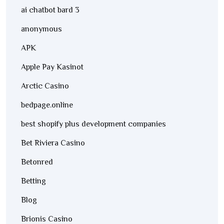
ai chatbot bard 3
anonymous
APK
Apple Pay Kasinot
Arctic Casino
bedpage.online
best shopify plus development companies
Bet Riviera Casino
Betonred
Betting
Blog
Brionis Casino