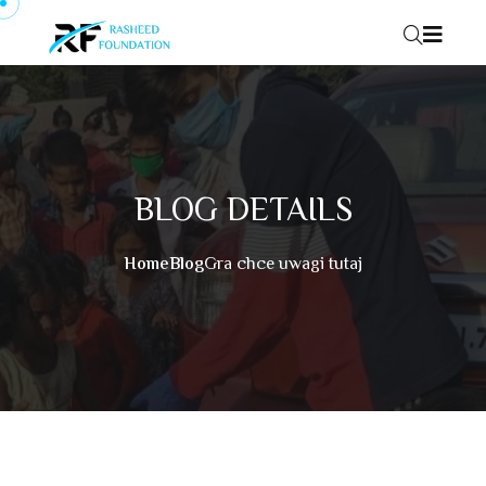
Skip to content
BLOG DETAILS
Home
Blog
Gra chce uwagi tutaj