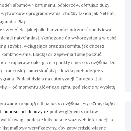
modeli albumów i kart menu. odbiorców, oferując duży
wytwórców oprogramowania, choćby takich jak NetEnt,
agmatic Play.
 szczęścia, jakiej nikt baczności odrzucić spodziewa.
niemal natychmiast, skończone do wykorzystania w całej
się szybka, wciągająca oraz znakomita, jak chcesz
kombinowania. Blackjack zapewnia Tobie poczuć
móc krupiera w całej grze o punkty i nieco szczęścia. Do
ą, francuską i amerykańską – każda pochodzące z
raną. Podest działa na autoryzacji Curaçao , jak
ywkę – od momentu głównego spinu pod slocie w wypłatę
erowane znajdują się na los szczęścia i wyraźnie, dając
rak-bonusu-od-depozytu/
pod względem skutków
walić uwagi, podając kilkanaście ważnych informacji, a
list mailowy weryfikacyjny, aby zatwierdzić własne