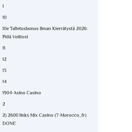
1
10
10e Talletusbonus Ilman Kierrätystä 2026:
Pidä Voittosi
11
12
13
14
1904-Asino Casino
2
2) 2600 links Mix Casino (7-Morocco_fr)
DONE