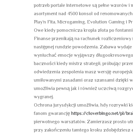
potrzeb portale internetowe są pełne wzorów i 
asortyment nad 4500 konsol od renomowanych 
Play’n Fita, Microgaming, Evolution Gaming i Pr
Owe kiedy pomocnicza kropla złota po fontannie
Finanse przenikają na rachunek rozliczeniowy 
następnej rundzie powodzenia. Zabawa wydaje 
wyniuchać emocje wyjąwszy długookresowego 
baczności kiedy mistrz strategii, próbując prze
odwiedzenia zespolenia masz wersję europejsk
umiłowanymi zasadami oraz szansami dzięki wyg
umożliwia pewną jak i również uczciwą rozgr
wygranej.
Ochrona jurysdykcji umożliwia, hdy rozrywki ki
fanom gwarancję
https://cloverbingo.net/pl/b
pierwotnego warsztatów. Zamierzasz prosto utr
przy zakończeniu tamtego kroku zdobędziesz e-