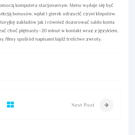
pomocą komputera stacjonarnym. Menu wydaje się być
cją bonusów, wpłat i gierek odrzucić czyni kłopotów.
storyjkę zakładów jak i również dozorować saldo konta
ać choć piętnasty–20 minut w kontakt wraz z językiem,
y, filmy spośród napisami bądź treściwe zwroty.
Next Post