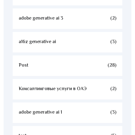
adobe generative ai 3
(2)
a16z generative ai
(3)
Post
(28)
Консалтинговые услуги в ОАЭ
(2)
adobe generative ai 1
(3)