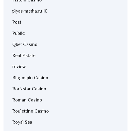
Pistolo Casino
plyas-media.ru 10
Post
Public
Qbet Casino
Real Estate
review
Ringospin Casino
Rockstar Casino
Roman Casino
Roulettino Casino
Royal Sea