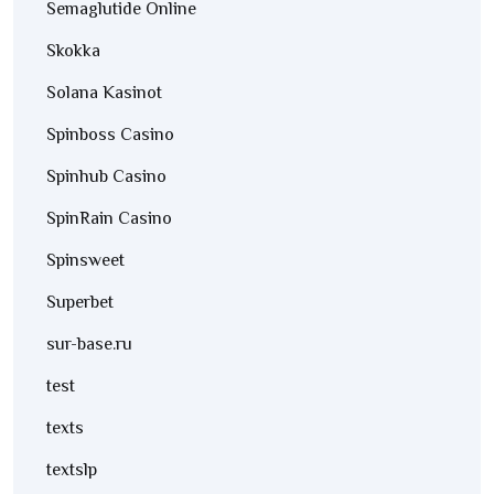
Semaglutide Online
Skokka
Solana Kasinot
Spinboss Casino
Spinhub Casino
SpinRain Casino
Spinsweet
Superbet
sur-base.ru
test
texts
textslp