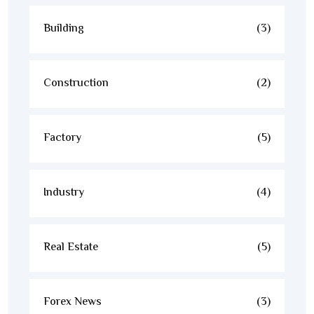
Building
(3)
Construction
(2)
Factory
(5)
Industry
(4)
Real Estate
(5)
Forex News
(3)