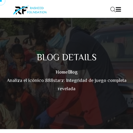
Skip to content
BLOG DETAILS
Home
Blog
Analiza el icónico 888starz: Integridad de juego completa
revelada