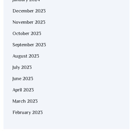
January 2024
December 2023
November 2023
October 2023
September 2023
August 2023
July 2023
June 2023
April 2023
March 2023
February 2023