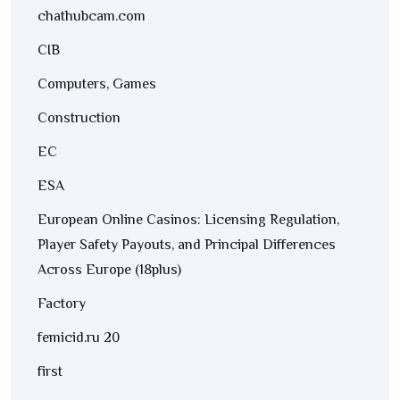
chathubcam.com
CIB
Computers, Games
Construction
EC
ESA
European Online Casinos: Licensing Regulation,
Player Safety Payouts, and Principal Differences
Across Europe (18plus)
Factory
femicid.ru 20
first