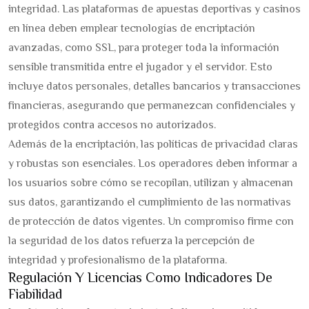
integridad. Las plataformas de apuestas deportivas y casinos
en línea deben emplear tecnologías de encriptación
avanzadas, como SSL, para proteger toda la información
sensible transmitida entre el jugador y el servidor. Esto
incluye datos personales, detalles bancarios y transacciones
financieras, asegurando que permanezcan confidenciales y
protegidos contra accesos no autorizados.
Además de la encriptación, las políticas de privacidad claras
y robustas son esenciales. Los operadores deben informar a
los usuarios sobre cómo se recopilan, utilizan y almacenan
sus datos, garantizando el cumplimiento de las normativas
de protección de datos vigentes. Un compromiso firme con
la seguridad de los datos refuerza la percepción de
integridad y profesionalismo de la plataforma.
Regulación Y Licencias Como Indicadores De
Fiabilidad