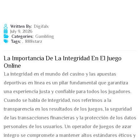
Written By:
Digifalx
July 9, 2026
Categories:
Gambling
Tags:
,
888starz
La Importancia De La Integridad En El Juego
Online
La integridad en el mundo del casino y las apuestas
deportivas en línea es un pilar fundamental que garantiza
una experiencia justa y confiable para todos los jugadores.
Cuando se habla de integridad, nos referimos a la
transparencia en los resultados de los juegos, la seguridad
de las transacciones financieras y la protección de los datos
personales de los usuarios. Un operador de juegos de azar
íntegro se compromete a mantener altos estándares éticos y