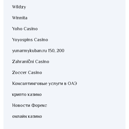
Wildzy
Winnita
Yoho Casino
Yoyospins Casino
yunarmykuban.ru 150, 200
Zahraniční Casino
Zoccer Casino
Консалтинговые услуги в ОАЭ
крипто казино
Новости Форекс
онлайн казино