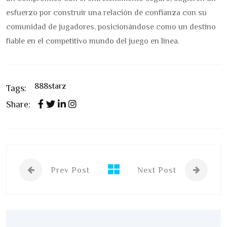
esfuerzo por construir una relación de confianza con su
comunidad de jugadores, posicionándose como un destino
fiable en el competitivo mundo del juego en línea.
888starz
Tags:
Share:
Prev Post
Next Post