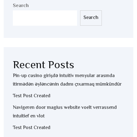
Search
Search
Recent Posts
Pin-up casino girişdə intuitiv menyular arasında
itirmədən əyləncənin dadını çıxarmaq mümkündür
Test Post Created
Navigeren door magius website voelt verrassend
intuïtief en vlot
Test Post Created