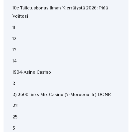
10e Talletusbonus Ilman Kierrätystä 2026: Pidä
Voittosi
11
12
13
14
1904-Asino Casino
2
2) 2600 links Mix Casino (7-Morocco_fr) DONE
22
25
3