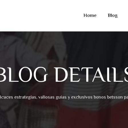
Home
Blog
BLOG DETAIL
icaces estrategias, valiosas guías y exclusivos bonos betsson p