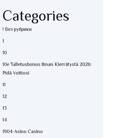
Categories
! Без рубрики
1
10
10e Talletusbonus Ilman Kierrätystä 2026:
Pidä Voittosi
11
12
13
14
1904-Asino Casino