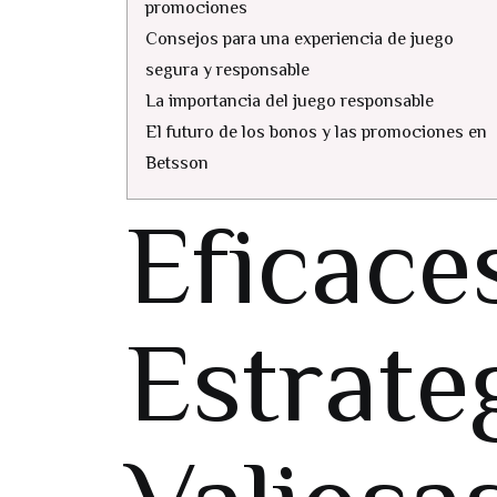
promociones
Consejos para una experiencia de juego
segura y responsable
La importancia del juego responsable
El futuro de los bonos y las promociones en
Betsson
Eficace
Estrate