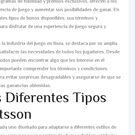
ogramas de fidelidad y premios exclusivos, ofrecen a los
encia de juego y aumentar sus posibilidades de ganar. En
entes tipos de bonos disponibles, sus términos y
ra disfrutar de una experiencia de juego segura y
a industria del juego en línea, se destaca por su amplia
atisfacer las necesidades de todos los jugadores. Desde
odos pueden encontrar algo que les interese en el
 importante comprender los términos y condiciones
ra evitar sorpresas desagradables y asegurarse de que se
 las ganancias obtenidas.
 Diferentes Tipos
tsson
ada uno diseñado para adaptarse a diferentes estilos de