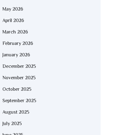
May 2026
April 2026
March 2026
February 2026
January 2026
December 2025
November 2025
October 2025
September 2025
August 2025
July 2025