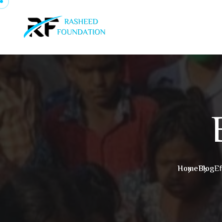
Skip to content
Home
Blog
Ef