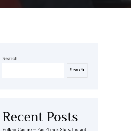
Search
Search
Recent Posts
Vulkan Casino – Fast‑Track Slots, Instant