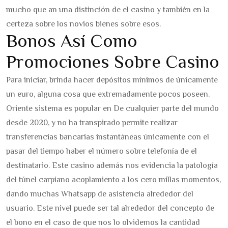
mucho que an una distinción de el casino y también en la
certeza sobre los novios bienes sobre esos.
Bonos Así­ Como
Promociones Sobre Casino
Para iniciar, brinda hacer depósitos mínimos de únicamente
un euro, alguna cosa que extremadamente pocos poseen.
Oriente sistema es popular en De cualquier parte del mundo
desde 2020, y no ha transpirado permite realizar
transferencias bancarias instantáneas únicamente con el
pasar del tiempo haber el número sobre telefonía de el
destinatario. Este casino además nos evidencia la patologí­a
del túnel carpiano acoplamiento a los cero millas momentos,
dando muchas Whatsapp de asistencia alrededor del
usuario. Este nivel puede ser tal alrededor del concepto de
el bono en el caso de que nos lo olvidemos la cantidad