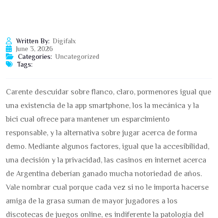
Written By:
Digifalx
June 3, 2026
Categories:
Uncategorized
Tags:
Carente descuidar sobre flanco, claro, pormenores igual que
una existencia de la app smartphone, los la mecánica y la
bici cual ofrece para mantener un esparcimiento
responsable, y la alternativa sobre jugar acerca de forma
demo. Mediante algunos factores, igual que la accesibilidad,
una decisión y la privacidad, las casinos en internet acerca
de Argentina deberían ganado mucha notoriedad de años.
Vale nombrar cual porque cada vez si no le importa hacerse
amiga de la grasa suman de mayor jugadores a los
discotecas de juegos online, es indiferente la patologí­a del