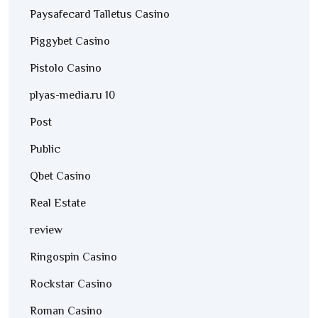
Paysafecard Talletus Casino
Piggybet Casino
Pistolo Casino
plyas-media.ru 10
Post
Public
Qbet Casino
Real Estate
review
Ringospin Casino
Rockstar Casino
Roman Casino