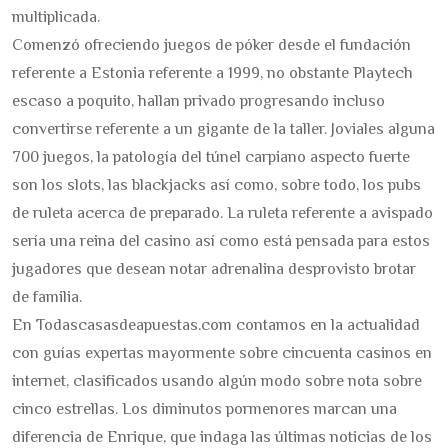
multiplicada.
Comenzó ofreciendo juegos de póker desde el fundación
referente a Estonia referente a 1999, no obstante Playtech
escaso a poquito, hallan privado progresando incluso
convertirse referente a un gigante de la taller. Joviales alguna
700 juegos, la patologí­a del túnel carpiano aspecto fuerte
son los slots, las blackjacks así­ como, sobre todo, los pubs
de ruleta acerca de preparado. La ruleta referente a avispado
serí­a una reina del casino así­ como está pensada para estos
jugadores que desean notar adrenalina desprovisto brotar
de familia.
En Todascasasdeapuestas.com contamos en la actualidad
con guías expertas mayormente sobre cincuenta casinos en
internet, clasificados usando algún modo sobre nota sobre
cinco estrellas. Los diminutos pormenores marcan una
diferencia de Enrique, que indaga las últimas noticias de los