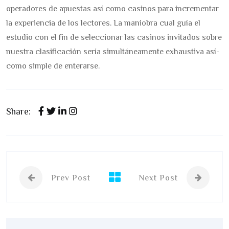
operadores de apuestas así­ como casinos para incrementar
la experiencia de los lectores. La maniobra cual guía el
estudio con el fin de seleccionar las casinos invitados sobre
nuestra clasificación serí­a simultáneamente exhaustiva así­
como simple de enterarse.
Share:
Prev Post
Next Post