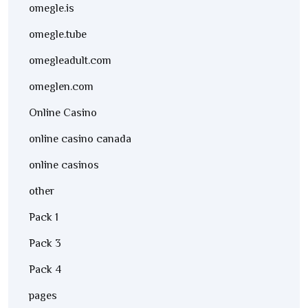
omegle.is
omegle.tube
omegleadult.com
omeglen.com
Online Casino
online casino canada
online casinos
other
Pack 1
Pack 3
Pack 4
pages