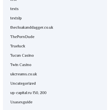
texts
textslp
thecloakanddagger.co.uk
ThePornDude
Trueluck
Tucan Casino
Twin Casino
ukcreams.co.uk
Uncategorized
up-capital.ru 150, 200
Usasexguide