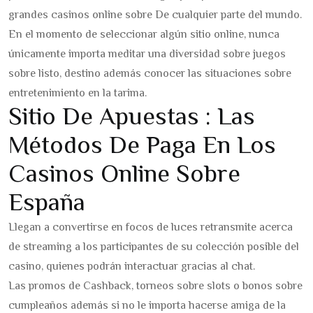
grandes casinos online sobre De cualquier parte del mundo.
En el momento de seleccionar algún sitio online, nunca
únicamente importa meditar una diversidad sobre juegos
sobre listo, destino además conocer las situaciones sobre
entretenimiento en la tarima.
Sitio De Apuestas : Las
Métodos De Paga En Los
Casinos Online Sobre
España
Llegan a convertirse en focos de luces retransmite acerca
de streaming a los participantes de su colección posible del
casino, quienes podrán interactuar gracias al chat.
Las promos de Cashback, torneos sobre slots o bonos sobre
cumpleaños además si no le importa hacerse amiga de la