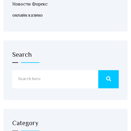
Новости Форекс
онлайн казино
Search
Category