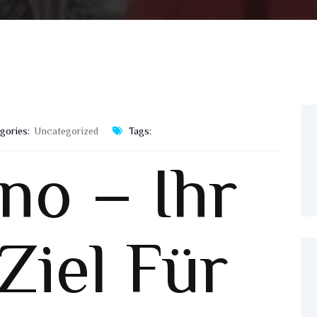
gories:
Uncategorized
Tags:
no – Ihr
Ziel Für