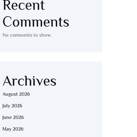
Recent
Comments
No comments to show.
Archives
August 2026
July 2026
June 2026
May 2026