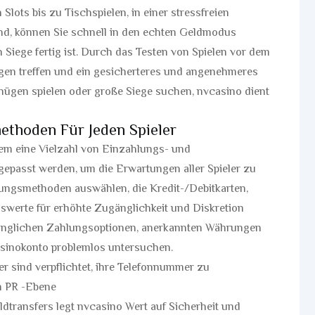
Slots bis zu Tischspielen, in einer stressfreien
nd, können Sie schnell in den echten Geldmodus
 Siege fertig ist. Durch das Testen von Spielen vor dem
gen treffen und ein gesicherteres und angenehmeres
gnügen spielen oder große Siege suchen, nvcasino dient
ethoden Für Jeden Spieler
ndem eine Vielzahl von Einzahlungs- und
ngepasst werden, um die Erwartungen aller Spieler zu
lungsmethoden auswählen, die Kredit-/Debitkarten,
werte für erhöhte Zugänglichkeit und Diskretion
änglichen Zahlungsoptionen, anerkannten Währungen
asinokonto problemlos untersuchen.
r sind verpflichtet, ihre Telefonnummer zu
en PR -Ebene
ldtransfers legt nvcasino Wert auf Sicherheit und