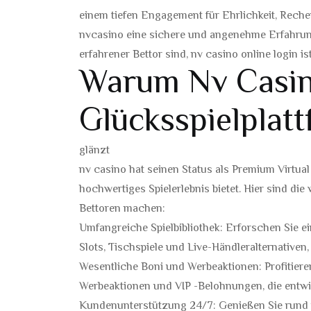
einem tiefen Engagement für Ehrlichkeit, Reche
nvcasino eine sichere und angenehme Erfahrung fü
erfahrener Bettor sind, nv casino online login is
Warum Nv Casin
Glücksspielplat
glänzt
nv casino hat seinen Status als Premium Virtua
hochwertiges Spielerlebnis bietet. Hier sind die
Bettoren machen:
Umfangreiche Spielbibliothek: Erforschen Sie e
Slots, Tischspiele und Live-Händleralternativen, d
Wesentliche Boni und Werbeaktionen: Profitier
Werbeaktionen und VIP -Belohnungen, die entwic
Kundenunterstützung 24/7: Genießen Sie rund u