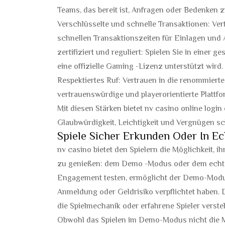
Teams, das bereit ist, Anfragen oder Bedenken 
Verschlüsselte und schnelle Transaktionen: Ve
schnellen Transaktionszeiten für Einlagen und
zertifiziert und reguliert: Spielen Sie in einer
eine offizielle Gaming -Lizenz unterstützt wird.
Respektiertes Ruf: Vertrauen in die renommiert
vertrauenswürdige und playerorientierte Plattfo
Mit diesen Stärken bietet nv casino online login
Glaubwürdigkeit, Leichtigkeit und Vergnügen sc
Spiele Sicher Erkunden Oder In E
nv casino bietet den Spielern die Möglichkeit, i
zu genießen: dem Demo -Modus oder dem echten
Engagement testen, ermöglicht der Demo-Modus,
Anmeldung oder Geldrisiko verpflichtet haben. D
die Spielmechanik oder erfahrene Spieler vers
Obwohl das Spielen im Demo-Modus nicht die Mög