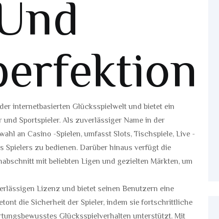
 Und
erfektion
der internetbasierten Glücksspielwelt und bietet ein
 und Sportspieler. Als zuverlässiger Name in der
ahl an Casino -Spielen, umfasst Slots, Tischspiele, Live -
s Spielers zu bedienen. Darüber hinaus verfügt die
abschnitt mit beliebten Ligen und gezielten Märkten, um
verlässigen Lizenz und bietet seinen Benutzern eine
ont die Sicherheit der Spieler, indem sie fortschrittliche
tungsbewusstes Glücksspielverhalten unterstützt. Mit