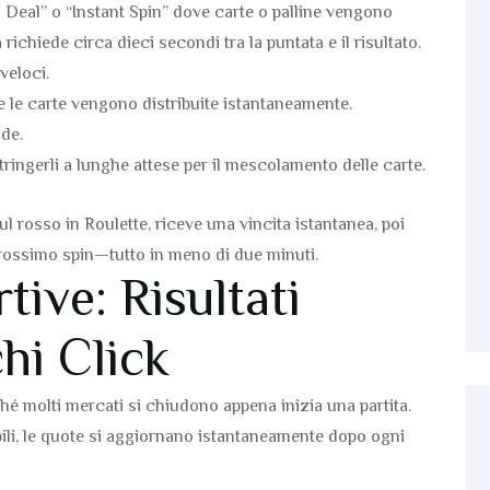
d Deal” o “Instant Spin” dove carte o palline vengono
richiede circa dieci secondi tra la puntata e il risultato.
veloci.
e le carte vengono distribuite istantaneamente.
ide.
tringerli a lunghe attese per il mescolamento delle carte.
rosso in Roulette, riceve una vincita istantanea, poi
prossimo spin—tutto in meno di due minuti.
ive: Risultati
hi Click
rché molti mercati si chiudono appena inizia una partita.
i, le quote si aggiornano istantaneamente dopo ogni