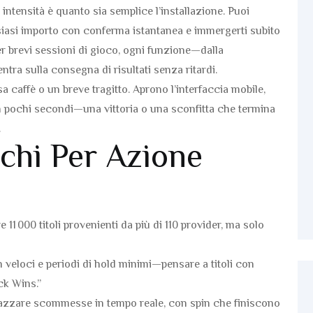
intensità è quanto sia semplice l’installazione. Puoi
lsiasi importo con conferma istantanea e immergerti subito
er brevi sessioni di gioco, ogni funzione—dalla
ra sulla consegna di risultati senza ritardi.
 caffè o un breve tragitto. Aprono l’interfaccia mobile,
pochi secondi—una vittoria o una sconfitta che termina
.
chi Per Azione
 11 000 titoli provenienti da più di 110 provider, ma solo
n veloci e periodi di hold minimi—pensare a titoli con
k Wins.”
piazzare scommesse in tempo reale, con spin che finiscono