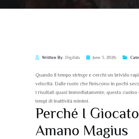
Written By:
Digifalx
June 3, 2026
Cate
Quando il tempo stringe e cerchi un brivido rap
velocità. Dalle ruote che finiscono in pochi s
i risultati quasi immediatamente, questo casino è
tempi di inattività minimi.
Perché I Giocato
Amano Magius