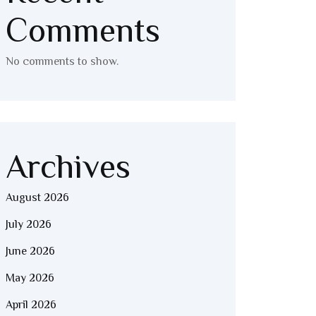
Comments
No comments to show.
Archives
August 2026
July 2026
June 2026
May 2026
April 2026