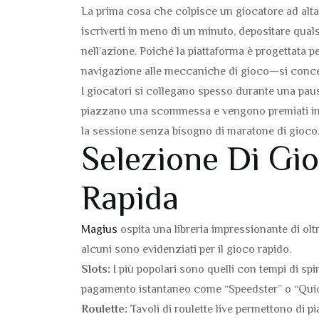
La prima cosa che colpisce un giocatore ad alta 
iscriverti in meno di un minuto, depositare qua
nell’azione. Poiché la piattaforma è progettata p
navigazione alle meccaniche di gioco—si concent
I giocatori si collegano spesso durante una pausa
piazzano una scommessa e vengono premiati in 
la sessione senza bisogno di maratone di gioco
Selezione Di Gio
Rapida
Magius
ospita una libreria impressionante di oltre
alcuni sono evidenziati per il gioco rapido.
Slots:
I più popolari sono quelli con tempi di spi
pagamento istantaneo come “Speedster” o “Quic
Roulette:
Tavoli di roulette live permettono di 