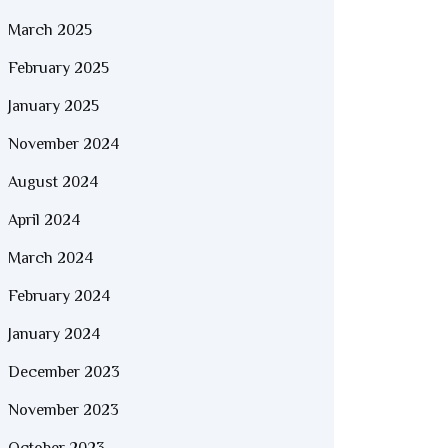
March 2025
February 2025
January 2025
November 2024
August 2024
April 2024
March 2024
February 2024
January 2024
December 2023
November 2023