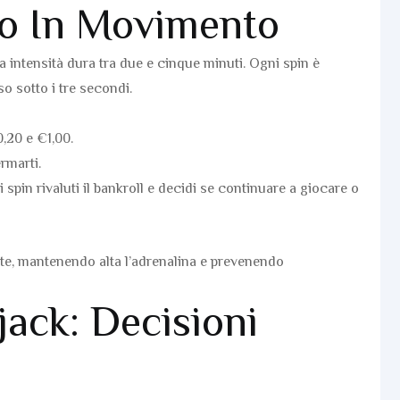
o In Movimento
ta intensità dura tra due e cinque minuti. Ogni spin è
so sotto i tre secondi.
,20 e €1,00.
rmarti.
spin rivaluti il bankroll e decidi se continuare a giocare o
cite, mantenendo alta l’adrenalina e prevenendo
jack: Decisioni