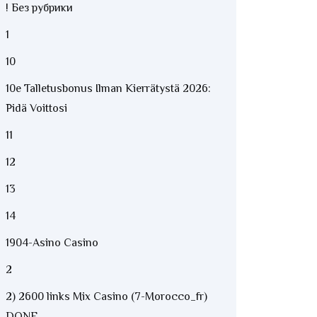
! Без рубрики
1
10
10e Talletusbonus Ilman Kierrätystä 2026:
Pidä Voittosi
11
12
13
14
1904-Asino Casino
2
2) 2600 links Mix Casino (7-Morocco_fr)