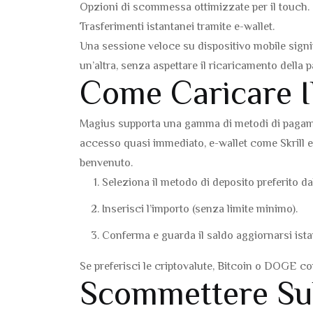
Opzioni di scommessa ottimizzate per il touch.
Trasferimenti istantanei tramite e-wallet.
Una sessione veloce su dispositivo mobile signif
un’altra, senza aspettare il ricaricamento della p
Come Caricare Il
Magius supporta una gamma di metodi di pagamen
accesso quasi immediato, e-wallet come Skrill e
benvenuto.
Seleziona il metodo di deposito preferito dal
Inserisci l’importo (senza limite minimo).
Conferma e guarda il saldo aggiornarsi ist
Se preferisci le criptovalute, Bitcoin o DOGE co
Scommettere Sul