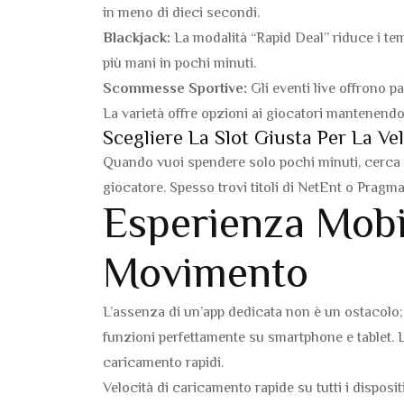
in meno di dieci secondi.
Blackjack:
La modalità “Rapid Deal” riduce i te
più mani in pochi minuti.
Scommesse Sportive:
Gli eventi live offrono p
La varietà offre opzioni ai giocatori mantenendo 
Scegliere La Slot Giusta Per La Ve
Quando vuoi spendere solo pochi minuti, cerca slo
giocatore. Spesso trovi titoli di NetEnt o Pragm
Esperienza Mobil
Movimento
L’assenza di un’app dedicata non è un ostacolo; 
funzioni perfettamente su smartphone e tablet. L
caricamento rapidi.
Velocità di caricamento rapide su tutti i dispositi