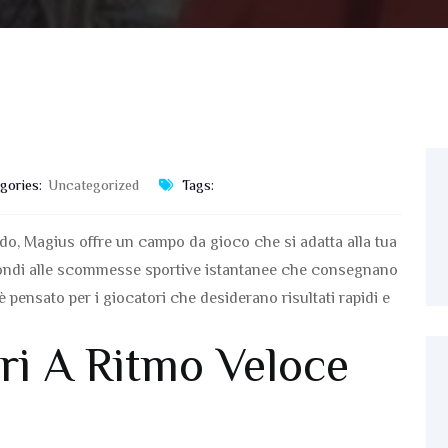
gories:
Uncategorized
Tags:
ido, Magius offre un campo da gioco che si adatta alla tua
econdi alle scommesse sportive istantanee che consegnano
 pensato per i giocatori che desiderano risultati rapidi e
ri A Ritmo Veloce