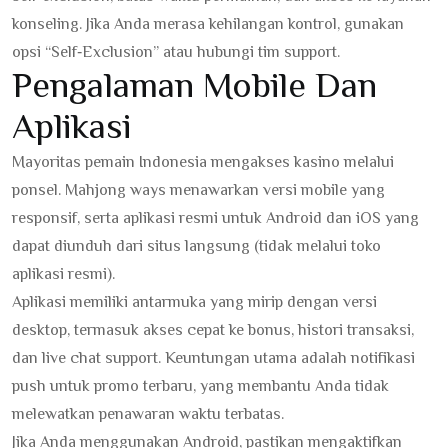
konseling. Jika Anda merasa kehilangan kontrol, gunakan
opsi “Self‑Exclusion” atau hubungi tim support.
Pengalaman Mobile Dan
Aplikasi
Mayoritas pemain Indonesia mengakses kasino melalui
ponsel. Mahjong ways menawarkan versi mobile yang
responsif, serta aplikasi resmi untuk Android dan iOS yang
dapat diunduh dari situs langsung (tidak melalui toko
aplikasi resmi).
Aplikasi memiliki antarmuka yang mirip dengan versi
desktop, termasuk akses cepat ke bonus, histori transaksi,
dan live chat support. Keuntungan utama adalah notifikasi
push untuk promo terbaru, yang membantu Anda tidak
melewatkan penawaran waktu terbatas.
Jika Anda menggunakan Android, pastikan mengaktifkan