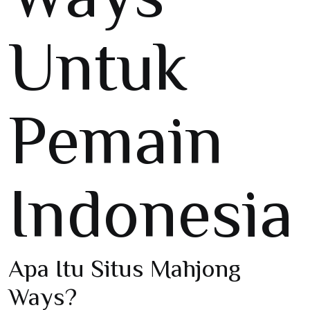
Ways
Untuk
Pemain
Indonesia
Apa Itu Situs Mahjong
Ways?