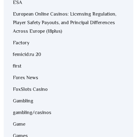
ESA
European Online Casinos: Licensing Regulation,
Player Safety Payouts, and Principal Differences
Across Europe (18plus)
Factory
femicid.ru 20
first
Forex News
FoxSlots Casino
Gambling
gambling/casinos
Game
Games