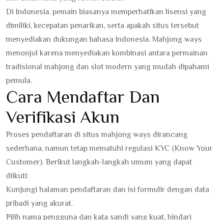
Di Indonesia, pemain biasanya memperhatikan lisensi yang
dimiliki, kecepatan penarikan, serta apakah situs tersebut
menyediakan dukungan bahasa Indonesia. Mahjong ways
menonjol karena menyediakan kombinasi antara permainan
tradisional mahjong dan slot modern yang mudah dipahami
pemula.
Cara Mendaftar Dan
Verifikasi Akun
Proses pendaftaran di situs mahjong ways dirancang
sederhana, namun tetap mematuhi regulasi KYC (Know Your
Customer). Berikut langkah-langkah umum yang dapat
diikuti:
Kunjungi halaman pendaftaran dan isi formulir dengan data
pribadi yang akurat.
Pilih nama pengguna dan kata sandi yang kuat, hindari