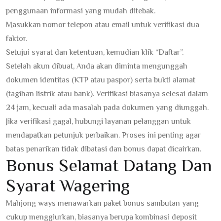
penggunaan informasi yang mudah ditebak.
Masukkan nomor telepon atau email untuk verifikasi dua
faktor.
Setujui syarat dan ketentuan, kemudian klik “Daftar”.
Setelah akun dibuat, Anda akan diminta mengunggah
dokumen identitas (KTP atau paspor) serta bukti alamat
(tagihan listrik atau bank). Verifikasi biasanya selesai dalam
24 jam, kecuali ada masalah pada dokumen yang diunggah.
Jika verifikasi gagal, hubungi layanan pelanggan untuk
mendapatkan petunjuk perbaikan. Proses ini penting agar
batas penarikan tidak dibatasi dan bonus dapat dicairkan.
Bonus Selamat Datang Dan
Syarat Wagering
Mahjong ways menawarkan paket bonus sambutan yang
cukup menggiurkan, biasanya berupa kombinasi deposit