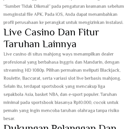
“Sumber Tidak Dikenal” pada pengaturan keamanan sebelum
menginstal file APK. Pada iOS, Anda dapat menambahkan
profil perusahaan ke perangkat untuk mengizinkan instalasi.
Live Casino Dan Fitur
Taruhan Lainnya
Live casino di situs mahjong ways menampilkan dealer
profesional yang berbahasa Inggris dan Mandarin, dengan
streaming HD 1080p. Pilihan permainan meliputi Blackjack,
Roulette, Baccarat, serta variasi slot live berbasis mahjong.
Selain itu, terdapat sportsbook yang mencakup liga
sepakbola Asia, basket NBA, dan e‑sport populer. Taruhan
minimal pada sportsbook biasanya Rp10.000, cocok untuk
pemain yang ingin mencoba taruhan olahraga tanpa risiko
besar.