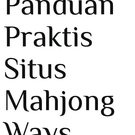
Panduan
Praktis
Situs
Mahjong