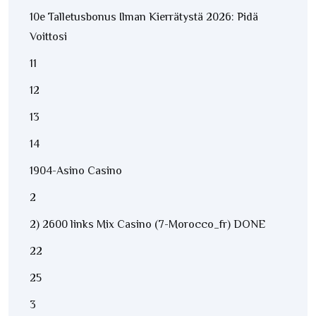
10e Talletusbonus Ilman Kierrätystä 2026: Pidä
Voittosi
11
12
13
14
1904-Asino Casino
2
2) 2600 links Mix Casino (7-Morocco_fr) DONE
22
25
3