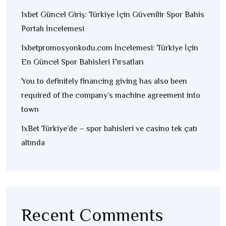
1xbet Güncel Giriş: Türkiye İçin Güvenilir Spor Bahis
Portalı İncelemesi
1xbetpromosyonkodu.com İncelemesi: Türkiye İçin
En Güncel Spor Bahisleri Fırsatları
You to definitely financing giving has also been
required of the company’s machine agreement into
town
1xBet Türkiye’de – spor bahisleri ve casino tek çatı
altında
Recent Comments