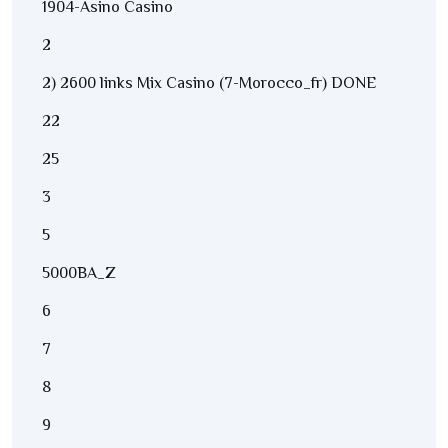
1904-Asino Casino
2
2) 2600 links Mix Casino (7-Morocco_fr) DONE
22
25
3
5
5000BA_Z
6
7
8
9