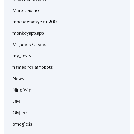
Mino Casino
moesoznanye.ru 200
monkeyapp.app
Mr Jones Casino
my_texts
names for ai robots 1
News
Nine Win
OM
OM cc
omegle.is