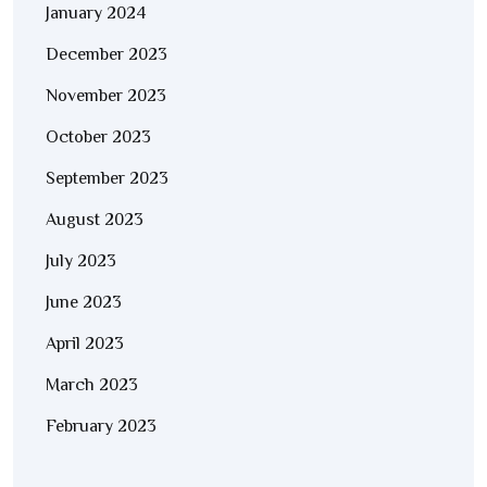
January 2024
December 2023
November 2023
October 2023
September 2023
August 2023
July 2023
June 2023
April 2023
March 2023
February 2023