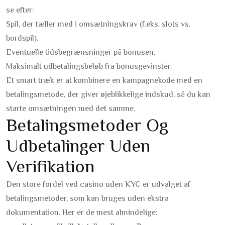
se efter:
Spil, der tæller med i omsætningskrav (f.eks. slots vs.
bordspil).
Eventuelle tidsbegrænsninger på bonusen.
Maksimalt udbetalingsbeløb fra bonusgevinster.
Et smart træk er at kombinere en kampagnekode med en
betalingsmetode, der giver øjeblikkelige indskud, så du kan
starte omsætningen med det samme.
Betalingsmetoder Og
Udbetalinger Uden
Verifikation
Den store fordel ved casino uden KYC er udvalget af
betalingsmetoder, som kan bruges uden ekstra
dokumentation. Her er de mest almindelige: