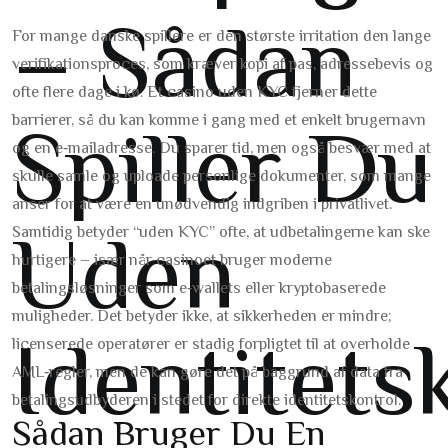
– Sådan
For mange danske spillere er den største irritation den lange
verifikationsproces, som kræver kopi af pas, adressebevis og
ofte flere dage i kø. Et casino uden KYC fjerner dette
Spiller Du
barrierer, så du kan komme i gang med et enkelt brugernavn
og en e‑mailadresse. Du sparer tid, men også besvær med at
skulle samle og uploade personlige dokumenter, som mange
anser for at være en unødvendig indgriben i privatlivet.
Uden
Samtidig betyder “uden KYC” ofte, at udbetalingerne kan ske
hurtigere – især når casinoet bruger moderne
betalingsløsninger som e‑wallets eller kryptobaserede
muligheder. Det betyder ikke, at sikkerheden er mindre;
Identitets
licenserede operatører er stadig forpligtet til at overholde
AML‑regler, men de kan gøre det på baggrund af data fra
betalingsudbyderen i stedet for direkte identitetskontrol.
Sådan Bruger Du En