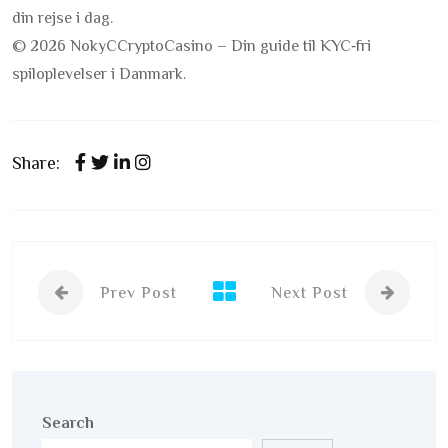
din rejse i dag.
© 2026 NokyCCryptoCasino – Din guide til KYC‑fri
spiloplevelser i Danmark.
Share:
Prev Post
Next Post
Search