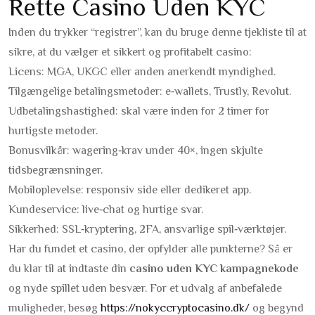
Rette Casino Uden KYC
Inden du trykker “registrer”, kan du bruge denne tjekliste til at
sikre, at du vælger et sikkert og profitabelt casino:
Licens: MGA, UKGC eller anden anerkendt myndighed.
Tilgængelige betalingsmetoder: e‑wallets, Trustly, Revolut.
Udbetalingshastighed: skal være inden for 2 timer for
hurtigste metoder.
Bonusvilkår: wagering‑krav under 40×, ingen skjulte
tidsbegrænsninger.
Mobiloplevelse: responsiv side eller dedikeret app.
Kundeservice: live‑chat og hurtige svar.
Sikkerhed: SSL‑kryptering, 2FA, ansvarlige spil‑værktøjer.
Har du fundet et casino, der opfylder alle punkterne? Så er
du klar til at indtaste din
casino uden KYC kampagnekode
og nyde spillet uden besvær. For et udvalg af anbefalede
muligheder, besøg
https://nokyccryptocasino.dk/
og begynd