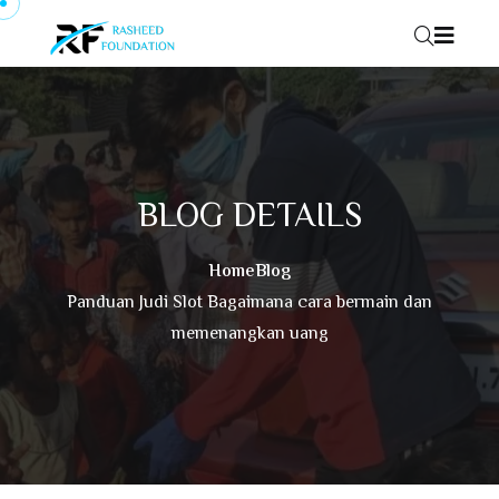
Skip to content
BLOG DETAILS
Home
Blog
Panduan Judi Slot Bagaimana cara bermain dan
memenangkan uang