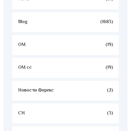
Blog
(1683)
OM
(19)
OM cc
(19)
Новости Форекс
(2)
CH
(3)