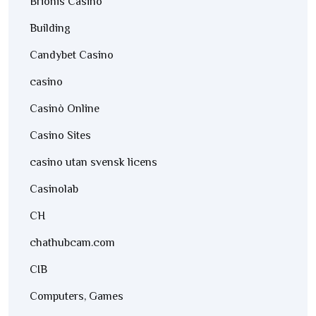
Brionis Casino
Building
Candybet Casino
casino
Casinò Online
Casino Sites
casino utan svensk licens
Casinolab
CH
chathubcam.com
CIB
Computers, Games