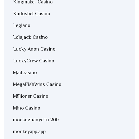
Kingmaker Casino
Kudosbet Casino
Legiano
LolaJack Casino
Lucky Anon Casino
LuckyCrew Casino
Madcasino
MegaFishWins Casino
Millioner Casino
Mino Casino
moesoznanye.ru 200
monkeyapp.app