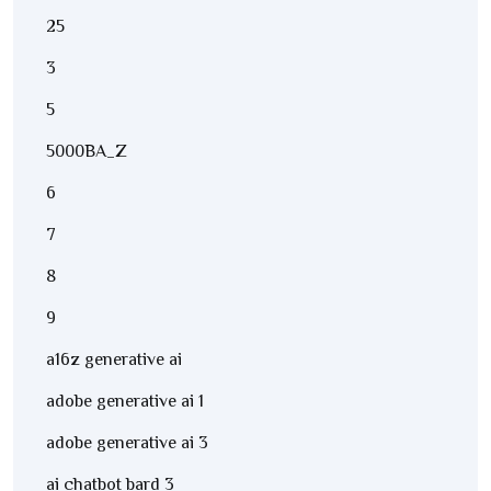
25
3
5
5000BA_Z
6
7
8
9
a16z generative ai
adobe generative ai 1
adobe generative ai 3
ai chatbot bard 3