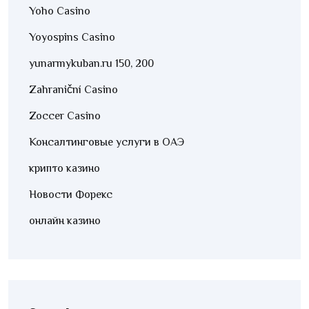
Yoho Casino
Yoyospins Casino
yunarmykuban.ru 150, 200
Zahraniční Casino
Zoccer Casino
Консалтинговые услуги в ОАЭ
крипто казино
Новости Форекс
онлайн казино