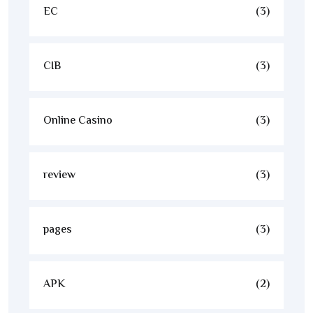
EC
(3)
CIB
(3)
Online Casino
(3)
review
(3)
pages
(3)
APK
(2)