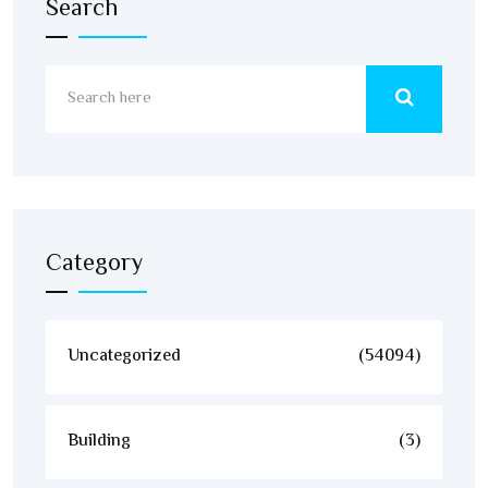
Search
Category
Uncategorized
(54094)
Building
(3)