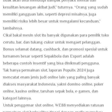
tidak akan bisa menutupi dampak penyakit mental dan
kesulitan keuangan akibat judi,” tuturnya. “Orang yang sudah
memiliki gangguan lain, seperti depresi misalnya, juga
memiliki risiko lebih besar untuk mengalami kecanduan,”
tambahnya.
Cikal bakal mesin slot itu banyak digunakan para pemilik toko
cerutu, bar, dan tukang cukur untuk mengaet pelanggan.
Bonus selamat datang, cashback, dan promosi spesial untuk
turnamen besar seperti Sepakbola dan Esport adalah
beberapa contoh insentif yang bisa dinikmati pengguna.
Tak hanya permainan slot, laporan Populix 2024 juga
mencatat enam jenis judi online lain yang paling banyak
diakses masyarakat Indonesia, yakni domino online, poker
online, kasino online, taruhan sepak bola, e-games, dan
kategori lainnya.
Untuk penggemar slot online, WE88 menyediakan ratusan