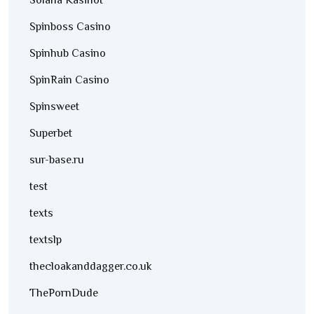
Solana Kasinot
Spinboss Casino
Spinhub Casino
SpinRain Casino
Spinsweet
Superbet
sur-base.ru
test
texts
textslp
thecloakanddagger.co.uk
ThePornDude