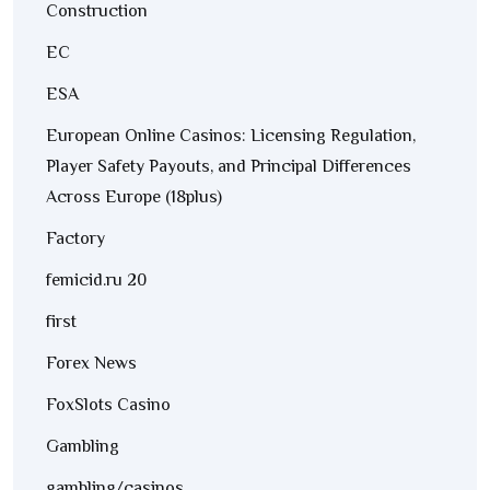
Construction
EC
ESA
European Online Casinos: Licensing Regulation,
Player Safety Payouts, and Principal Differences
Across Europe (18plus)
Factory
femicid.ru 20
first
Forex News
FoxSlots Casino
Gambling
gambling/casinos