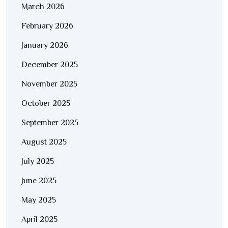
March 2026
February 2026
January 2026
December 2025
November 2025
October 2025
September 2025
August 2025
July 2025
June 2025
May 2025
April 2025