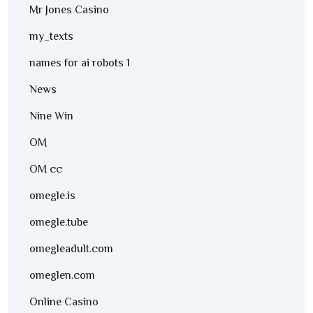
Mr Jones Casino
my_texts
names for ai robots 1
News
Nine Win
OM
OM cc
omegle.is
omegle.tube
omegleadult.com
omeglen.com
Online Casino