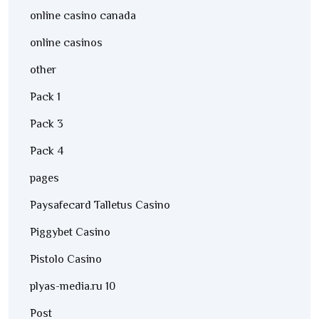
online casino canada
online casinos
other
Pack 1
Pack 3
Pack 4
pages
Paysafecard Talletus Casino
Piggybet Casino
Pistolo Casino
plyas-media.ru 10
Post