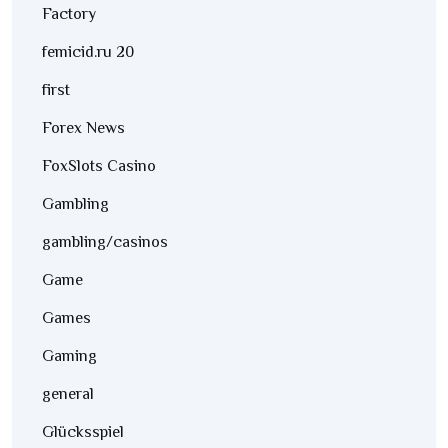
Factory
femicid.ru 20
first
Forex News
FoxSlots Casino
Gambling
gambling/casinos
Game
Games
Gaming
general
Glücksspiel