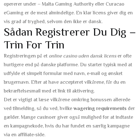
opererer under – Malta Gaming Authority eller Curacao
eGaming er de mest almindelige. En klar licens giver dig en
vis grad af tryghed, selvom den ikke er dansk.
Sådan Registrerer Du Dig –
Trin For Trin
Registreringen på et
online casino uden dansk licens
er ofte
hurtigere end på danske platforme. Du starter typisk med at
udfylde et simpelt formular med navn, e‑mail og ønsket
brugernavn. Efter at have accepteret vilkårene, får du en
bekræftelsesmail med et link til aktivering.
Det er vigtigt at læse vilkårene omkring bonussen allerede
ved tilmelding, så du ved, hvilke
wagering requirements
der
gælder. Mange casinoer giver også mulighed for at indtaste
en kampagnekode, hvis du har fundet en særlig kampagne
via en affiliate‑side.