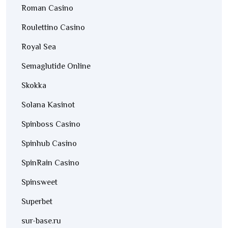
Roman Casino
Roulettino Casino
Royal Sea
Semaglutide Online
Skokka
Solana Kasinot
Spinboss Casino
Spinhub Casino
SpinRain Casino
Spinsweet
Superbet
sur-base.ru