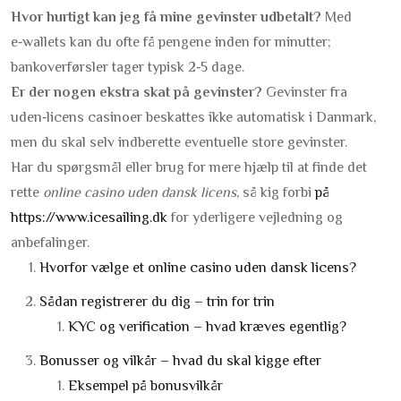
Hvor hurtigt kan jeg få mine gevinster udbetalt?
Med
e‑wallets kan du ofte få pengene inden for minutter;
bankoverførsler tager typisk 2‑5 dage.
Er der nogen ekstra skat på gevinster?
Gevinster fra
uden‑licens casinoer beskattes ikke automatisk i Danmark,
men du skal selv indberette eventuelle store gevinster.
Har du spørgsmål eller brug for mere hjælp til at finde det
rette
online casino uden dansk licens
, så kig forbi
på
https://www.icesailing.dk
for yderligere vejledning og
anbefalinger.
Hvorfor vælge et online casino uden dansk licens?
Sådan registrerer du dig – trin for trin
KYC og verification – hvad kræves egentlig?
Bonusser og vilkår – hvad du skal kigge efter
Eksempel på bonusvilkår