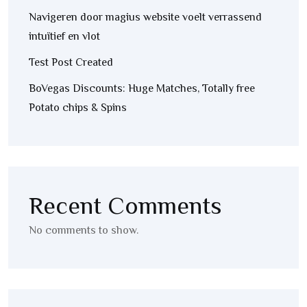
Navigeren door magius website voelt verrassend
intuïtief en vlot
Test Post Created
BoVegas Discounts: Huge Matches, Totally free
Potato chips & Spins
Recent Comments
No comments to show.