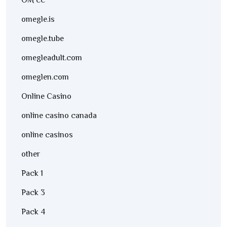
OM cc
omegle.is
omegle.tube
omegleadult.com
omeglen.com
Online Casino
online casino canada
online casinos
other
Pack 1
Pack 3
Pack 4