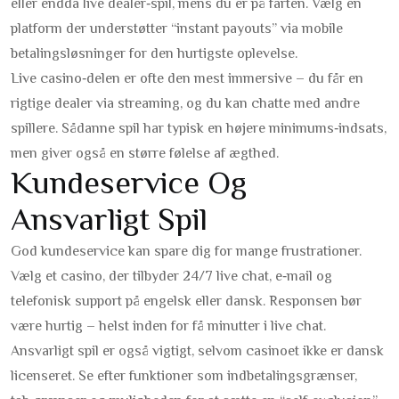
eller endda live dealer‑spil, mens du er på farten. Vælg en
platform der understøtter “instant payouts” via mobile
betalingsløsninger for den hurtigste oplevelse.
Live casino‑delen er ofte den mest immersive – du får en
rigtige dealer via streaming, og du kan chatte med andre
spillere. Sådanne spil har typisk en højere minimums‑indsats,
men giver også en større følelse af ægthed.
Kundeservice Og
Ansvarligt Spil
God kundeservice kan spare dig for mange frustrationer.
Vælg et casino, der tilbyder 24/7 live chat, e‑mail og
telefonisk support på engelsk eller dansk. Responsen bør
være hurtig – helst inden for få minutter i live chat.
Ansvarligt spil er også vigtigt, selvom casinoet ikke er dansk
licenseret. Se efter funktioner som indbetalingsgrænser,