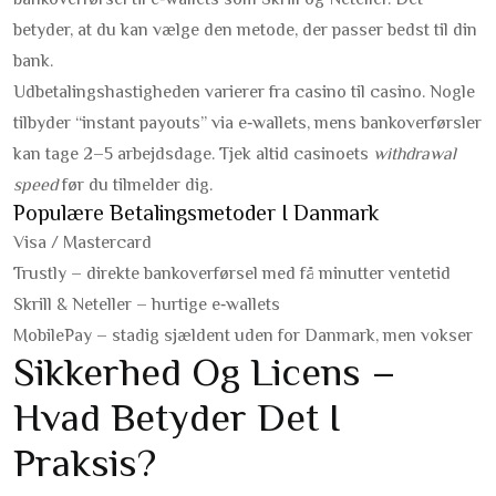
bankoverførsel til e‑wallets som Skrill og Neteller. Det
betyder, at du kan vælge den metode, der passer bedst til din
bank.
Udbetalingshastigheden varierer fra casino til casino. Nogle
tilbyder “instant payouts” via e‑wallets, mens bankoverførsler
kan tage 2–5 arbejdsdage. Tjek altid casinoets
withdrawal
speed
før du tilmelder dig.
Populære Betalingsmetoder I Danmark
Visa / Mastercard
Trustly – direkte bankoverførsel med få minutter ventetid
Skrill & Neteller – hurtige e‑wallets
MobilePay – stadig sjældent uden for Danmark, men vokser
Sikkerhed Og Licens –
Hvad Betyder Det I
Praksis?