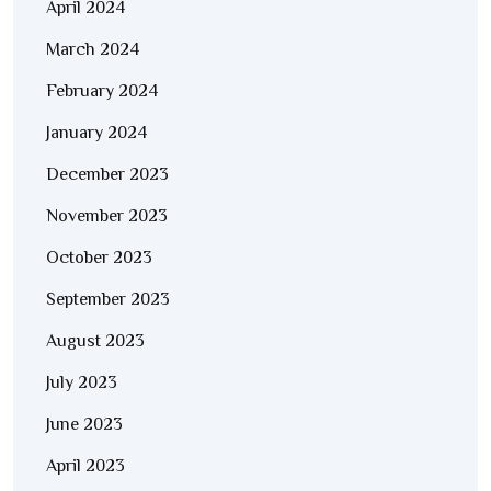
April 2024
March 2024
February 2024
January 2024
December 2023
November 2023
October 2023
September 2023
August 2023
July 2023
June 2023
April 2023