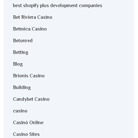
best shopify plus development companies
Bet Riviera Casino
Betmica Casino
Betonred
Betting
Blog
Brionis Casino
Building
Candybet Casino
casino
Casinò Online
Casino Sites