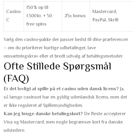
150 % op til
Casino
Mastercard,
1.500 kr. + 50
25x bonus
C
PayPal, Skrill
free spins
Vælg den casino‑pakke der passer bedst til dine præferencer
– om du prioriterer hurtige udbetalinger, lave
omsætningskrav eller et bredt udvalg af betalingsmetoder.
Ofte Stillede Spørgsmål
(FAQ)
Er det lovligt at spille på et casino uden dansk licens?
Ja,
så længe casinoet har en gyldig udenlandsk licens, men det
er ikke reguleret af Spillemyndigheden.
Kan jeg bruge danske betalingskort?
De fleste accepterer
Visa og Mastercard, men nogle begrænser kort fra danske
udstedere.