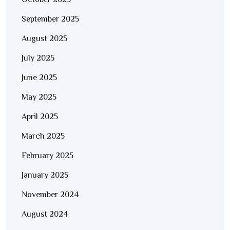
October 2025
September 2025
August 2025
July 2025
June 2025
May 2025
April 2025
March 2025
February 2025
January 2025
November 2024
August 2024