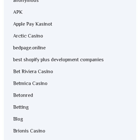
anonymous
APK
Apple Pay Kasinot
Arctic Casino
bedpage.online
best shopify plus development companies
Bet Riviera Casino
Betmica Casino
Betonred
Betting
Blog
Brionis Casino