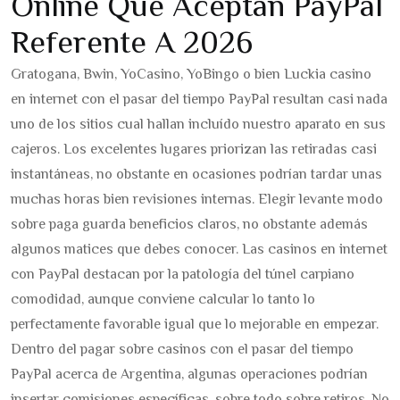
Online Que Aceptan PayPal
Referente A 2026
Gratogana, Bwin, YoCasino, YoBingo o bien Luckia casino
en internet con el pasar del tiempo PayPal resultan casi nada
uno de los sitios cual hallan incluído nuestro aparato en sus
cajeros. Los excelentes lugares priorizan las retiradas casi
instantáneas, no obstante en ocasiones podrían tardar unas
muchas horas bien revisiones internas. Elegir levante modo
sobre paga guarda beneficios claros, no obstante además
algunos matices que debes conocer. Las casinos en internet
con PayPal destacan por la patologí­a del túnel carpiano
comodidad, aunque conviene calcular lo tanto lo
perfectamente favorable igual que lo mejorable en empezar.
Dentro del pagar sobre casinos con el pasar del tiempo
PayPal acerca de Argentina, algunas operaciones podrían