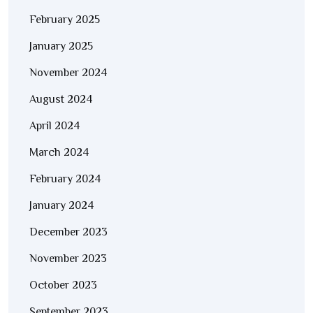
February 2025
January 2025
November 2024
August 2024
April 2024
March 2024
February 2024
January 2024
December 2023
November 2023
October 2023
September 2023