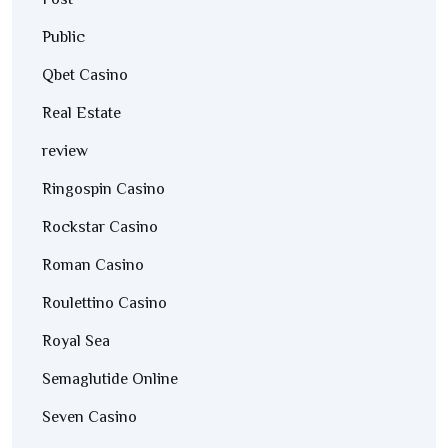
Post
Public
Qbet Casino
Real Estate
review
Ringospin Casino
Rockstar Casino
Roman Casino
Roulettino Casino
Royal Sea
Semaglutide Online
Seven Casino