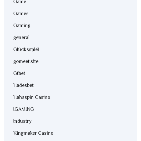
Game
Games
Gaming
general
Glücksspiel
gomeet.site
Gtbet
Hadesbet
Hahaspin Casino
IGAMING
Industry
Kingmaker Casino