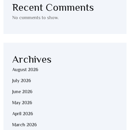
Recent Comments
No comments to show.
Archives
August 2026
July 2026
June 2026
May 2026
April 2026
March 2026