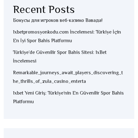
Recent Posts
Бонусы для игроков веб-казино Вавада!
1xbetpromosyonkodu.com İncelemesi: Türkiye İçin
En İyi Spor Bahis Platformu
Türkiye’de Güvenilir Spor Bahis Sitesi: 1xBet
İncelemesi
Remarkable_journeys_await_players_discovering_t
he_thrills_of_zula_casino_enterta
1xbet Yeni Giriş: Türkiye’nin En Güvenilir Spor Bahis
Platformu