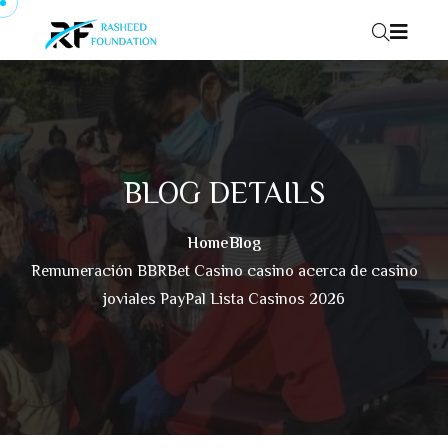
Skip to content
BLOG DETAILS
Home
Blog
Remuneración BBRBet Casino casino acerca de casino
joviales PayPal Lista Casinos 2026