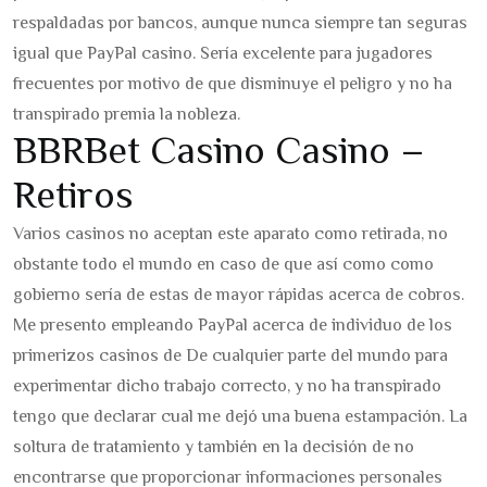
respaldadas por bancos, aunque nunca siempre tan seguras
igual que PayPal casino. Serí­a excelente para jugadores
frecuentes por motivo de que disminuye el peligro y no ha
transpirado premia la nobleza.
BBRBet Casino Casino –
Retiros
Varios casinos no aceptan este aparato como retirada, no
obstante todo el mundo en caso de que así­ como como
gobierno serí­a de estas de mayor rápidas acerca de cobros.
Me presento empleando PayPal acerca de individuo de los
primerizos casinos de De cualquier parte del mundo para
experimentar dicho trabajo correcto, y no ha transpirado
tengo que declarar cual me dejó una buena estampación. La
soltura de tratamiento y también en la decisión de no
encontrarse que proporcionar informaciones personales