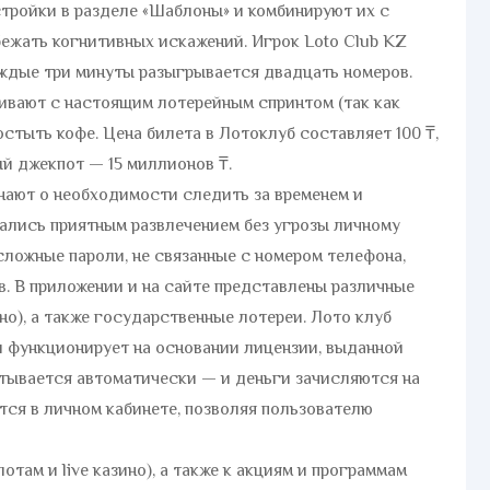
тройки в разделе «Шаблоны» и комбинируют их с
ежать когнитивных искажений. Игрок Loto Club KZ
аждые три минуты разыгрывается двадцать номеров.
нивают с настоящим лотерейным спринтом (так как
остыть кофе. Цена билета в Лотоклуб составляет 100 ₸,
ый джекпот — 15 миллионов ₸.
нают о необходимости следить за временем и
вались приятным развлечением без угрозы личному
ложные пароли, не связанные с номером телефона,
. В приложении и на сайте представлены различные
ино), а также государственные лотереи. Лото клуб
и функционирует на основании лицензии, выданной
атывается автоматически — и деньги зачисляются на
тся в личном кабинете, позволяя пользователю
отам и live казино), а также к акциям и программам