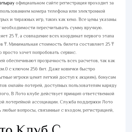
 атырау
официальном сайте регистрация проходит за
спользованием номера телефона или электронной
рых и тиражных игр, таких как кено. Все цены указаны
т необходимости пересчитывать сумму вручную.
ет 25 ₸, а совпадение всех координат первого этапа
в ₸. Минимальная стоимость билета составляет 25 ₸
то просто хочет попробовать сервис.
ей обеспечивают прозрачность всех расчетов, так как
и.0 с ключом 256 бит. Даже новички быстро
ытные игроки ценят легкий доступ к акциям), бонусам
тов онлайн-лотерей, доступных пользователям наряду
ее того, В Лото клубе действует принцип ответственной
ой лотерейной ассоциации. Служба поддержки Лото
ь любые вопросы, связанные с входом, регистрацией,
то Клуб С