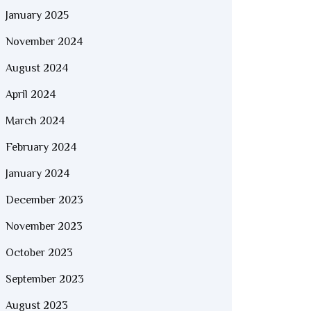
January 2025
November 2024
August 2024
April 2024
March 2024
February 2024
January 2024
December 2023
November 2023
October 2023
September 2023
August 2023