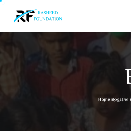
Skip to content
Home
Blog
Для 