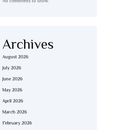
No comments to show.
Archives
August 2026
July 2026
June 2026
May 2026
April 2026
March 2026
February 2026