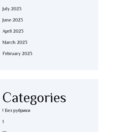
July 2023
June 2023
April 2023
March 2023
February 2023
Categories
! Без рубрики
1