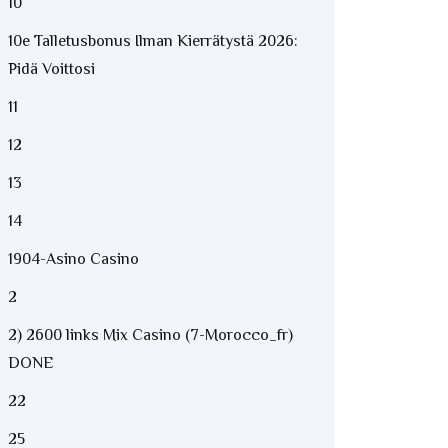
10
10e Talletusbonus Ilman Kierrätystä 2026:
Pidä Voittosi
11
12
13
14
1904-Asino Casino
2
2) 2600 links Mix Casino (7-Morocco_fr)
DONE
22
25