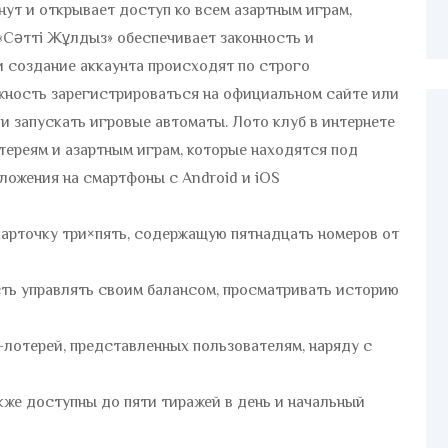
нут и открывает доступ ко всем азартным играм,
«Сәтті Жұлдыз» обеспечивает законность и
 создание аккаунта происходят по строго
жность зарегистрироваться на официальном сайте или
 и запускать игровые автоматы. Лото клуб в интернете
тереям и азартным играм, которые находятся под
ложения на смартфоны с Android и iOS
карточку три×пять, содержащую пятнадцать номеров от
сть управлять своим балансом, просматривать историю
лотерей, представленных пользователям, наряду с
кже доступны до пяти тиражей в день и начальный