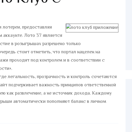
и лотереи, предоставляя
 аккаунте. Лото 37 является
астие в розыгрышах разрешено только
чередь стоит отметить, что портал нацелен на
ажи проходят под контролем и в соответствии с
ости».
де легальность, прозрачность и контроль сочетаются
айт подчеркивает важность принципов ответственной
ею как развлечение, а не источник дохода. Каждому
игрыши автоматически пополняют баланс в личном