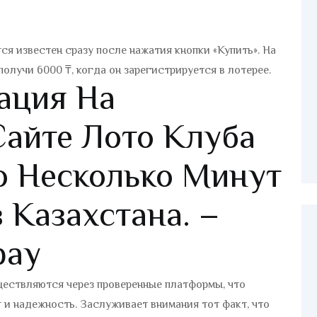
ся известен сразу после нажатия кнопки «Купить». На
 получи 6000 ₸, когда он зарегистрируется в лотерее.
ация На
айте Лото Клуба
о Несколько Минут
 Казахстана. –
рау
ществляются через проверенные платформы, что
 и надежность. Заслуживает внимания тот факт, что