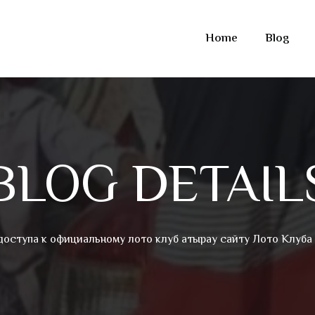
Home
Blog
BLOG DETAIL
доступа к официальному лото клуб атырау сайту Лото Клуба 