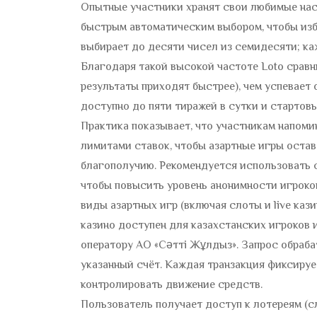
Опытные участники хранят свои любимые нас
быстрым автоматическим выбором, чтобы изб
выбирает до десяти чисел из семидесяти; к
Благодаря такой высокой частоте Loto срав
результаты приходят быстрее), чем успевает 
доступно до пяти тиражей в сутки и стартов
Практика показывает, что участникам напоми
лимитами ставок, чтобы азартные игры оста
благополучию. Рекомендуется использовать с
чтобы повысить уровень анонимности игроков
виды азартных игр (включая слоты и live каз
казино доступен для казахстанских игроков 
оператору АО «Сәтті Жұлдыз». Запрос обраб
указанный счёт. Каждая транзакция фиксируе
контролировать движение средств.
Пользователь получает доступ к лотереям (сл