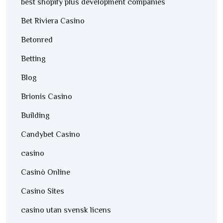
best shopify plus development companies
Bet Riviera Casino
Betonred
Betting
Blog
Brionis Casino
Building
Candybet Casino
casino
Casinò Online
Casino Sites
casino utan svensk licens