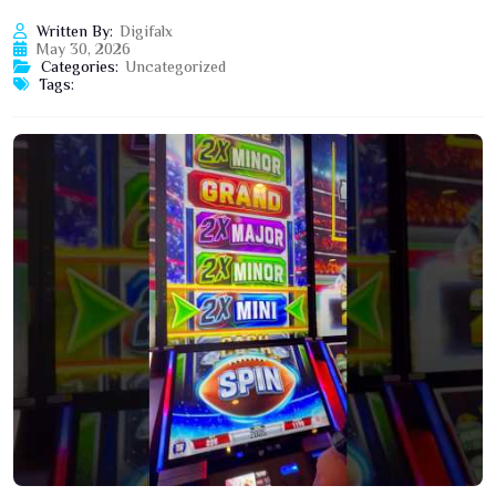
Written By:
Digifalx
May 30, 2026
Categories:
Uncategorized
Tags: