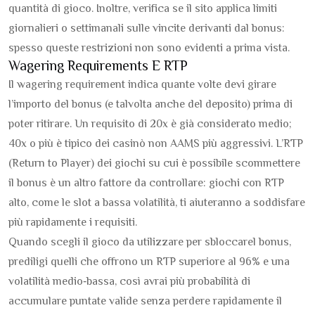
quantità di gioco. Inoltre, verifica se il sito applica limiti
giornalieri o settimanali sulle vincite derivanti dal bonus:
spesso queste restrizioni non sono evidenti a prima vista.
Wagering Requirements E RTP
Il wagering requirement indica quante volte devi girare
l’importo del bonus (e talvolta anche del deposito) prima di
poter ritirare. Un requisito di 20x è già considerato medio;
40x o più è tipico dei casinò non AAMS più aggressivi. L’RTP
(Return to Player) dei giochi su cui è possibile scommettere
il bonus è un altro fattore da controllare: giochi con RTP
alto, come le slot a bassa volatilità, ti aiuteranno a soddisfare
più rapidamente i requisiti.
Quando scegli il gioco da utilizzare per sbloccarel bonus,
prediligi quelli che offrono un RTP superiore al 96% e una
volatilità medio‑bassa, così avrai più probabilità di
accumulare puntate valide senza perdere rapidamente il