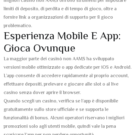
migliori casinò non AAMS offrono strumenti per impostare
limiti di deposito, di perdita e di tempo di gioco, oltre a
fornire link a organizzazioni di supporto per il gioco
problematico.
Esperienza Mobile E App:
Gioca Ovunque
La maggior parte dei casinò non AAMS ha sviluppato
versioni mobile ottimizzate o app dedicate per iOS e Android.
L’app consente di accedere rapidamente al proprio account,
effettuare depositi, prelevare e giocare alle slot o al live
casino senza dover aprire il browser.
Quando scegli un casino, verifica se l’app è disponibile
gratuitamente sullo store ufficiale e se supporta le
funzionalità di bonus. Alcuni operatori riservano i migliori
promozioni solo agli utenti mobile, quindi vale la pena