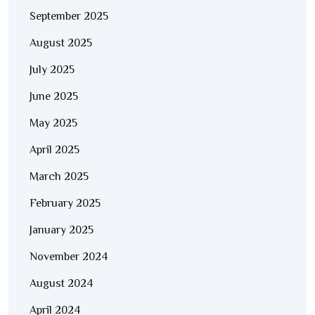
September 2025
August 2025
July 2025
June 2025
May 2025
April 2025
March 2025
February 2025
January 2025
November 2024
August 2024
April 2024