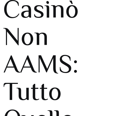
Casinò
Non
AAMS:
Tutto