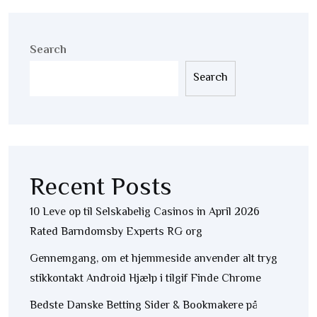
Search
Search
Recent Posts
10 Leve op til Selskabelig Casinos in April 2026
Rated Barndomsby Experts RG org
Gennemgang, om et hjemmeside anvender alt tryg
stikkontakt Android Hjælp i tilgif Finde Chrome
Bedste Danske Betting Sider & Bookmakere på