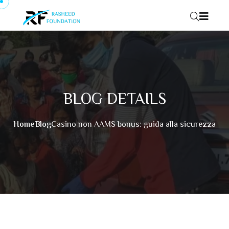
Skip to content
BLOG DETAILS
Home
Blog
Casino non AAMS bonus: guida alla sicurezza