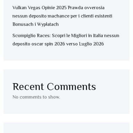
Vulkan Vegas Opinie 2025 Prawda ovverosia
nessun deposito machance per i clienti esistenti
Bonusach i Wypłatach
Scompiglio Races: Scopri le Migliori in Italia nessun
deposito oscar spin 2026 verso Luglio 2026
Recent Comments
No comments to show.