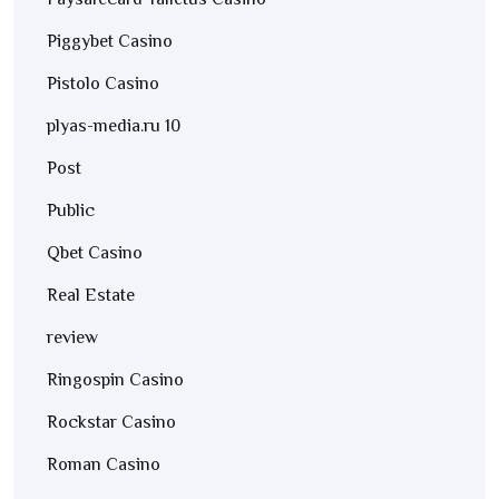
Paysafecard Talletus Casino
Piggybet Casino
Pistolo Casino
plyas-media.ru 10
Post
Public
Qbet Casino
Real Estate
review
Ringospin Casino
Rockstar Casino
Roman Casino