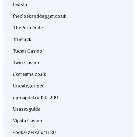
textslp
thecloakanddagger.co.uk
ThePornDude
Trueluck
Tucan Casino
Twin Casino
ukcreams.co.uk
Uncategorized
up-capital.ru 150, 200
Usasexguide
Vipsta Casino
vodka-zerkalo.ru 20