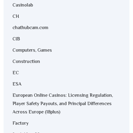
Casinolab
CH
chathubcam.com
CIB
Computers, Games
Construction
EC
ESA
European Online Casinos: Licensing Regulation,
Player Safety Payouts, and Principal Differences
Across Europe (18plus)
Factory