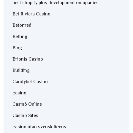
best shopify plus development companies
Bet Riviera Casino
Betonred
Betting
Blog
Brionis Casino
Building
Candybet Casino
casino
Casinò Online
Casino Sites
casino utan svensk licens