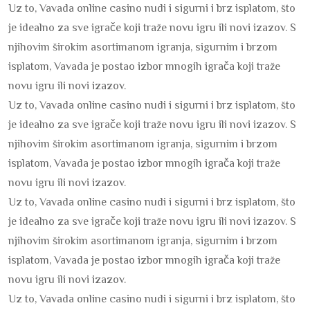
Uz to, Vavada online casino nudi i sigurni i brz isplatom, što
je idealno za sve igrače koji traže novu igru ili novi izazov. S
njihovim širokim asortimanom igranja, sigurnim i brzom
isplatom, Vavada je postao izbor mnogih igrača koji traže
novu igru ili novi izazov.
Uz to, Vavada online casino nudi i sigurni i brz isplatom, što
je idealno za sve igrače koji traže novu igru ili novi izazov. S
njihovim širokim asortimanom igranja, sigurnim i brzom
isplatom, Vavada je postao izbor mnogih igrača koji traže
novu igru ili novi izazov.
Uz to, Vavada online casino nudi i sigurni i brz isplatom, što
je idealno za sve igrače koji traže novu igru ili novi izazov. S
njihovim širokim asortimanom igranja, sigurnim i brzom
isplatom, Vavada je postao izbor mnogih igrača koji traže
novu igru ili novi izazov.
Uz to, Vavada online casino nudi i sigurni i brz isplatom, što