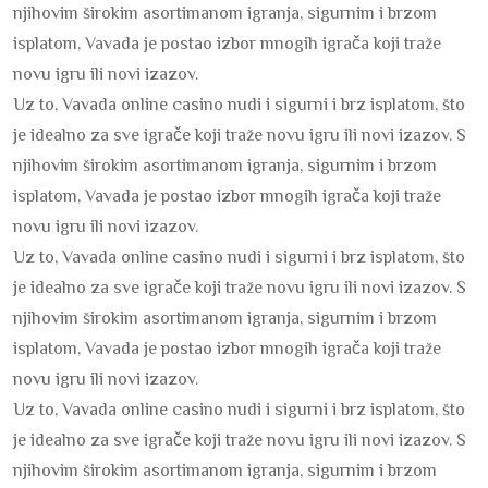
njihovim širokim asortimanom igranja, sigurnim i brzom
isplatom, Vavada je postao izbor mnogih igrača koji traže
novu igru ili novi izazov.
Uz to, Vavada online casino nudi i sigurni i brz isplatom, što
je idealno za sve igrače koji traže novu igru ili novi izazov. S
njihovim širokim asortimanom igranja, sigurnim i brzom
isplatom, Vavada je postao izbor mnogih igrača koji traže
novu igru ili novi izazov.
Uz to, Vavada online casino nudi i sigurni i brz isplatom, što
je idealno za sve igrače koji traže novu igru ili novi izazov. S
njihovim širokim asortimanom igranja, sigurnim i brzom
isplatom, Vavada je postao izbor mnogih igrača koji traže
novu igru ili novi izazov.
Uz to, Vavada online casino nudi i sigurni i brz isplatom, što
je idealno za sve igrače koji traže novu igru ili novi izazov. S
njihovim širokim asortimanom igranja, sigurnim i brzom