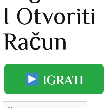
I Otvoriti
Račun
IGRATI