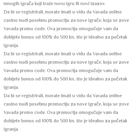
mnogih igrača koji traže novu igru ili novi izazov.
Da bi se registrirali, morate imati u vidu da Vavada online
casino nudi posebnu promociju za nove igrače, koja se zove
Vavada promo code. Ova promocija omogućuje vam da
dobijete bonus od 100% do 500 kn, što je idealno za početak
igranja.
Da bi se registrirali, morate imati u vidu da Vavada online
casino nudi posebnu promociju za nove igrače, koja se zove
Vavada promo code. Ova promocija omogućuje vam da
dobijete bonus od 100% do 500 kn, što je idealno za početak
igranja.
Da bi se registrirali, morate imati u vidu da Vavada online
casino nudi posebnu promociju za nove igrače, koja se zove
Vavada promo code. Ova promocija omogućuje vam da
dobijete bonus od 100% do 500 kn, što je idealno za početak
igranja.